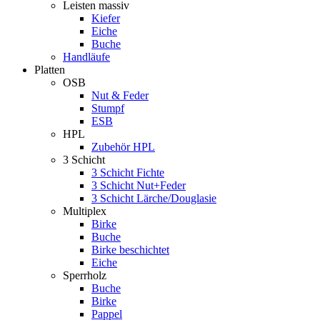
Leisten massiv
Kiefer
Eiche
Buche
Handläufe
Platten
OSB
Nut & Feder
Stumpf
ESB
HPL
Zubehör HPL
3 Schicht
3 Schicht Fichte
3 Schicht Nut+Feder
3 Schicht Lärche/Douglasie
Multiplex
Birke
Buche
Birke beschichtet
Eiche
Sperrholz
Buche
Birke
Pappel