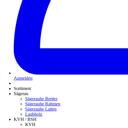
Anmelden
Sortiment
Sägerau
Sägerauhe Bretter
Sägerauhe Rahmen
Sägerauhe Latten
Laubholz
KVH / BSH
KVH