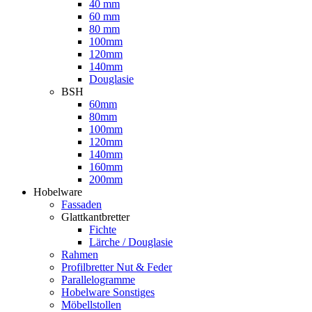
40 mm
60 mm
80 mm
100mm
120mm
140mm
Douglasie
BSH
60mm
80mm
100mm
120mm
140mm
160mm
200mm
Hobelware
Fassaden
Glattkantbretter
Fichte
Lärche / Douglasie
Rahmen
Profilbretter Nut & Feder
Parallelogramme
Hobelware Sonstiges
Möbellstollen