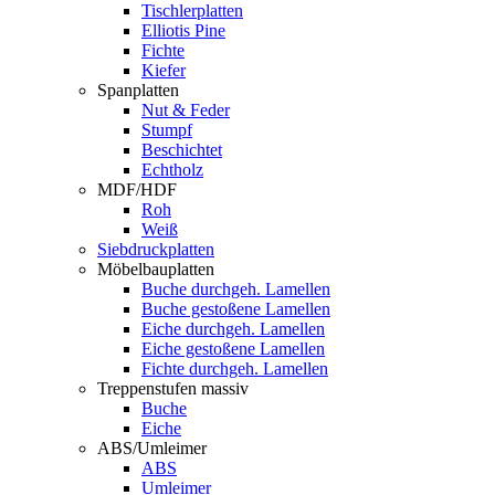
Tischlerplatten
Elliotis Pine
Fichte
Kiefer
Spanplatten
Nut & Feder
Stumpf
Beschichtet
Echtholz
MDF/HDF
Roh
Weiß
Siebdruckplatten
Möbelbauplatten
Buche durchgeh. Lamellen
Buche gestoßene Lamellen
Eiche durchgeh. Lamellen
Eiche gestoßene Lamellen
Fichte durchgeh. Lamellen
Treppenstufen massiv
Buche
Eiche
ABS/Umleimer
ABS
Umleimer