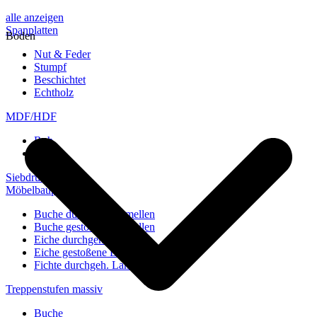
alle anzeigen
Spanplatten
Boden
Nut & Feder
Stumpf
Beschichtet
Echtholz
MDF/HDF
Roh
Weiß
Siebdruckplatten
Möbelbauplatten
Buche durchgeh. Lamellen
Buche gestoßene Lamellen
Eiche durchgeh. Lamellen
Eiche gestoßene Lamellen
Fichte durchgeh. Lamellen
Treppenstufen massiv
Buche