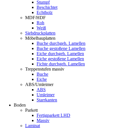
Stumpf
Beschichtet
Echtholz
MDF/HDF
Roh
Weiß
Siebdruckplatten
Möbelbauplatten
Buche durchgeh. Lamellen
Buche gestoßene Lamellen
Eiche durchgeh. Lamellen
Eiche gestoßene Lamellen
Fichte durchgeh. Lamellen
Treppenstufen massiv
Buche
Eiche
ABS/Umleimer
ABS
Umleimer
Starrkanten
Boden
Parkett
Fertigparkett LHD
Massiv
Laminat