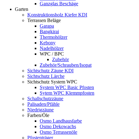
Ganzglas Beschäge
Garten
Konstruktionsholz Kiefer KDI
Terrassen Beläge
Garapa
Bangkirai
Thermohölzer
Kebony
Nadelhölzer
WPC / BPC
Zubehör
Zubehör/Schrauben/Isopat
Sichtschutz Zäune KDI
Sichtschutz Lärche
Sichtschutz System WPC
System WPC Basic Pfosten
Sytem WPC Klemmpfosten
Schallschutzzäune
Palisaden/Pfähle
Niedrigzäune
Farben/Öle
Osmo Landhausfarbe
Osmo Dekowachs
Osmo Terrassenöle
Pfostenträger