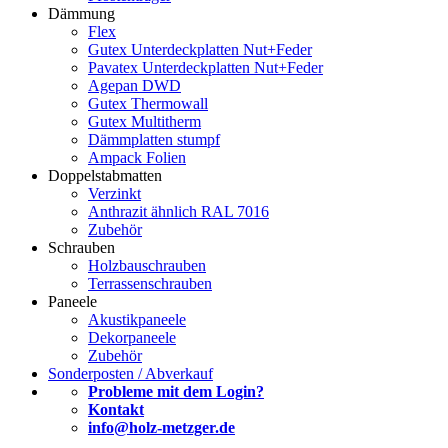
Dämmung
Flex
Gutex Unterdeckplatten Nut+Feder
Pavatex Unterdeckplatten Nut+Feder
Agepan DWD
Gutex Thermowall
Gutex Multitherm
Dämmplatten stumpf
Ampack Folien
Doppelstabmatten
Verzinkt
Anthrazit ähnlich RAL 7016
Zubehör
Schrauben
Holzbauschrauben
Terrassenschrauben
Paneele
Akustikpaneele
Dekorpaneele
Zubehör
Sonderposten / Abverkauf
Probleme mit dem Login?
Kontakt
info@holz-metzger.de