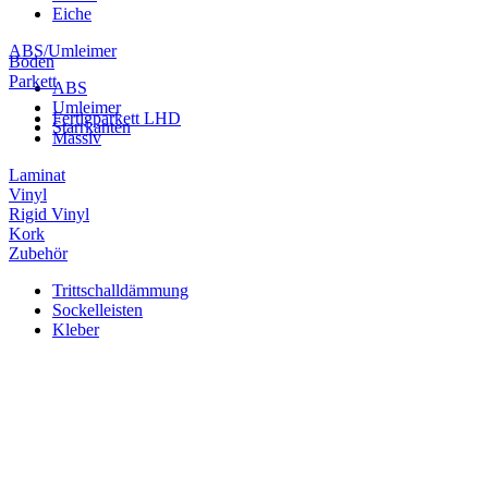
Eiche
ABS/Umleimer
Boden
Parkett
ABS
Umleimer
Fertigparkett LHD
Starrkanten
Massiv
Laminat
Vinyl
Rigid Vinyl
Kork
Zubehör
Trittschalldämmung
Sockelleisten
Kleber