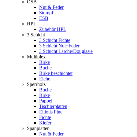
OSB
Nut & Feder
Stumpf
ESB
HPL
Zubehör HPL
3 Schicht
3 Schicht Fichte
3 Schicht Nut+Feder
3 Schicht Lärche/Douglasie
Multiplex
Birke
Buche
Birke beschichtet
Eiche
Sperrholz
Buche
Birke
Pappel
Tischlerplatten
Elliotis Pine
Fichte
Kiefer
Spanplatten
Nut & Feder