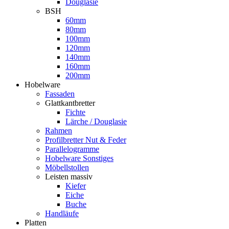
Douglasie
BSH
60mm
80mm
100mm
120mm
140mm
160mm
200mm
Hobelware
Fassaden
Glattkantbretter
Fichte
Lärche / Douglasie
Rahmen
Profilbretter Nut & Feder
Parallelogramme
Hobelware Sonstiges
Möbellstollen
Leisten massiv
Kiefer
Eiche
Buche
Handläufe
Platten