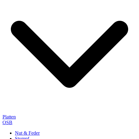
Platten
OSB
Nut & Feder
Stumpf