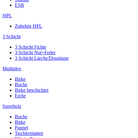
ESB
HPL
Zubehör HPL
3 Schicht
3 Schicht Fichte
3 Schicht Nut+Feder
3 Schicht Lärche/Douglasie
Multiplex
Birke
Buche
Birke beschichtet
Eiche
Sperrholz
Buche
Birke
Pappel
Tischlerplatten