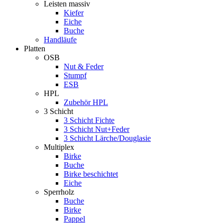
Leisten massiv
Kiefer
Eiche
Buche
Handläufe
Platten
OSB
Nut & Feder
Stumpf
ESB
HPL
Zubehör HPL
3 Schicht
3 Schicht Fichte
3 Schicht Nut+Feder
3 Schicht Lärche/Douglasie
Multiplex
Birke
Buche
Birke beschichtet
Eiche
Sperrholz
Buche
Birke
Pappel