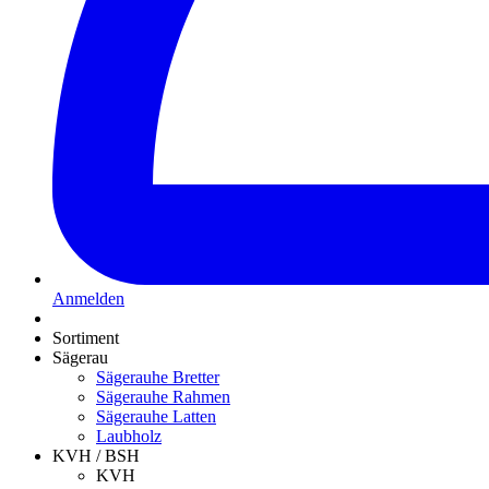
Anmelden
Sortiment
Sägerau
Sägerauhe Bretter
Sägerauhe Rahmen
Sägerauhe Latten
Laubholz
KVH / BSH
KVH