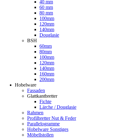
40 mm
60 mm
80 mm
100mm
120mm
140mm
Douglasie
BSH
60mm
80mm
100mm
120mm
140mm
160mm
200mm
Hobelware
Fassaden
Glattkantbretter
Fichte
Lärche / Douglasie
Rahmen
Profilbretter Nut & Feder
Parallelogramme
Hobelware Sonstiges
Möbellstollen