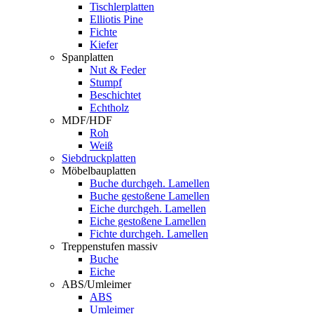
Tischlerplatten
Elliotis Pine
Fichte
Kiefer
Spanplatten
Nut & Feder
Stumpf
Beschichtet
Echtholz
MDF/HDF
Roh
Weiß
Siebdruckplatten
Möbelbauplatten
Buche durchgeh. Lamellen
Buche gestoßene Lamellen
Eiche durchgeh. Lamellen
Eiche gestoßene Lamellen
Fichte durchgeh. Lamellen
Treppenstufen massiv
Buche
Eiche
ABS/Umleimer
ABS
Umleimer