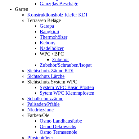
Ganzglas Beschäge
Garten
Konstruktionsholz Kiefer KDI
Terrassen Beläge
Garapa
Bangkirai
Thermohölzer
Kebony
Nadelhölzer
WPC / BPC
Zubehör
Zubehör/Schrauben/Isopat
Sichtschutz Zäune KDI
Sichtschutz Lärche
Sichtschutz System WPC
System WPC Basic Pfosten
Sytem WPC Klemmpfosten
Schallschutzzäune
Palisaden/Pfähle
Niedrigzäune
Farben/Öle
Osmo Landhausfarbe
Osmo Dekowachs
Osmo Terrassenöle
Pfostenträger