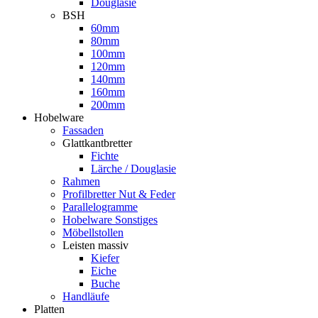
Douglasie
BSH
60mm
80mm
100mm
120mm
140mm
160mm
200mm
Hobelware
Fassaden
Glattkantbretter
Fichte
Lärche / Douglasie
Rahmen
Profilbretter Nut & Feder
Parallelogramme
Hobelware Sonstiges
Möbellstollen
Leisten massiv
Kiefer
Eiche
Buche
Handläufe
Platten