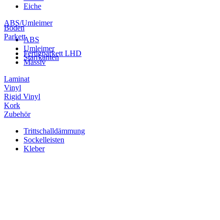
Eiche
ABS/Umleimer
Boden
Parkett
ABS
Umleimer
Fertigparkett LHD
Starrkanten
Massiv
Laminat
Vinyl
Rigid Vinyl
Kork
Zubehör
Trittschalldämmung
Sockelleisten
Kleber