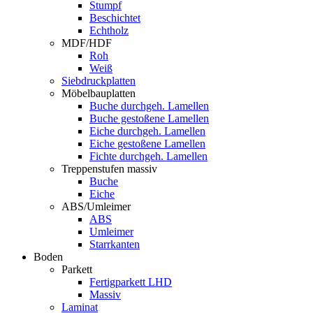
Stumpf
Beschichtet
Echtholz
MDF/HDF
Roh
Weiß
Siebdruckplatten
Möbelbauplatten
Buche durchgeh. Lamellen
Buche gestoßene Lamellen
Eiche durchgeh. Lamellen
Eiche gestoßene Lamellen
Fichte durchgeh. Lamellen
Treppenstufen massiv
Buche
Eiche
ABS/Umleimer
ABS
Umleimer
Starrkanten
Boden
Parkett
Fertigparkett LHD
Massiv
Laminat