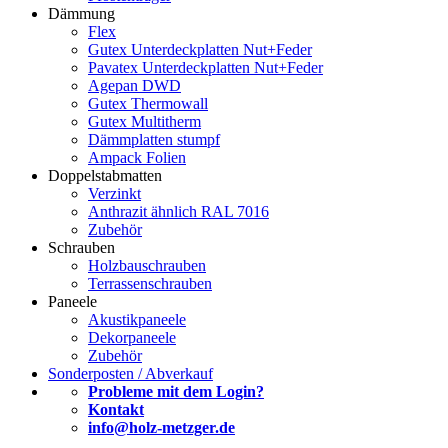
Dämmung
Flex
Gutex Unterdeckplatten Nut+Feder
Pavatex Unterdeckplatten Nut+Feder
Agepan DWD
Gutex Thermowall
Gutex Multitherm
Dämmplatten stumpf
Ampack Folien
Doppelstabmatten
Verzinkt
Anthrazit ähnlich RAL 7016
Zubehör
Schrauben
Holzbauschrauben
Terrassenschrauben
Paneele
Akustikpaneele
Dekorpaneele
Zubehör
Sonderposten / Abverkauf
Probleme mit dem Login?
Kontakt
info@holz-metzger.de