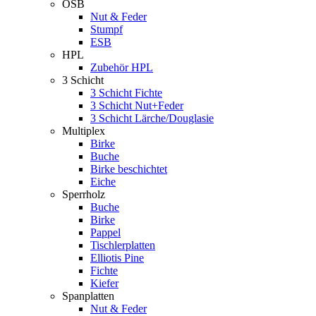
OSB
Nut & Feder
Stumpf
ESB
HPL
Zubehör HPL
3 Schicht
3 Schicht Fichte
3 Schicht Nut+Feder
3 Schicht Lärche/Douglasie
Multiplex
Birke
Buche
Birke beschichtet
Eiche
Sperrholz
Buche
Birke
Pappel
Tischlerplatten
Elliotis Pine
Fichte
Kiefer
Spanplatten
Nut & Feder