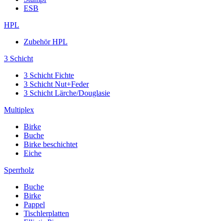
ESB
HPL
Zubehör HPL
3 Schicht
3 Schicht Fichte
3 Schicht Nut+Feder
3 Schicht Lärche/Douglasie
Multiplex
Birke
Buche
Birke beschichtet
Eiche
Sperrholz
Buche
Birke
Pappel
Tischlerplatten