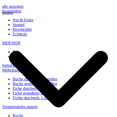
alle anzeigen
Spanplatten
Boden
Nut & Feder
Stumpf
Beschichtet
Echtholz
MDF/HDF
Roh
Weiß
Siebdruckplatten
Möbelbauplatten
Buche durchgeh. Lamellen
Buche gestoßene Lamellen
Eiche durchgeh. Lamellen
Eiche gestoßene Lamellen
Fichte durchgeh. Lamellen
Treppenstufen massiv
Buche