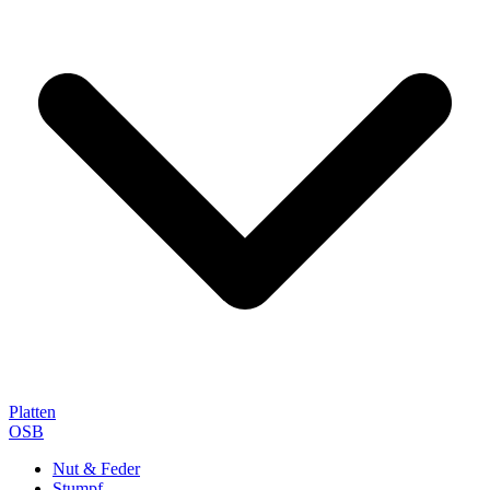
Platten
OSB
Nut & Feder
Stumpf