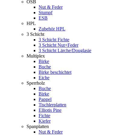
OSB
Nut & Feder
Stumpf
ESB
HPL
Zubehör HPL
3 Schicht
3 Schicht Fichte
3 Schicht Nut+Feder
3 Schicht Lärche/Douglasie
Multiplex
Birke
Buche
Birke beschichtet
Eiche
Sperrholz
Buche
Birke
Pappel
Tischlerplatten
Elliotis Pine
Fichte
Kiefer
Spanplatten
Nut & Feder