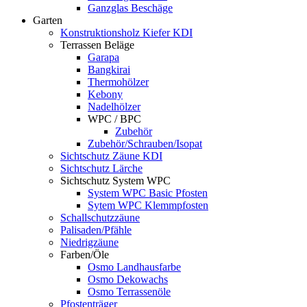
Ganzglas Beschäge
Garten
Konstruktionsholz Kiefer KDI
Terrassen Beläge
Garapa
Bangkirai
Thermohölzer
Kebony
Nadelhölzer
WPC / BPC
Zubehör
Zubehör/Schrauben/Isopat
Sichtschutz Zäune KDI
Sichtschutz Lärche
Sichtschutz System WPC
System WPC Basic Pfosten
Sytem WPC Klemmpfosten
Schallschutzzäune
Palisaden/Pfähle
Niedrigzäune
Farben/Öle
Osmo Landhausfarbe
Osmo Dekowachs
Osmo Terrassenöle
Pfostenträger