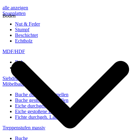
alle anzeigen
Spanplatten
Boden
Nut & Feder
Stumpf
Beschichtet
Echtholz
MDF/HDF
Roh
Weiß
Siebdruckplatten
Möbelbauplatten
Buche durchgeh. Lamellen
Buche gestoßene Lamellen
Eiche durchgeh. Lamellen
Eiche gestoßene Lamellen
Fichte durchgeh. Lamellen
Treppenstufen massiv
Buche