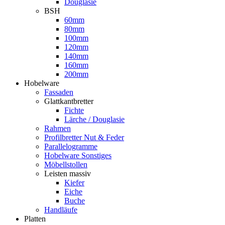
Douglasie
BSH
60mm
80mm
100mm
120mm
140mm
160mm
200mm
Hobelware
Fassaden
Glattkantbretter
Fichte
Lärche / Douglasie
Rahmen
Profilbretter Nut & Feder
Parallelogramme
Hobelware Sonstiges
Möbellstollen
Leisten massiv
Kiefer
Eiche
Buche
Handläufe
Platten