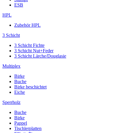
ESB
HPL
Zubehör HPL
3 Schicht
3 Schicht Fichte
3 Schicht Nut+Feder
3 Schicht Lärche/Douglasie
Multiplex
Birke
Buche
Birke beschichtet
Eiche
Sperrholz
Buche
Birke
Pappel
Tischlerplatten