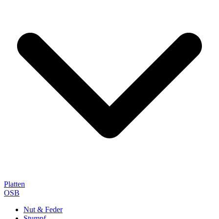
Platten
OSB
Nut & Feder
Stumpf