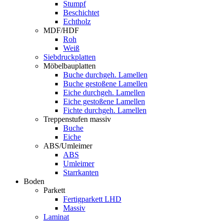
Stumpf
Beschichtet
Echtholz
MDF/HDF
Roh
Weiß
Siebdruckplatten
Möbelbauplatten
Buche durchgeh. Lamellen
Buche gestoßene Lamellen
Eiche durchgeh. Lamellen
Eiche gestoßene Lamellen
Fichte durchgeh. Lamellen
Treppenstufen massiv
Buche
Eiche
ABS/Umleimer
ABS
Umleimer
Starrkanten
Boden
Parkett
Fertigparkett LHD
Massiv
Laminat