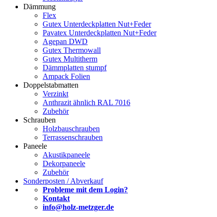
Dämmung
Flex
Gutex Unterdeckplatten Nut+Feder
Pavatex Unterdeckplatten Nut+Feder
Agepan DWD
Gutex Thermowall
Gutex Multitherm
Dämmplatten stumpf
Ampack Folien
Doppelstabmatten
Verzinkt
Anthrazit ähnlich RAL 7016
Zubehör
Schrauben
Holzbauschrauben
Terrassenschrauben
Paneele
Akustikpaneele
Dekorpaneele
Zubehör
Sonderposten / Abverkauf
Probleme mit dem Login?
Kontakt
info@holz-metzger.de