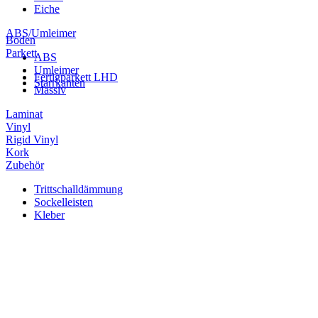
Eiche
ABS/Umleimer
Boden
Parkett
ABS
Umleimer
Fertigparkett LHD
Starrkanten
Massiv
Laminat
Vinyl
Rigid Vinyl
Kork
Zubehör
Trittschalldämmung
Sockelleisten
Kleber