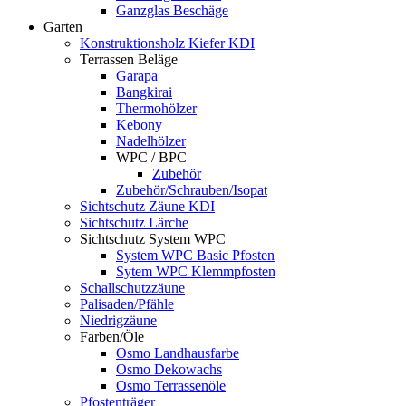
Ganzglas Beschäge
Garten
Konstruktionsholz Kiefer KDI
Terrassen Beläge
Garapa
Bangkirai
Thermohölzer
Kebony
Nadelhölzer
WPC / BPC
Zubehör
Zubehör/Schrauben/Isopat
Sichtschutz Zäune KDI
Sichtschutz Lärche
Sichtschutz System WPC
System WPC Basic Pfosten
Sytem WPC Klemmpfosten
Schallschutzzäune
Palisaden/Pfähle
Niedrigzäune
Farben/Öle
Osmo Landhausfarbe
Osmo Dekowachs
Osmo Terrassenöle
Pfostenträger