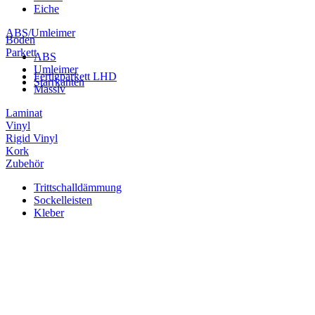
Eiche
ABS/Umleimer
Boden
Parkett
ABS
Umleimer
Fertigparkett LHD
Starrkanten
Massiv
Laminat
Vinyl
Rigid Vinyl
Kork
Zubehör
Trittschalldämmung
Sockelleisten
Kleber