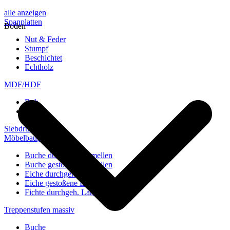
alle anzeigen
Spanplatten
Boden
Nut & Feder
Stumpf
Beschichtet
Echtholz
MDF/HDF
Roh
Weiß
Siebdruckplatten
Möbelbauplatten
Buche durchgeh. Lamellen
Buche gestoßene Lamellen
Eiche durchgeh. Lamellen
Eiche gestoßene Lamellen
Fichte durchgeh. Lamellen
Treppenstufen massiv
Buche