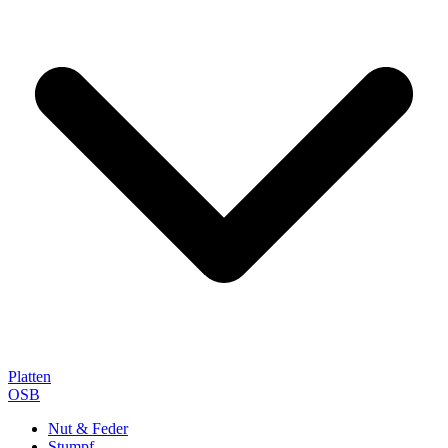
Platten
OSB
Nut & Feder
Stumpf