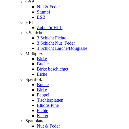
OSB
Nut & Feder
Stumpf
ESB
HPL
Zubehör HPL
3 Schicht
3 Schicht Fichte
3 Schicht Nut+Feder
3 Schicht Lärche/Douglasie
Multiplex
Birke
Buche
Birke beschichtet
Eiche
Sperrholz
Buche
Birke
Pappel
Tischlerplatten
Elliotis Pine
Fichte
Kiefer
Spanplatten
Nut & Feder