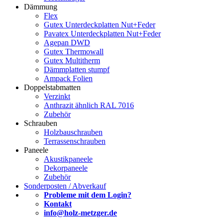
Dämmung
Flex
Gutex Unterdeckplatten Nut+Feder
Pavatex Unterdeckplatten Nut+Feder
Agepan DWD
Gutex Thermowall
Gutex Multitherm
Dämmplatten stumpf
Ampack Folien
Doppelstabmatten
Verzinkt
Anthrazit ähnlich RAL 7016
Zubehör
Schrauben
Holzbauschrauben
Terrassenschrauben
Paneele
Akustikpaneele
Dekorpaneele
Zubehör
Sonderposten / Abverkauf
Probleme mit dem Login?
Kontakt
info@holz-metzger.de