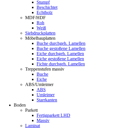
Stumpf
Beschichtet
Echtholz
MDF/HDF
Roh
Weiß
Siebdruckplatten
Möbelbauplatten
Buche durchgeh. Lamellen
Buche gestoßene Lamellen
Eiche durchgeh. Lamellen
Eiche gestoßene Lamellen
Fichte durchgeh. Lamellen
Treppenstufen massiv
Buche
Eiche
ABS/Umleimer
ABS
Umleimer
Starrkanten
Boden
Parkett
Fertigparkett LHD
Massiv
Laminat