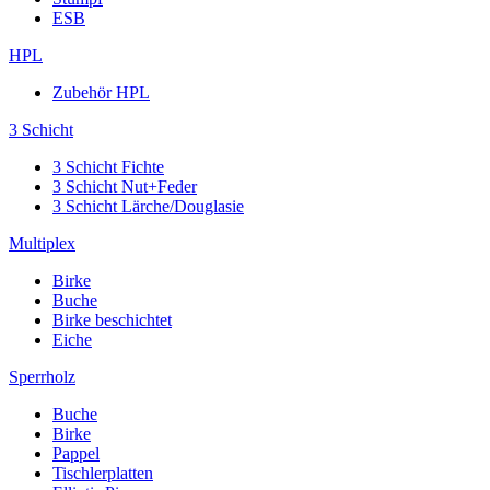
ESB
HPL
Zubehör HPL
3 Schicht
3 Schicht Fichte
3 Schicht Nut+Feder
3 Schicht Lärche/Douglasie
Multiplex
Birke
Buche
Birke beschichtet
Eiche
Sperrholz
Buche
Birke
Pappel
Tischlerplatten