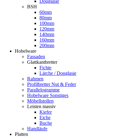
Douglasie
BSH
60mm
80mm
100mm
120mm
140mm
160mm
200mm
Hobelware
Fassaden
Glattkantbretter
Fichte
Lärche / Douglasie
Rahmen
Profilbretter Nut & Feder
Parallelogramme
Hobelware Sonstiges
Möbellstollen
Leisten massiv
Kiefer
Eiche
Buche
Handläufe
Platten