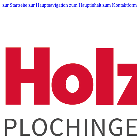
zur Startseite
zur Hauptnavigation
zum Hauptinhalt
zum Kontaktform