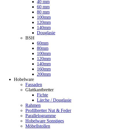
40 mm
60 mm
80 mm
100mm
120mm
140mm
Douglasie
BSH
60mm
80mm
100mm
120mm
140mm
160mm
200mm
Hobelware
Fassaden
Glattkantbretter
Fichte
Lärche / Douglasie
Rahmen
Profilbretter Nut & Feder
Parallelogramme
Hobelware Sonstiges
Möbellstollen