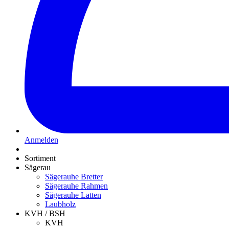
Anmelden
Sortiment
Sägerau
Sägerauhe Bretter
Sägerauhe Rahmen
Sägerauhe Latten
Laubholz
KVH / BSH
KVH