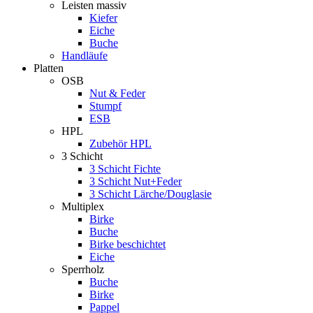
Leisten massiv
Kiefer
Eiche
Buche
Handläufe
Platten
OSB
Nut & Feder
Stumpf
ESB
HPL
Zubehör HPL
3 Schicht
3 Schicht Fichte
3 Schicht Nut+Feder
3 Schicht Lärche/Douglasie
Multiplex
Birke
Buche
Birke beschichtet
Eiche
Sperrholz
Buche
Birke
Pappel