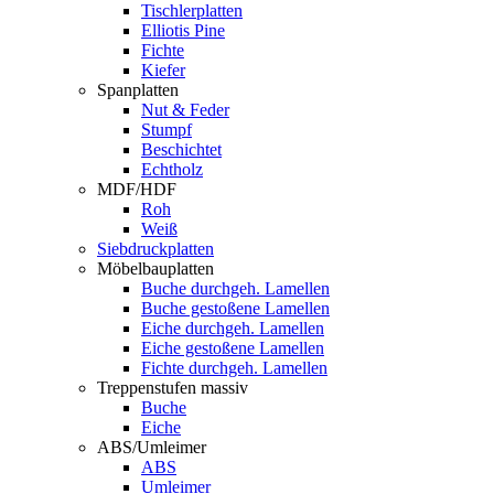
Tischlerplatten
Elliotis Pine
Fichte
Kiefer
Spanplatten
Nut & Feder
Stumpf
Beschichtet
Echtholz
MDF/HDF
Roh
Weiß
Siebdruckplatten
Möbelbauplatten
Buche durchgeh. Lamellen
Buche gestoßene Lamellen
Eiche durchgeh. Lamellen
Eiche gestoßene Lamellen
Fichte durchgeh. Lamellen
Treppenstufen massiv
Buche
Eiche
ABS/Umleimer
ABS
Umleimer