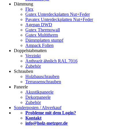
Dämmung
Flex
Gutex Unterdeckplatten Nut+Feder
Pavatex Unterdeckplatten Nut+Feder
Agepan DWD
Gutex Thermowall
Gutex Multitherm
Dämmplatten stumpf
Ampack Folien
Doppelstabmatten
Verzinkt
Anthrazit ähnlich RAL 7016
Zubehör
Schrauben
Holzbauschrauben
Terrassenschrauben
Paneele
Akustikpaneele
Dekorpaneele
Zubehör
Sonderposten / Abverkauf
Probleme mit dem Login?
Kontakt
info@holz-metzger.de