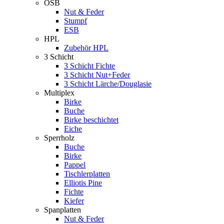
OSB
Nut & Feder
Stumpf
ESB
HPL
Zubehör HPL
3 Schicht
3 Schicht Fichte
3 Schicht Nut+Feder
3 Schicht Lärche/Douglasie
Multiplex
Birke
Buche
Birke beschichtet
Eiche
Sperrholz
Buche
Birke
Pappel
Tischlerplatten
Elliotis Pine
Fichte
Kiefer
Spanplatten
Nut & Feder