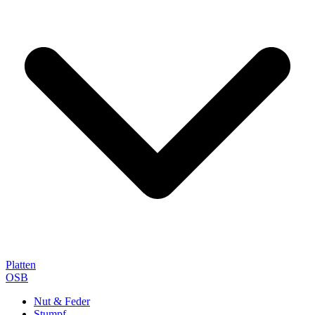
Platten
OSB
Nut & Feder
Stumpf