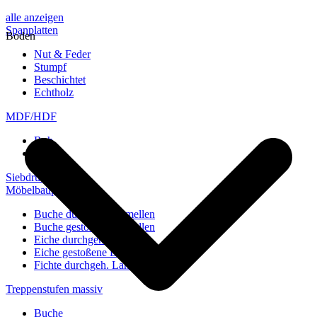
alle anzeigen
Spanplatten
Boden
Nut & Feder
Stumpf
Beschichtet
Echtholz
MDF/HDF
Roh
Weiß
Siebdruckplatten
Möbelbauplatten
Buche durchgeh. Lamellen
Buche gestoßene Lamellen
Eiche durchgeh. Lamellen
Eiche gestoßene Lamellen
Fichte durchgeh. Lamellen
Treppenstufen massiv
Buche