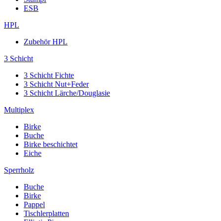
ESB
HPL
Zubehör HPL
3 Schicht
3 Schicht Fichte
3 Schicht Nut+Feder
3 Schicht Lärche/Douglasie
Multiplex
Birke
Buche
Birke beschichtet
Eiche
Sperrholz
Buche
Birke
Pappel
Tischlerplatten