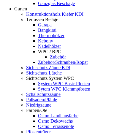
Ganzglas Beschäge
Garten
Konstruktionsholz Kiefer KDI
Terrassen Beläge
Garapa
Bangkirai
Thermohölzer
Kebony
Nadelhölzer
WPC / BPC
Zubehör
Zubehör/Schrauben/Isopat
Sichtschutz Zäune KDI
Sichtschutz Lärche
Sichtschutz System WPC
System WPC Basic Pfosten
Sytem WPC Klemmpfosten
Schallschutzzäune
Palisaden/Pfähle
Niedrigzäune
Farben/Öle
Osmo Landhausfarbe
Osmo Dekowachs
Osmo Terrassenöle
Pfostenträger