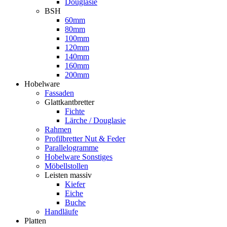
Douglasie
BSH
60mm
80mm
100mm
120mm
140mm
160mm
200mm
Hobelware
Fassaden
Glattkantbretter
Fichte
Lärche / Douglasie
Rahmen
Profilbretter Nut & Feder
Parallelogramme
Hobelware Sonstiges
Möbellstollen
Leisten massiv
Kiefer
Eiche
Buche
Handläufe
Platten