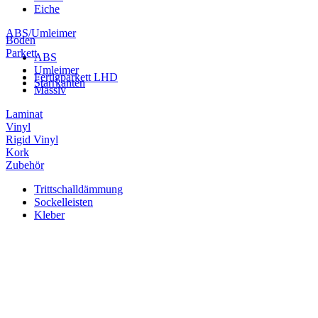
Eiche
ABS/Umleimer
Boden
Parkett
ABS
Umleimer
Fertigparkett LHD
Starrkanten
Massiv
Laminat
Vinyl
Rigid Vinyl
Kork
Zubehör
Trittschalldämmung
Sockelleisten
Kleber