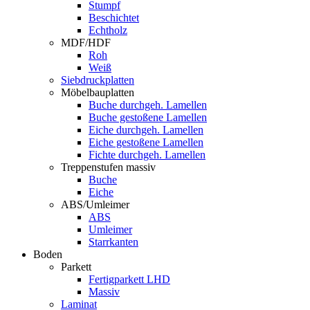
Stumpf
Beschichtet
Echtholz
MDF/HDF
Roh
Weiß
Siebdruckplatten
Möbelbauplatten
Buche durchgeh. Lamellen
Buche gestoßene Lamellen
Eiche durchgeh. Lamellen
Eiche gestoßene Lamellen
Fichte durchgeh. Lamellen
Treppenstufen massiv
Buche
Eiche
ABS/Umleimer
ABS
Umleimer
Starrkanten
Boden
Parkett
Fertigparkett LHD
Massiv
Laminat