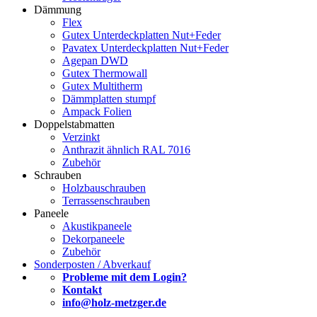
Dämmung
Flex
Gutex Unterdeckplatten Nut+Feder
Pavatex Unterdeckplatten Nut+Feder
Agepan DWD
Gutex Thermowall
Gutex Multitherm
Dämmplatten stumpf
Ampack Folien
Doppelstabmatten
Verzinkt
Anthrazit ähnlich RAL 7016
Zubehör
Schrauben
Holzbauschrauben
Terrassenschrauben
Paneele
Akustikpaneele
Dekorpaneele
Zubehör
Sonderposten / Abverkauf
Probleme mit dem Login?
Kontakt
info@holz-metzger.de