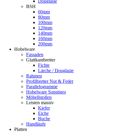
Douglasie
BSH
60mm
80mm
100mm
120mm
140mm
160mm
200mm
Hobelware
Fassaden
Glattkantbretter
Fichte
Lärche / Douglasie
Rahmen
Profilbretter Nut & Feder
Parallelogramme
Hobelware Sonstiges
Möbellstollen
Leisten massiv
Kiefer
Eiche
Buche
Handläufe
Platten