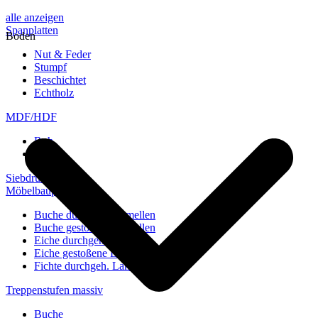
alle anzeigen
Spanplatten
Boden
Nut & Feder
Stumpf
Beschichtet
Echtholz
MDF/HDF
Roh
Weiß
Siebdruckplatten
Möbelbauplatten
Buche durchgeh. Lamellen
Buche gestoßene Lamellen
Eiche durchgeh. Lamellen
Eiche gestoßene Lamellen
Fichte durchgeh. Lamellen
Treppenstufen massiv
Buche