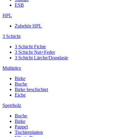
ESB
HPL
Zubehör HPL
3 Schicht
3 Schicht Fichte
3 Schicht Nut+Feder
3 Schicht Lärche/Douglasie
Multiplex
Birke
Buche
Birke beschichtet
Eiche
Sperrholz
Buche
Birke
Pappel
Tischlerplatten