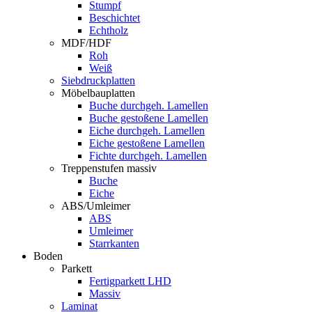
Stumpf
Beschichtet
Echtholz
MDF/HDF
Roh
Weiß
Siebdruckplatten
Möbelbauplatten
Buche durchgeh. Lamellen
Buche gestoßene Lamellen
Eiche durchgeh. Lamellen
Eiche gestoßene Lamellen
Fichte durchgeh. Lamellen
Treppenstufen massiv
Buche
Eiche
ABS/Umleimer
ABS
Umleimer
Starrkanten
Boden
Parkett
Fertigparkett LHD
Massiv
Laminat