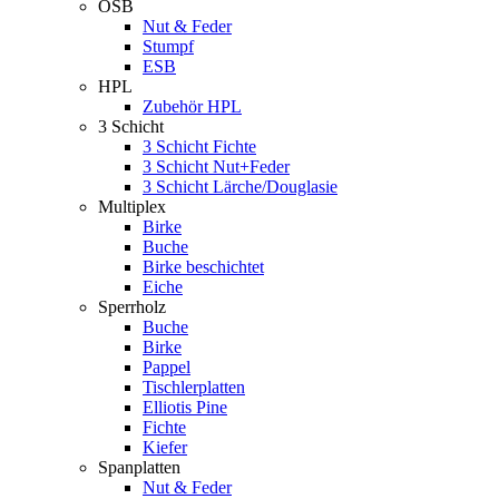
OSB
Nut & Feder
Stumpf
ESB
HPL
Zubehör HPL
3 Schicht
3 Schicht Fichte
3 Schicht Nut+Feder
3 Schicht Lärche/Douglasie
Multiplex
Birke
Buche
Birke beschichtet
Eiche
Sperrholz
Buche
Birke
Pappel
Tischlerplatten
Elliotis Pine
Fichte
Kiefer
Spanplatten
Nut & Feder