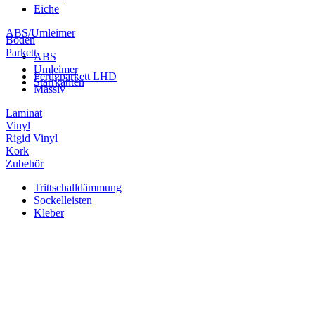
Eiche
ABS/Umleimer
Boden
Parkett
ABS
Umleimer
Fertigparkett LHD
Starrkanten
Massiv
Laminat
Vinyl
Rigid Vinyl
Kork
Zubehör
Trittschalldämmung
Sockelleisten
Kleber