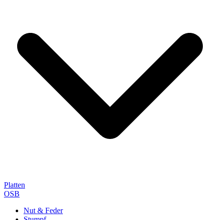
Platten
OSB
Nut & Feder
Stumpf