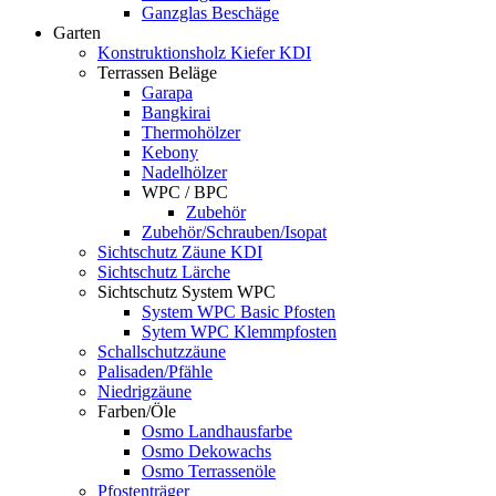
Ganzglas Beschäge
Garten
Konstruktionsholz Kiefer KDI
Terrassen Beläge
Garapa
Bangkirai
Thermohölzer
Kebony
Nadelhölzer
WPC / BPC
Zubehör
Zubehör/Schrauben/Isopat
Sichtschutz Zäune KDI
Sichtschutz Lärche
Sichtschutz System WPC
System WPC Basic Pfosten
Sytem WPC Klemmpfosten
Schallschutzzäune
Palisaden/Pfähle
Niedrigzäune
Farben/Öle
Osmo Landhausfarbe
Osmo Dekowachs
Osmo Terrassenöle
Pfostenträger