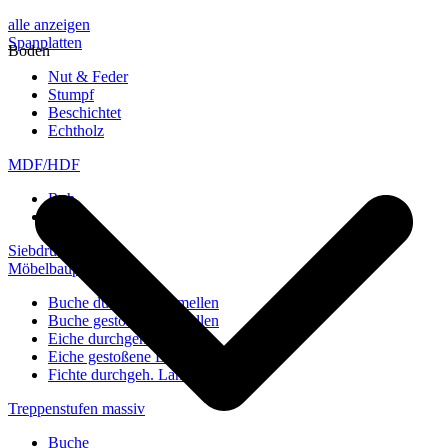
alle anzeigen
Spanplatten
Boden
Nut & Feder
Stumpf
Beschichtet
Echtholz
MDF/HDF
Roh
Weiß
Siebdruckplatten
Möbelbauplatten
Buche durchgeh. Lamellen
Buche gestoßene Lamellen
Eiche durchgeh. Lamellen
Eiche gestoßene Lamellen
Fichte durchgeh. Lamellen
Treppenstufen massiv
Buche