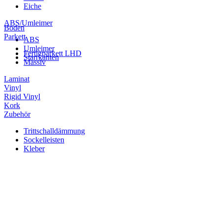
Eiche
ABS/Umleimer
Boden
Parkett
ABS
Umleimer
Fertigparkett LHD
Starrkanten
Massiv
Laminat
Vinyl
Rigid Vinyl
Kork
Zubehör
Trittschalldämmung
Sockelleisten
Kleber