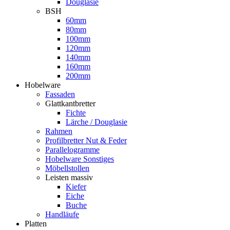
Douglasie
BSH
60mm
80mm
100mm
120mm
140mm
160mm
200mm
Hobelware
Fassaden
Glattkantbretter
Fichte
Lärche / Douglasie
Rahmen
Profilbretter Nut & Feder
Parallelogramme
Hobelware Sonstiges
Möbellstollen
Leisten massiv
Kiefer
Eiche
Buche
Handläufe
Platten