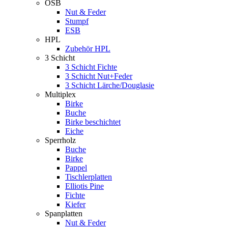
OSB
Nut & Feder
Stumpf
ESB
HPL
Zubehör HPL
3 Schicht
3 Schicht Fichte
3 Schicht Nut+Feder
3 Schicht Lärche/Douglasie
Multiplex
Birke
Buche
Birke beschichtet
Eiche
Sperrholz
Buche
Birke
Pappel
Tischlerplatten
Elliotis Pine
Fichte
Kiefer
Spanplatten
Nut & Feder