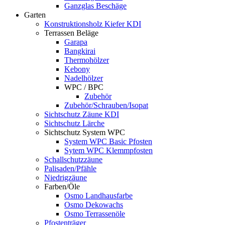
Ganzglas Beschäge
Garten
Konstruktionsholz Kiefer KDI
Terrassen Beläge
Garapa
Bangkirai
Thermohölzer
Kebony
Nadelhölzer
WPC / BPC
Zubehör
Zubehör/Schrauben/Isopat
Sichtschutz Zäune KDI
Sichtschutz Lärche
Sichtschutz System WPC
System WPC Basic Pfosten
Sytem WPC Klemmpfosten
Schallschutzzäune
Palisaden/Pfähle
Niedrigzäune
Farben/Öle
Osmo Landhausfarbe
Osmo Dekowachs
Osmo Terrassenöle
Pfostenträger