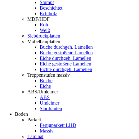
Stumpf
Beschichtet
Echtholz
MDF/HDF
Roh
Weiß
Siebdruckplatten
Möbelbauplatten
Buche durchgeh. Lamellen
Buche gestoßene Lamellen
Eiche durchgeh. Lamellen
Eiche gestoßene Lamellen
Fichte durchgeh. Lamellen
Treppenstufen massiv
Buche
Eiche
ABS/Umleimer
ABS
Umleimer
Starrkanten
Boden
Parkett
Fertigparkett LHD
Massiv
Laminat