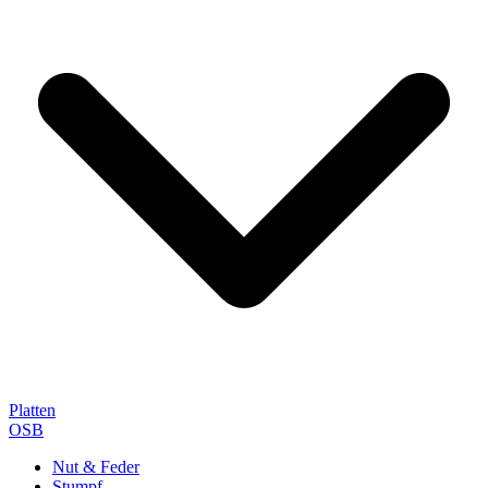
Platten
OSB
Nut & Feder
Stumpf