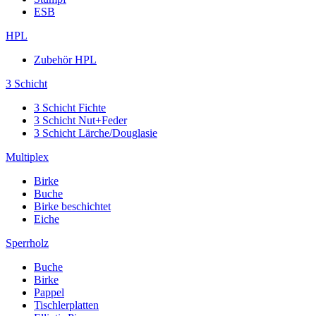
ESB
HPL
Zubehör HPL
3 Schicht
3 Schicht Fichte
3 Schicht Nut+Feder
3 Schicht Lärche/Douglasie
Multiplex
Birke
Buche
Birke beschichtet
Eiche
Sperrholz
Buche
Birke
Pappel
Tischlerplatten