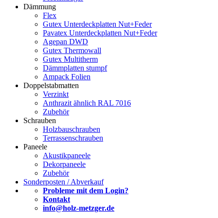
Dämmung
Flex
Gutex Unterdeckplatten Nut+Feder
Pavatex Unterdeckplatten Nut+Feder
Agepan DWD
Gutex Thermowall
Gutex Multitherm
Dämmplatten stumpf
Ampack Folien
Doppelstabmatten
Verzinkt
Anthrazit ähnlich RAL 7016
Zubehör
Schrauben
Holzbauschrauben
Terrassenschrauben
Paneele
Akustikpaneele
Dekorpaneele
Zubehör
Sonderposten / Abverkauf
Probleme mit dem Login?
Kontakt
info@holz-metzger.de