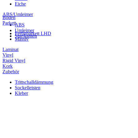
Eiche
ABS/Umleimer
Boden
Parkett
ABS
Umleimer
Fertigparkett LHD
Starrkanten
Massiv
Laminat
Vinyl
Rigid Vinyl
Kork
Zubehör
Trittschalldämmung
Sockelleisten
Kleber