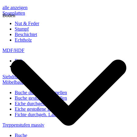
alle anzeigen
Spanplatten
Boden
Nut & Feder
Stumpf
Beschichtet
Echtholz
MDF/HDF
Roh
Weiß
Siebdruckplatten
Möbelbauplatten
Buche durchgeh. Lamellen
Buche gestoßene Lamellen
Eiche durchgeh. Lamellen
Eiche gestoßene Lamellen
Fichte durchgeh. Lamellen
Treppenstufen massiv
Buche