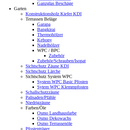
Ganzglas Beschäge
Garten
Konstruktionsholz Kiefer KDI
Terrassen Beläge
Garapa
Bangkirai
Thermohölzer
Kebony
Nadelhölzer
WPC / BPC
Zubehör
Zubehör/Schrauben/Isopat
Sichtschutz Zäune KDI
Sichtschutz Lärche
Sichtschutz System WPC
System WPC Basic Pfosten
Sytem WPC Klemmpfosten
Schallschutzzäune
Palisaden/Pfähle
Niedrigzäune
Farben/Öle
Osmo Landhausfarbe
Osmo Dekowachs
Osmo Terrassenöle
Pfostenträger