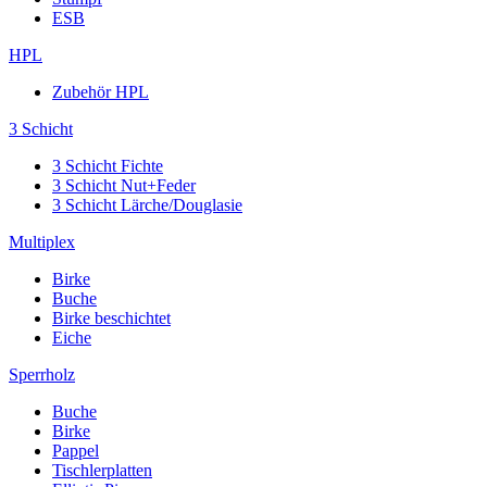
ESB
HPL
Zubehör HPL
3 Schicht
3 Schicht Fichte
3 Schicht Nut+Feder
3 Schicht Lärche/Douglasie
Multiplex
Birke
Buche
Birke beschichtet
Eiche
Sperrholz
Buche
Birke
Pappel
Tischlerplatten