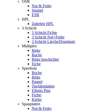
OSB
Nut & Feder
Stumpf
ESB
HPL
Zubehör HPL
3 Schicht
3 Schicht Fichte
3 Schicht Nut+Feder
3 Schicht Lärche/Douglasie
Multiplex
Birke
Buche
Birke beschichtet
Eiche
Sperrholz
Buche
Birke
Pappel
Tischlerplatten
Elliotis Pine
Fichte
Kiefer
Spanplatten
Nut & Feder