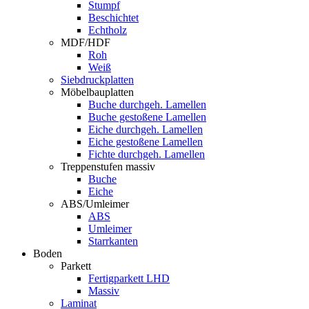
Stumpf
Beschichtet
Echtholz
MDF/HDF
Roh
Weiß
Siebdruckplatten
Möbelbauplatten
Buche durchgeh. Lamellen
Buche gestoßene Lamellen
Eiche durchgeh. Lamellen
Eiche gestoßene Lamellen
Fichte durchgeh. Lamellen
Treppenstufen massiv
Buche
Eiche
ABS/Umleimer
ABS
Umleimer
Starrkanten
Boden
Parkett
Fertigparkett LHD
Massiv
Laminat