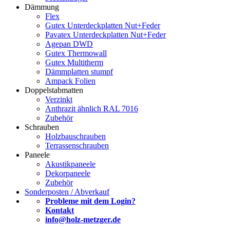
Dämmung
Flex
Gutex Unterdeckplatten Nut+Feder
Pavatex Unterdeckplatten Nut+Feder
Agepan DWD
Gutex Thermowall
Gutex Multitherm
Dämmplatten stumpf
Ampack Folien
Doppelstabmatten
Verzinkt
Anthrazit ähnlich RAL 7016
Zubehör
Schrauben
Holzbauschrauben
Terrassenschrauben
Paneele
Akustikpaneele
Dekorpaneele
Zubehör
Sonderposten / Abverkauf
Probleme mit dem Login?
Kontakt
info@holz-metzger.de