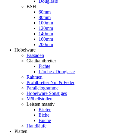
Douglasie
BSH
60mm
80mm
100mm
120mm
140mm
160mm
200mm
Hobelware
Fassaden
Glattkantbretter
Fichte
Lärche / Douglasie
Rahmen
Profilbretter Nut & Feder
Parallelogramme
Hobelware Sonstiges
Möbellstollen
Leisten massiv
Kiefer
Eiche
Buche
Handläufe
Platten