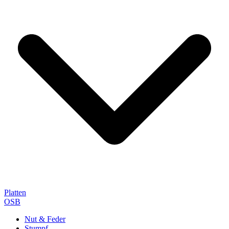
Platten
OSB
Nut & Feder
Stumpf