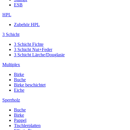
ESB
HPL
Zubehör HPL
3 Schicht
3 Schicht Fichte
3 Schicht Nut+Feder
3 Schicht Lärche/Douglasie
Multiplex
Birke
Buche
Birke beschichtet
Eiche
Sperrholz
Buche
Birke
Pappel
Tischlerplatten