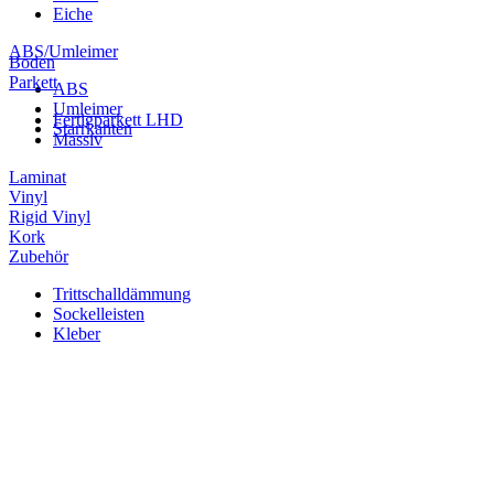
Eiche
ABS/Umleimer
Boden
Parkett
ABS
Umleimer
Fertigparkett LHD
Starrkanten
Massiv
Laminat
Vinyl
Rigid Vinyl
Kork
Zubehör
Trittschalldämmung
Sockelleisten
Kleber