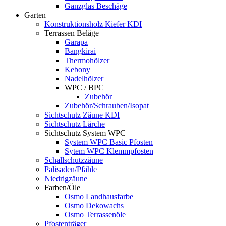
Ganzglas Beschäge
Garten
Konstruktionsholz Kiefer KDI
Terrassen Beläge
Garapa
Bangkirai
Thermohölzer
Kebony
Nadelhölzer
WPC / BPC
Zubehör
Zubehör/Schrauben/Isopat
Sichtschutz Zäune KDI
Sichtschutz Lärche
Sichtschutz System WPC
System WPC Basic Pfosten
Sytem WPC Klemmpfosten
Schallschutzzäune
Palisaden/Pfähle
Niedrigzäune
Farben/Öle
Osmo Landhausfarbe
Osmo Dekowachs
Osmo Terrassenöle
Pfostenträger