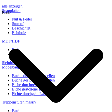
alle anzeigen
Spanplatten
Boden
Nut & Feder
Stumpf
Beschichtet
Echtholz
MDF/HDF
Roh
Weiß
Siebdruckplatten
Möbelbauplatten
Buche durchgeh. Lamellen
Buche gestoßene Lamellen
Eiche durchgeh. Lamellen
Eiche gestoßene Lamellen
Fichte durchgeh. Lamellen
Treppenstufen massiv
Buche