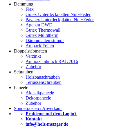
Dämmung
Flex
Gutex Unterdeckplatten Nut+Feder
Pavatex Unterdeckplatten Nut+Feder
Agepan DWD
Gutex Thermowall
Gutex Multitherm
Dämmplatten stumpf
Ampack Folien
Doppelstabmatten
Verzinkt
Anthrazit ähnlich RAL 7016
Zubehör
Schrauben
Holzbauschrauben
Terrassenschrauben
Paneele
Akustikpaneele
Dekorpaneele
Zubehör
Sonderposten / Abverkauf
Probleme mit dem Login?
Kontakt
info@holz-metzger.de