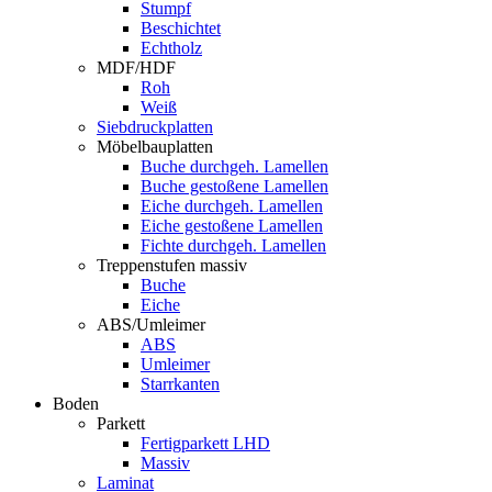
Stumpf
Beschichtet
Echtholz
MDF/HDF
Roh
Weiß
Siebdruckplatten
Möbelbauplatten
Buche durchgeh. Lamellen
Buche gestoßene Lamellen
Eiche durchgeh. Lamellen
Eiche gestoßene Lamellen
Fichte durchgeh. Lamellen
Treppenstufen massiv
Buche
Eiche
ABS/Umleimer
ABS
Umleimer
Starrkanten
Boden
Parkett
Fertigparkett LHD
Massiv
Laminat