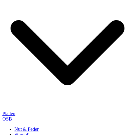
Platten
OSB
Nut & Feder
Stumpf