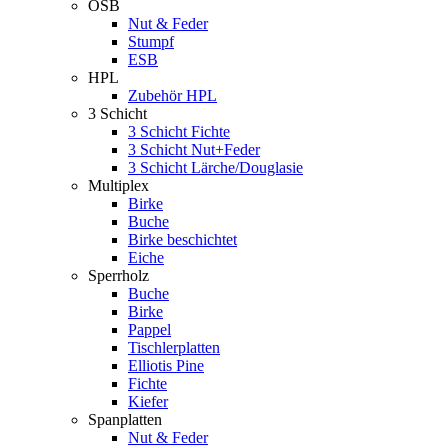
OSB
Nut & Feder
Stumpf
ESB
HPL
Zubehör HPL
3 Schicht
3 Schicht Fichte
3 Schicht Nut+Feder
3 Schicht Lärche/Douglasie
Multiplex
Birke
Buche
Birke beschichtet
Eiche
Sperrholz
Buche
Birke
Pappel
Tischlerplatten
Elliotis Pine
Fichte
Kiefer
Spanplatten
Nut & Feder