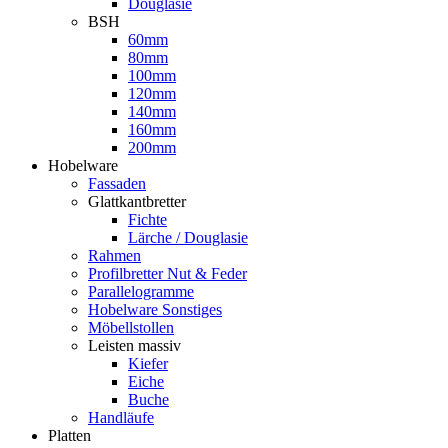
Douglasie
BSH
60mm
80mm
100mm
120mm
140mm
160mm
200mm
Hobelware
Fassaden
Glattkantbretter
Fichte
Lärche / Douglasie
Rahmen
Profilbretter Nut & Feder
Parallelogramme
Hobelware Sonstiges
Möbellstollen
Leisten massiv
Kiefer
Eiche
Buche
Handläufe
Platten