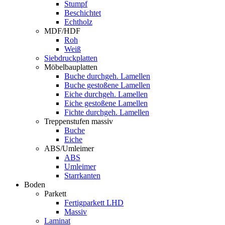
Stumpf
Beschichtet
Echtholz
MDF/HDF
Roh
Weiß
Siebdruckplatten
Möbelbauplatten
Buche durchgeh. Lamellen
Buche gestoßene Lamellen
Eiche durchgeh. Lamellen
Eiche gestoßene Lamellen
Fichte durchgeh. Lamellen
Treppenstufen massiv
Buche
Eiche
ABS/Umleimer
ABS
Umleimer
Starrkanten
Boden
Parkett
Fertigparkett LHD
Massiv
Laminat