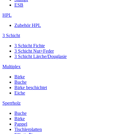
ESB
HPL
Zubehör HPL
3 Schicht
3 Schicht Fichte
3 Schicht Nut+Feder
3 Schicht Lärche/Douglasie
Multiplex
Birke
Buche
Birke beschichtet
Eiche
Sperrholz
Buche
Birke
Pappel
Tischlerplatten