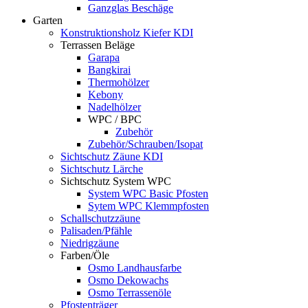
Ganzglas Beschäge
Garten
Konstruktionsholz Kiefer KDI
Terrassen Beläge
Garapa
Bangkirai
Thermohölzer
Kebony
Nadelhölzer
WPC / BPC
Zubehör
Zubehör/Schrauben/Isopat
Sichtschutz Zäune KDI
Sichtschutz Lärche
Sichtschutz System WPC
System WPC Basic Pfosten
Sytem WPC Klemmpfosten
Schallschutzzäune
Palisaden/Pfähle
Niedrigzäune
Farben/Öle
Osmo Landhausfarbe
Osmo Dekowachs
Osmo Terrassenöle
Pfostenträger