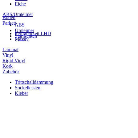
Eiche
ABS/Umleimer
Boden
Parkett
ABS
Umleimer
Fertigparkett LHD
Starrkanten
Massiv
Laminat
Vinyl
Rigid Vinyl
Kork
Zubehör
Trittschalldämmung
Sockelleisten
Kleber