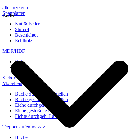
alle anzeigen
Spanplatten
Boden
Nut & Feder
Stumpf
Beschichtet
Echtholz
MDF/HDF
Roh
Weiß
Siebdruckplatten
Möbelbauplatten
Buche durchgeh. Lamellen
Buche gestoßene Lamellen
Eiche durchgeh. Lamellen
Eiche gestoßene Lamellen
Fichte durchgeh. Lamellen
Treppenstufen massiv
Buche