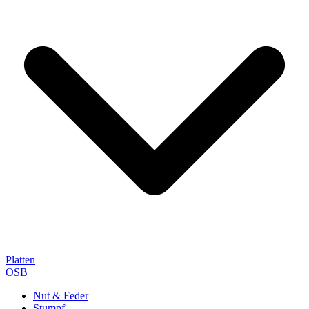
Platten
OSB
Nut & Feder
Stumpf