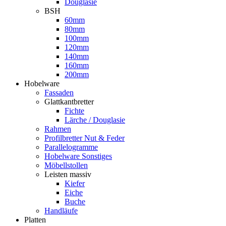
Douglasie
BSH
60mm
80mm
100mm
120mm
140mm
160mm
200mm
Hobelware
Fassaden
Glattkantbretter
Fichte
Lärche / Douglasie
Rahmen
Profilbretter Nut & Feder
Parallelogramme
Hobelware Sonstiges
Möbellstollen
Leisten massiv
Kiefer
Eiche
Buche
Handläufe
Platten