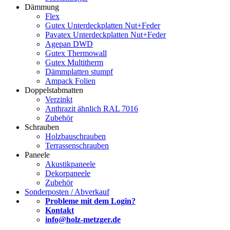
Dämmung
Flex
Gutex Unterdeckplatten Nut+Feder
Pavatex Unterdeckplatten Nut+Feder
Agepan DWD
Gutex Thermowall
Gutex Multitherm
Dämmplatten stumpf
Ampack Folien
Doppelstabmatten
Verzinkt
Anthrazit ähnlich RAL 7016
Zubehör
Schrauben
Holzbauschrauben
Terrassenschrauben
Paneele
Akustikpaneele
Dekorpaneele
Zubehör
Sonderposten / Abverkauf
Probleme mit dem Login?
Kontakt
info@holz-metzger.de