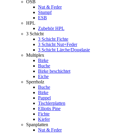
OSB
Nut & Feder
Stumpf
ESB
HPL
Zubehör HPL
3 Schicht
3 Schicht Fichte
3 Schicht Nut+Feder
3 Schicht Lärche/Douglasie
Multiplex
Birke
Buche
Birke beschichtet
Eiche
Sperrholz
Buche
Birke
Pappel
Tischlerplatten
Elliotis Pine
Fichte
Kiefer
Spanplatten
Nut & Feder