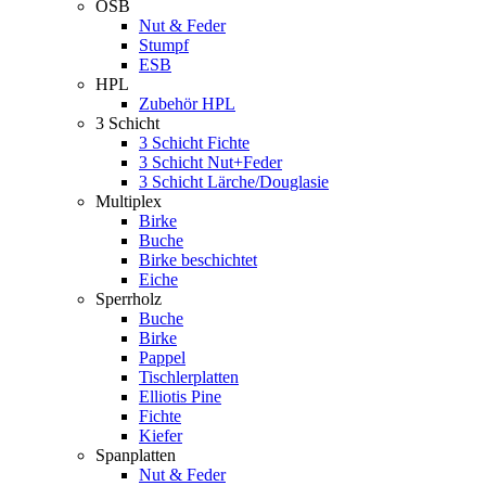
OSB
Nut & Feder
Stumpf
ESB
HPL
Zubehör HPL
3 Schicht
3 Schicht Fichte
3 Schicht Nut+Feder
3 Schicht Lärche/Douglasie
Multiplex
Birke
Buche
Birke beschichtet
Eiche
Sperrholz
Buche
Birke
Pappel
Tischlerplatten
Elliotis Pine
Fichte
Kiefer
Spanplatten
Nut & Feder