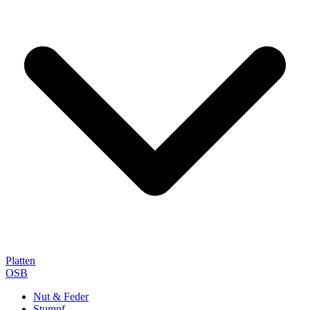
Platten
OSB
Nut & Feder
Stumpf