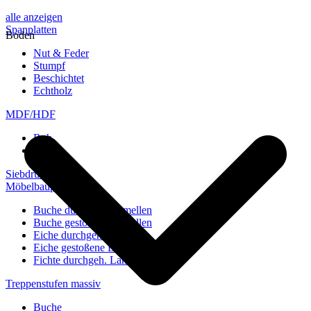
alle anzeigen
Spanplatten
Boden
Nut & Feder
Stumpf
Beschichtet
Echtholz
MDF/HDF
Roh
Weiß
Siebdruckplatten
Möbelbauplatten
Buche durchgeh. Lamellen
Buche gestoßene Lamellen
Eiche durchgeh. Lamellen
Eiche gestoßene Lamellen
Fichte durchgeh. Lamellen
Treppenstufen massiv
Buche