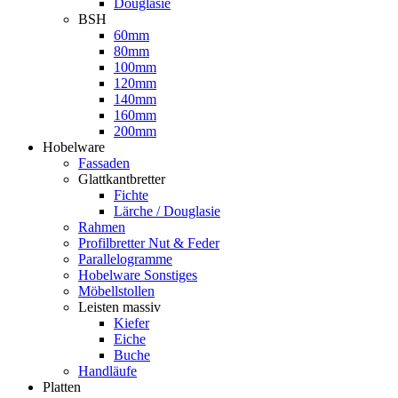
Douglasie
BSH
60mm
80mm
100mm
120mm
140mm
160mm
200mm
Hobelware
Fassaden
Glattkantbretter
Fichte
Lärche / Douglasie
Rahmen
Profilbretter Nut & Feder
Parallelogramme
Hobelware Sonstiges
Möbellstollen
Leisten massiv
Kiefer
Eiche
Buche
Handläufe
Platten