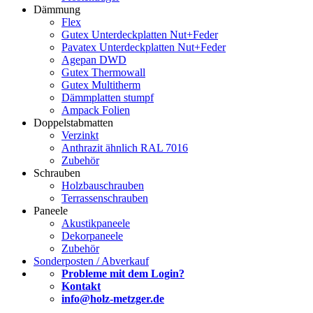
Dämmung
Flex
Gutex Unterdeckplatten Nut+Feder
Pavatex Unterdeckplatten Nut+Feder
Agepan DWD
Gutex Thermowall
Gutex Multitherm
Dämmplatten stumpf
Ampack Folien
Doppelstabmatten
Verzinkt
Anthrazit ähnlich RAL 7016
Zubehör
Schrauben
Holzbauschrauben
Terrassenschrauben
Paneele
Akustikpaneele
Dekorpaneele
Zubehör
Sonderposten / Abverkauf
Probleme mit dem Login?
Kontakt
info@holz-metzger.de