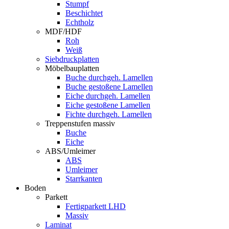
Stumpf
Beschichtet
Echtholz
MDF/HDF
Roh
Weiß
Siebdruckplatten
Möbelbauplatten
Buche durchgeh. Lamellen
Buche gestoßene Lamellen
Eiche durchgeh. Lamellen
Eiche gestoßene Lamellen
Fichte durchgeh. Lamellen
Treppenstufen massiv
Buche
Eiche
ABS/Umleimer
ABS
Umleimer
Starrkanten
Boden
Parkett
Fertigparkett LHD
Massiv
Laminat