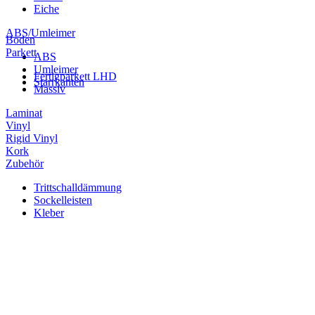
Eiche
ABS/Umleimer
Boden
Parkett
ABS
Umleimer
Fertigparkett LHD
Starrkanten
Massiv
Laminat
Vinyl
Rigid Vinyl
Kork
Zubehör
Trittschalldämmung
Sockelleisten
Kleber