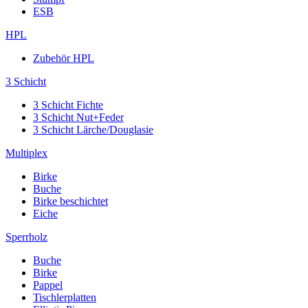
ESB
HPL
Zubehör HPL
3 Schicht
3 Schicht Fichte
3 Schicht Nut+Feder
3 Schicht Lärche/Douglasie
Multiplex
Birke
Buche
Birke beschichtet
Eiche
Sperrholz
Buche
Birke
Pappel
Tischlerplatten