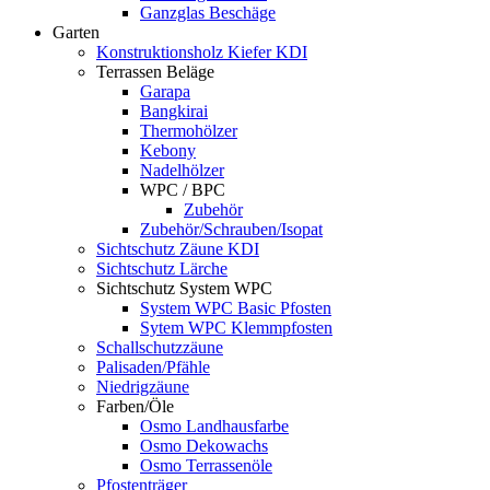
Ganzglas Beschäge
Garten
Konstruktionsholz Kiefer KDI
Terrassen Beläge
Garapa
Bangkirai
Thermohölzer
Kebony
Nadelhölzer
WPC / BPC
Zubehör
Zubehör/Schrauben/Isopat
Sichtschutz Zäune KDI
Sichtschutz Lärche
Sichtschutz System WPC
System WPC Basic Pfosten
Sytem WPC Klemmpfosten
Schallschutzzäune
Palisaden/Pfähle
Niedrigzäune
Farben/Öle
Osmo Landhausfarbe
Osmo Dekowachs
Osmo Terrassenöle
Pfostenträger