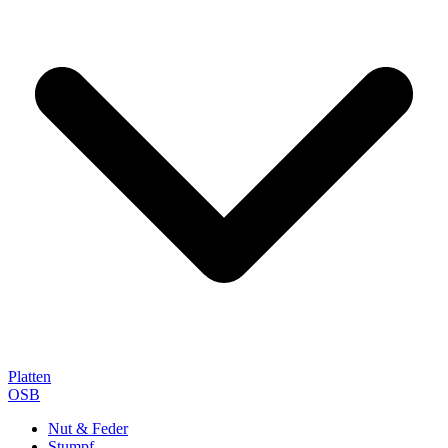
Platten
OSB
Nut & Feder
Stumpf