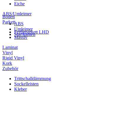
Eiche
ABS/Umleimer
Boden
Parkett
ABS
Umleimer
Fertigparkett LHD
Starrkanten
Massiv
Laminat
Vinyl
Rigid Vinyl
Kork
Zubehör
Trittschalldämmung
Sockelleisten
Kleber