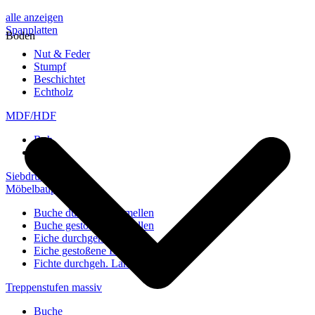
alle anzeigen
Spanplatten
Boden
Nut & Feder
Stumpf
Beschichtet
Echtholz
MDF/HDF
Roh
Weiß
Siebdruckplatten
Möbelbauplatten
Buche durchgeh. Lamellen
Buche gestoßene Lamellen
Eiche durchgeh. Lamellen
Eiche gestoßene Lamellen
Fichte durchgeh. Lamellen
Treppenstufen massiv
Buche