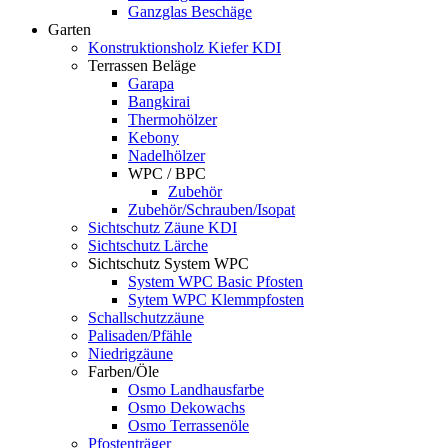
Ganzglas Beschäge
Garten
Konstruktionsholz Kiefer KDI
Terrassen Beläge
Garapa
Bangkirai
Thermohölzer
Kebony
Nadelhölzer
WPC / BPC
Zubehör
Zubehör/Schrauben/Isopat
Sichtschutz Zäune KDI
Sichtschutz Lärche
Sichtschutz System WPC
System WPC Basic Pfosten
Sytem WPC Klemmpfosten
Schallschutzzäune
Palisaden/Pfähle
Niedrigzäune
Farben/Öle
Osmo Landhausfarbe
Osmo Dekowachs
Osmo Terrassenöle
Pfostenträger