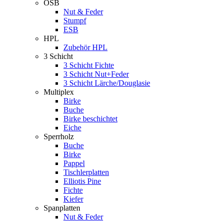
OSB
Nut & Feder
Stumpf
ESB
HPL
Zubehör HPL
3 Schicht
3 Schicht Fichte
3 Schicht Nut+Feder
3 Schicht Lärche/Douglasie
Multiplex
Birke
Buche
Birke beschichtet
Eiche
Sperrholz
Buche
Birke
Pappel
Tischlerplatten
Elliotis Pine
Fichte
Kiefer
Spanplatten
Nut & Feder