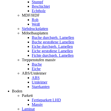
Stumpf
Beschichtet
Echtholz
MDF/HDF
Roh
Weiß
Siebdruckplatten
Möbelbauplatten
Buche durchgeh. Lamellen
Buche gestoßene Lamellen
Eiche durchgeh. Lamellen
Eiche gestoßene Lamellen
Fichte durchgeh. Lamellen
Treppenstufen massiv
Buche
Eiche
ABS/Umleimer
ABS
Umleimer
Starrkanten
Boden
Parkett
Fertigparkett LHD
Massiv
Laminat