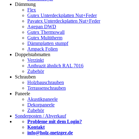
Dämmung
Flex
Gutex Unterdeckplatten Nut+Feder
Pavatex Unterdeckplatten Nut+Feder
Agepan DWD
Gutex Thermowall
Gutex Multitherm
Dämmplatten stumpf
Ampack Folien
Doppelstabmatten
Verzinkt
Anthrazit ähnlich RAL 7016
Zubehör
Schrauben
Holzbauschrauben
Terrassenschrauben
Paneele
Akustikpaneele
Dekorpaneele
Zubehör
Sonderposten / Abverkauf
Probleme mit dem Login?
Kontakt
info@holz-metzger.de