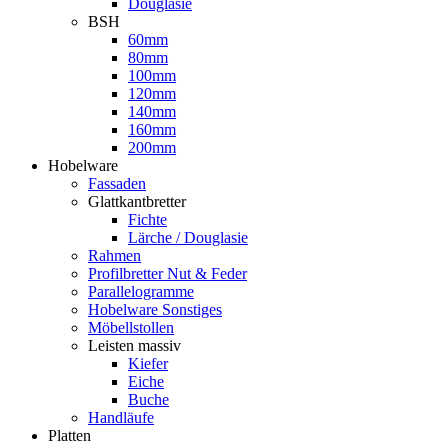
Douglasie
BSH
60mm
80mm
100mm
120mm
140mm
160mm
200mm
Hobelware
Fassaden
Glattkantbretter
Fichte
Lärche / Douglasie
Rahmen
Profilbretter Nut & Feder
Parallelogramme
Hobelware Sonstiges
Möbellstollen
Leisten massiv
Kiefer
Eiche
Buche
Handläufe
Platten