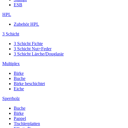
ESB
HPL
Zubehör HPL
3 Schicht
3 Schicht Fichte
3 Schicht Nut+Feder
3 Schicht Lärche/Douglasie
Multiplex
Birke
Buche
Birke beschichtet
Eiche
Sperrholz
Buche
Birke
Pappel
Tischlerplatten