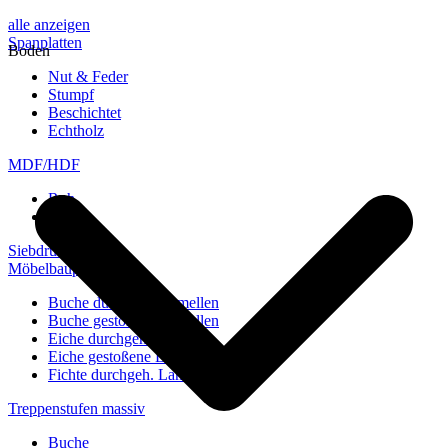
alle anzeigen
Spanplatten
Boden
Nut & Feder
Stumpf
Beschichtet
Echtholz
MDF/HDF
Roh
Weiß
Siebdruckplatten
Möbelbauplatten
Buche durchgeh. Lamellen
Buche gestoßene Lamellen
Eiche durchgeh. Lamellen
Eiche gestoßene Lamellen
Fichte durchgeh. Lamellen
Treppenstufen massiv
Buche