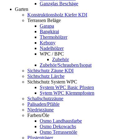
Ganzglas Beschäge
Garten
Konstruktionsholz Kiefer KDI
Terrassen Beläge
Garapa
Bangkirai
Thermohölzer
Kebony
Nadelhölzer
WPC / BPC
Zubehör
Zubehör/Schrauben/Isopat
Sichtschutz Zäune KDI
Sichtschutz Lärche
Sichtschutz System WPC
System WPC Basic Pfosten
Sytem WPC Klemmpfosten
Schallschutzzäune
Palisaden/Pfähle
Niedrigzäune
Farben/Öle
Osmo Landhausfarbe
Osmo Dekowachs
Osmo Terrassenöle
Pfostenträger