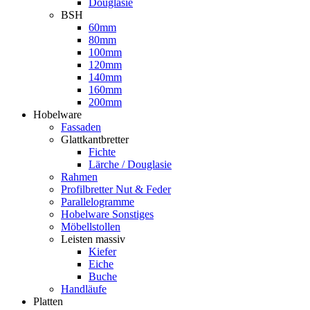
Douglasie
BSH
60mm
80mm
100mm
120mm
140mm
160mm
200mm
Hobelware
Fassaden
Glattkantbretter
Fichte
Lärche / Douglasie
Rahmen
Profilbretter Nut & Feder
Parallelogramme
Hobelware Sonstiges
Möbellstollen
Leisten massiv
Kiefer
Eiche
Buche
Handläufe
Platten