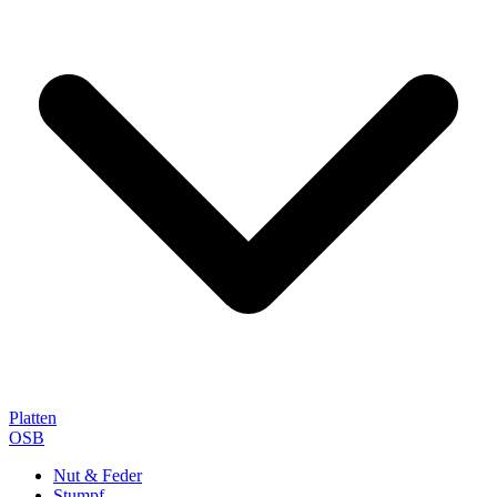
Platten
OSB
Nut & Feder
Stumpf