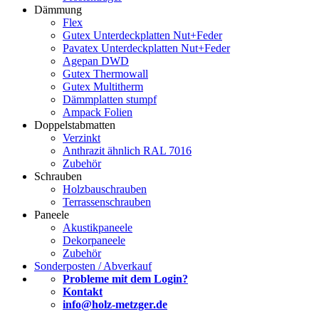
Dämmung
Flex
Gutex Unterdeckplatten Nut+Feder
Pavatex Unterdeckplatten Nut+Feder
Agepan DWD
Gutex Thermowall
Gutex Multitherm
Dämmplatten stumpf
Ampack Folien
Doppelstabmatten
Verzinkt
Anthrazit ähnlich RAL 7016
Zubehör
Schrauben
Holzbauschrauben
Terrassenschrauben
Paneele
Akustikpaneele
Dekorpaneele
Zubehör
Sonderposten / Abverkauf
Probleme mit dem Login?
Kontakt
info@holz-metzger.de