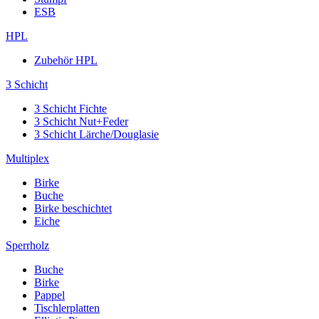
ESB
HPL
Zubehör HPL
3 Schicht
3 Schicht Fichte
3 Schicht Nut+Feder
3 Schicht Lärche/Douglasie
Multiplex
Birke
Buche
Birke beschichtet
Eiche
Sperrholz
Buche
Birke
Pappel
Tischlerplatten