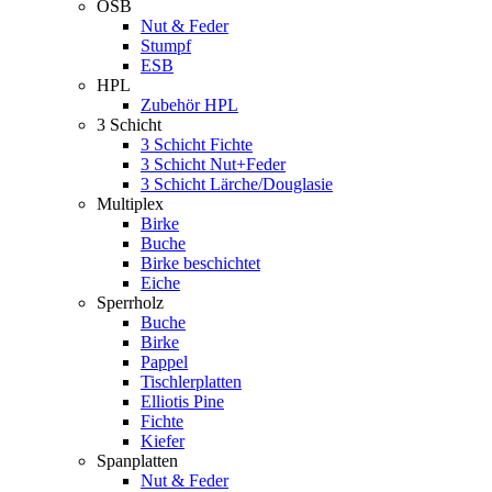
OSB
Nut & Feder
Stumpf
ESB
HPL
Zubehör HPL
3 Schicht
3 Schicht Fichte
3 Schicht Nut+Feder
3 Schicht Lärche/Douglasie
Multiplex
Birke
Buche
Birke beschichtet
Eiche
Sperrholz
Buche
Birke
Pappel
Tischlerplatten
Elliotis Pine
Fichte
Kiefer
Spanplatten
Nut & Feder