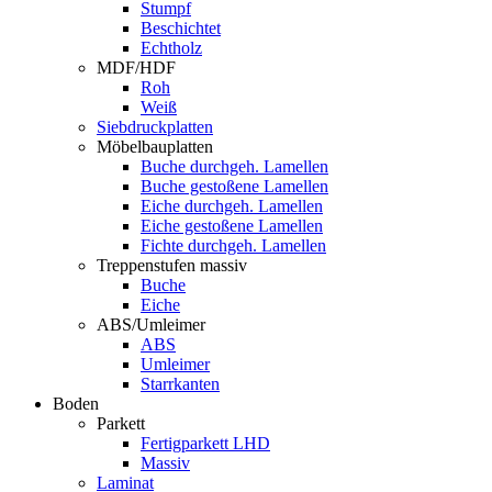
Stumpf
Beschichtet
Echtholz
MDF/HDF
Roh
Weiß
Siebdruckplatten
Möbelbauplatten
Buche durchgeh. Lamellen
Buche gestoßene Lamellen
Eiche durchgeh. Lamellen
Eiche gestoßene Lamellen
Fichte durchgeh. Lamellen
Treppenstufen massiv
Buche
Eiche
ABS/Umleimer
ABS
Umleimer
Starrkanten
Boden
Parkett
Fertigparkett LHD
Massiv
Laminat