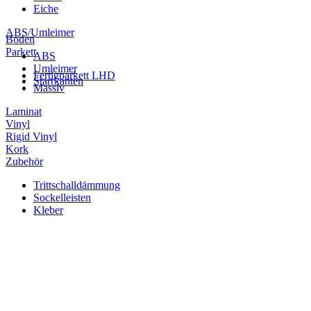
Eiche
ABS/Umleimer
Boden
Parkett
ABS
Umleimer
Fertigparkett LHD
Starrkanten
Massiv
Laminat
Vinyl
Rigid Vinyl
Kork
Zubehör
Trittschalldämmung
Sockelleisten
Kleber