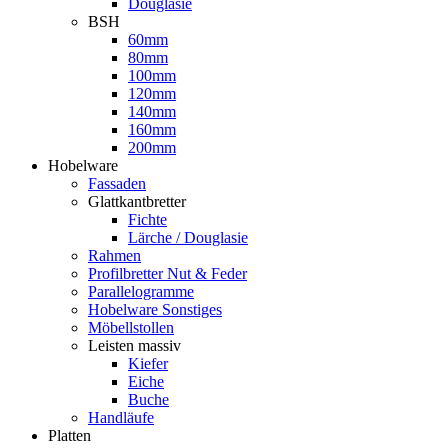
Douglasie
BSH
60mm
80mm
100mm
120mm
140mm
160mm
200mm
Hobelware
Fassaden
Glattkantbretter
Fichte
Lärche / Douglasie
Rahmen
Profilbretter Nut & Feder
Parallelogramme
Hobelware Sonstiges
Möbellstollen
Leisten massiv
Kiefer
Eiche
Buche
Handläufe
Platten