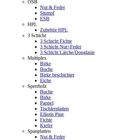
OSB
Nut & Feder
Stumpf
ESB
HPL
Zubehör HPL
3 Schicht
3 Schicht Fichte
3 Schicht Nut+Feder
3 Schicht Lärche/Douglasie
Multiplex
Birke
Buche
Birke beschichtet
Eiche
Sperrholz
Buche
Birke
Pappel
Tischlerplatten
Elliotis Pine
Fichte
Kiefer
Spanplatten
Nut & Feder