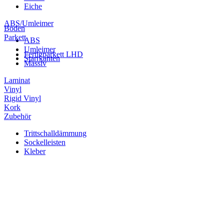
Eiche
ABS/Umleimer
Boden
Parkett
ABS
Umleimer
Fertigparkett LHD
Starrkanten
Massiv
Laminat
Vinyl
Rigid Vinyl
Kork
Zubehör
Trittschalldämmung
Sockelleisten
Kleber