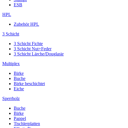
ESB
HPL
Zubehör HPL
3 Schicht
3 Schicht Fichte
3 Schicht Nut+Feder
3 Schicht Lärche/Douglasie
Multiplex
Birke
Buche
Birke beschichtet
Eiche
Sperrholz
Buche
Birke
Pappel
Tischlerplatten