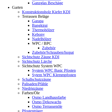
Ganzglas Beschäge
Garten
Konstruktionsholz Kiefer KDI
Terrassen Beläge
Garapa
Bangkirai
Thermohölzer
Kebony
Nadelhölzer
WPC / BPC
Zubehör
Zubehör/Schrauben/Isopat
Sichtschutz Zäune KDI
Sichtschutz Lärche
Sichtschutz System WPC
System WPC Basic Pfosten
Sytem WPC Klemmpfosten
Schallschutzzäune
Palisaden/Pfähle
Niedrigzäune
Farben/Öle
Osmo Landhausfarbe
Osmo Dekowachs
Osmo Terrassenöle
Pfostenträger