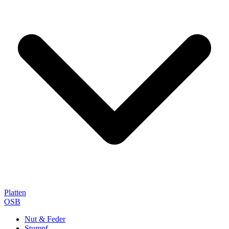
Platten
OSB
Nut & Feder
Stumpf