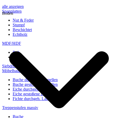
alle anzeigen
Spanplatten
Boden
Nut & Feder
Stumpf
Beschichtet
Echtholz
MDF/HDF
Roh
Weiß
Siebdruckplatten
Möbelbauplatten
Buche durchgeh. Lamellen
Buche gestoßene Lamellen
Eiche durchgeh. Lamellen
Eiche gestoßene Lamellen
Fichte durchgeh. Lamellen
Treppenstufen massiv
Buche