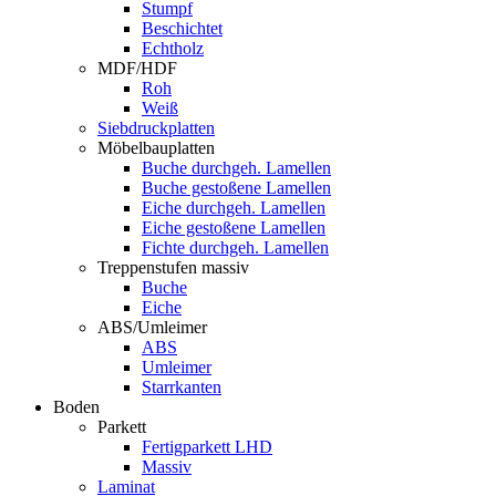
Stumpf
Beschichtet
Echtholz
MDF/HDF
Roh
Weiß
Siebdruckplatten
Möbelbauplatten
Buche durchgeh. Lamellen
Buche gestoßene Lamellen
Eiche durchgeh. Lamellen
Eiche gestoßene Lamellen
Fichte durchgeh. Lamellen
Treppenstufen massiv
Buche
Eiche
ABS/Umleimer
ABS
Umleimer
Starrkanten
Boden
Parkett
Fertigparkett LHD
Massiv
Laminat