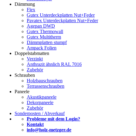
Dämmung
Flex
Gutex Unterdeckplatten Nut+Feder
Pavatex Unterdeckplatten Nut+Feder
Agepan DWD
Gutex Thermowall
Gutex Multitherm
Dämmplatten stumpf
Ampack Folien
Doppelstabmatten
Verzinkt
Anthrazit ähnlich RAL 7016
Zubehör
Schrauben
Holzbauschrauben
Terrassenschrauben
Paneele
Akustikpaneele
Dekorpaneele
Zubehör
Sonderposten / Abverkauf
Probleme mit dem Login?
Kontakt
info@holz-metzger.de