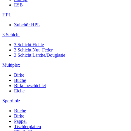
ESB
HPL
Zubehör HPL
3 Schicht
3 Schicht Fichte
3 Schicht Nut+Feder
3 Schicht Lärche/Douglasie
Multiplex
Birke
Buche
Birke beschichtet
Eiche
Sperrholz
Buche
Birke
Pappel
Tischlerplatten