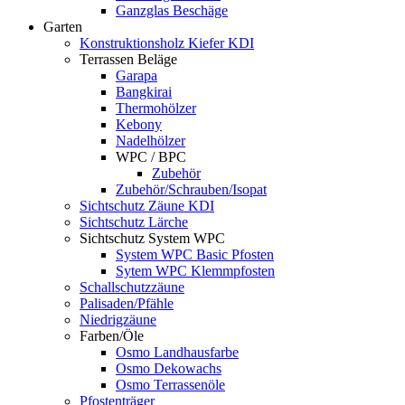
Ganzglas Beschäge
Garten
Konstruktionsholz Kiefer KDI
Terrassen Beläge
Garapa
Bangkirai
Thermohölzer
Kebony
Nadelhölzer
WPC / BPC
Zubehör
Zubehör/Schrauben/Isopat
Sichtschutz Zäune KDI
Sichtschutz Lärche
Sichtschutz System WPC
System WPC Basic Pfosten
Sytem WPC Klemmpfosten
Schallschutzzäune
Palisaden/Pfähle
Niedrigzäune
Farben/Öle
Osmo Landhausfarbe
Osmo Dekowachs
Osmo Terrassenöle
Pfostenträger