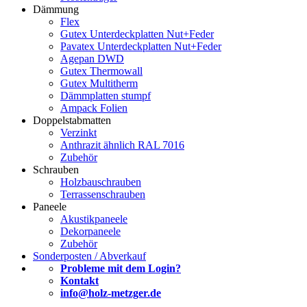
Dämmung
Flex
Gutex Unterdeckplatten Nut+Feder
Pavatex Unterdeckplatten Nut+Feder
Agepan DWD
Gutex Thermowall
Gutex Multitherm
Dämmplatten stumpf
Ampack Folien
Doppelstabmatten
Verzinkt
Anthrazit ähnlich RAL 7016
Zubehör
Schrauben
Holzbauschrauben
Terrassenschrauben
Paneele
Akustikpaneele
Dekorpaneele
Zubehör
Sonderposten / Abverkauf
Probleme mit dem Login?
Kontakt
info@holz-metzger.de