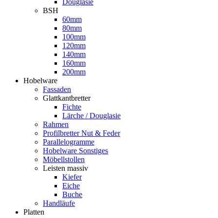
Douglasie
BSH
60mm
80mm
100mm
120mm
140mm
160mm
200mm
Hobelware
Fassaden
Glattkantbretter
Fichte
Lärche / Douglasie
Rahmen
Profilbretter Nut & Feder
Parallelogramme
Hobelware Sonstiges
Möbellstollen
Leisten massiv
Kiefer
Eiche
Buche
Handläufe
Platten