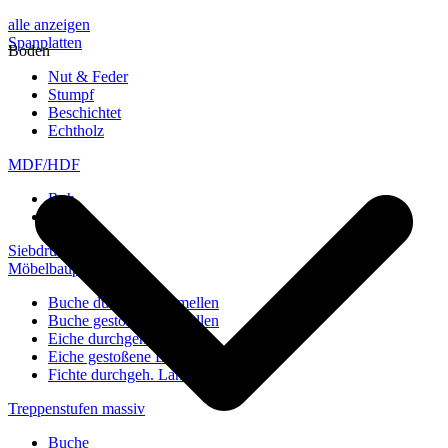
alle anzeigen
Spanplatten
Boden
Nut & Feder
Stumpf
Beschichtet
Echtholz
MDF/HDF
Roh
Weiß
Siebdruckplatten
Möbelbauplatten
Buche durchgeh. Lamellen
Buche gestoßene Lamellen
Eiche durchgeh. Lamellen
Eiche gestoßene Lamellen
Fichte durchgeh. Lamellen
Treppenstufen massiv
Buche