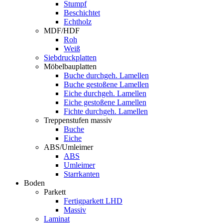
Stumpf
Beschichtet
Echtholz
MDF/HDF
Roh
Weiß
Siebdruckplatten
Möbelbauplatten
Buche durchgeh. Lamellen
Buche gestoßene Lamellen
Eiche durchgeh. Lamellen
Eiche gestoßene Lamellen
Fichte durchgeh. Lamellen
Treppenstufen massiv
Buche
Eiche
ABS/Umleimer
ABS
Umleimer
Starrkanten
Boden
Parkett
Fertigparkett LHD
Massiv
Laminat