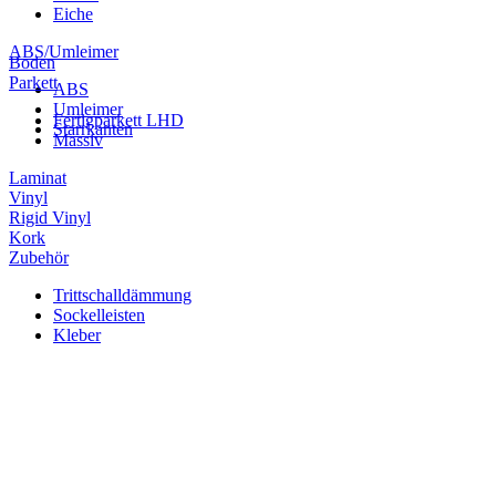
Eiche
ABS/Umleimer
Boden
Parkett
ABS
Umleimer
Fertigparkett LHD
Starrkanten
Massiv
Laminat
Vinyl
Rigid Vinyl
Kork
Zubehör
Trittschalldämmung
Sockelleisten
Kleber