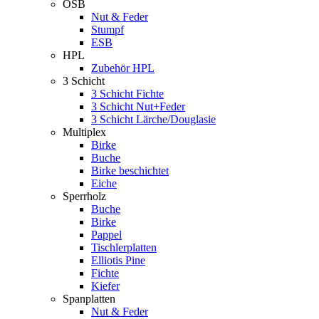
OSB
Nut & Feder
Stumpf
ESB
HPL
Zubehör HPL
3 Schicht
3 Schicht Fichte
3 Schicht Nut+Feder
3 Schicht Lärche/Douglasie
Multiplex
Birke
Buche
Birke beschichtet
Eiche
Sperrholz
Buche
Birke
Pappel
Tischlerplatten
Elliotis Pine
Fichte
Kiefer
Spanplatten
Nut & Feder