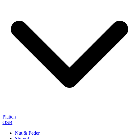
Platten
OSB
Nut & Feder
Stumpf