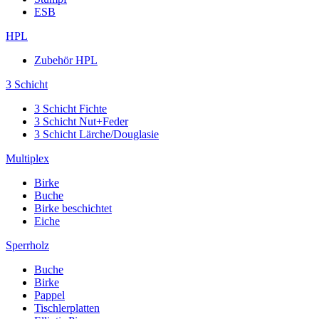
ESB
HPL
Zubehör HPL
3 Schicht
3 Schicht Fichte
3 Schicht Nut+Feder
3 Schicht Lärche/Douglasie
Multiplex
Birke
Buche
Birke beschichtet
Eiche
Sperrholz
Buche
Birke
Pappel
Tischlerplatten