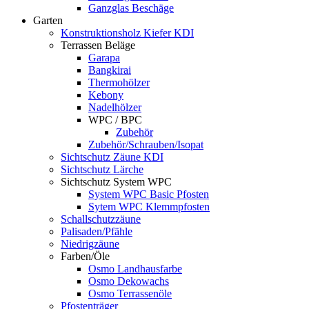
Ganzglas Beschäge
Garten
Konstruktionsholz Kiefer KDI
Terrassen Beläge
Garapa
Bangkirai
Thermohölzer
Kebony
Nadelhölzer
WPC / BPC
Zubehör
Zubehör/Schrauben/Isopat
Sichtschutz Zäune KDI
Sichtschutz Lärche
Sichtschutz System WPC
System WPC Basic Pfosten
Sytem WPC Klemmpfosten
Schallschutzzäune
Palisaden/Pfähle
Niedrigzäune
Farben/Öle
Osmo Landhausfarbe
Osmo Dekowachs
Osmo Terrassenöle
Pfostenträger