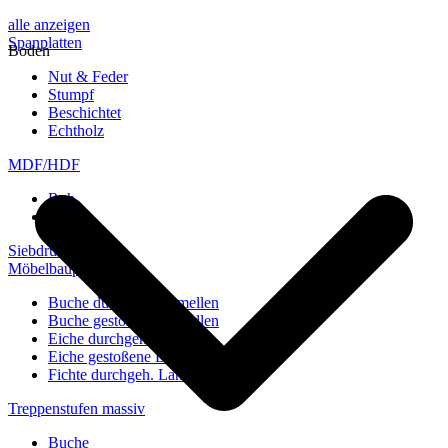
alle anzeigen
Spanplatten
Boden
Nut & Feder
Stumpf
Beschichtet
Echtholz
MDF/HDF
Roh
Weiß
Siebdruckplatten
Möbelbauplatten
Buche durchgeh. Lamellen
Buche gestoßene Lamellen
Eiche durchgeh. Lamellen
Eiche gestoßene Lamellen
Fichte durchgeh. Lamellen
Treppenstufen massiv
Buche