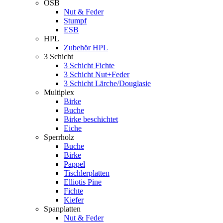
OSB
Nut & Feder
Stumpf
ESB
HPL
Zubehör HPL
3 Schicht
3 Schicht Fichte
3 Schicht Nut+Feder
3 Schicht Lärche/Douglasie
Multiplex
Birke
Buche
Birke beschichtet
Eiche
Sperrholz
Buche
Birke
Pappel
Tischlerplatten
Elliotis Pine
Fichte
Kiefer
Spanplatten
Nut & Feder