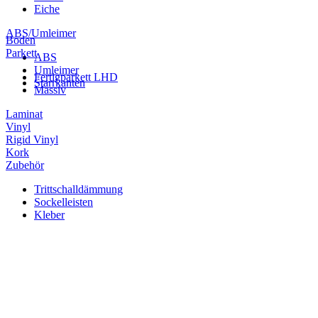
Eiche
ABS/Umleimer
Boden
Parkett
ABS
Umleimer
Fertigparkett LHD
Starrkanten
Massiv
Laminat
Vinyl
Rigid Vinyl
Kork
Zubehör
Trittschalldämmung
Sockelleisten
Kleber