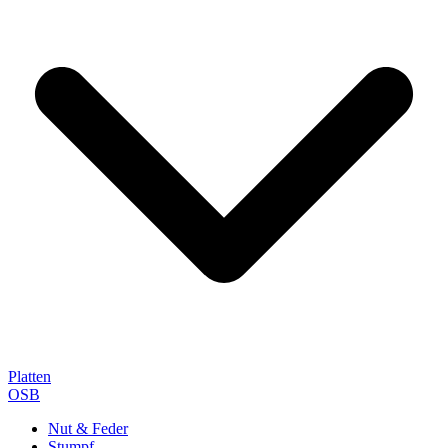
Platten
OSB
Nut & Feder
Stumpf