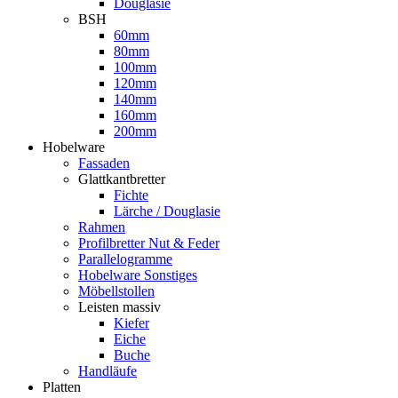
Douglasie
BSH
60mm
80mm
100mm
120mm
140mm
160mm
200mm
Hobelware
Fassaden
Glattkantbretter
Fichte
Lärche / Douglasie
Rahmen
Profilbretter Nut & Feder
Parallelogramme
Hobelware Sonstiges
Möbellstollen
Leisten massiv
Kiefer
Eiche
Buche
Handläufe
Platten