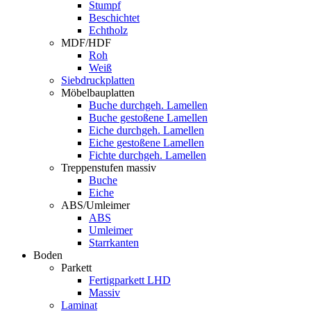
Stumpf
Beschichtet
Echtholz
MDF/HDF
Roh
Weiß
Siebdruckplatten
Möbelbauplatten
Buche durchgeh. Lamellen
Buche gestoßene Lamellen
Eiche durchgeh. Lamellen
Eiche gestoßene Lamellen
Fichte durchgeh. Lamellen
Treppenstufen massiv
Buche
Eiche
ABS/Umleimer
ABS
Umleimer
Starrkanten
Boden
Parkett
Fertigparkett LHD
Massiv
Laminat