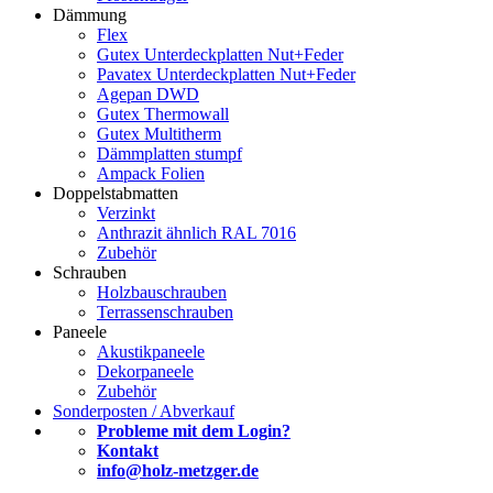
Dämmung
Flex
Gutex Unterdeckplatten Nut+Feder
Pavatex Unterdeckplatten Nut+Feder
Agepan DWD
Gutex Thermowall
Gutex Multitherm
Dämmplatten stumpf
Ampack Folien
Doppelstabmatten
Verzinkt
Anthrazit ähnlich RAL 7016
Zubehör
Schrauben
Holzbauschrauben
Terrassenschrauben
Paneele
Akustikpaneele
Dekorpaneele
Zubehör
Sonderposten / Abverkauf
Probleme mit dem Login?
Kontakt
info@holz-metzger.de