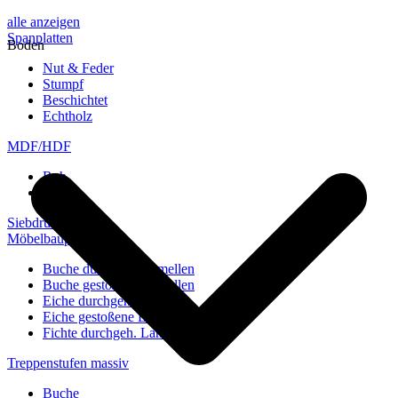
alle anzeigen
Spanplatten
Boden
Nut & Feder
Stumpf
Beschichtet
Echtholz
MDF/HDF
Roh
Weiß
Siebdruckplatten
Möbelbauplatten
Buche durchgeh. Lamellen
Buche gestoßene Lamellen
Eiche durchgeh. Lamellen
Eiche gestoßene Lamellen
Fichte durchgeh. Lamellen
Treppenstufen massiv
Buche