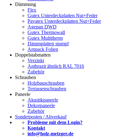
Dämmung
Flex
Gutex Unterdeckplatten Nut+Feder
Pavatex Unterdeckplatten Nut+Feder
Agepan DWD
Gutex Thermowall
Gutex Multitherm
Dämmplatten stumpf
Ampack Folien
Doppelstabmatten
Verzinkt
Anthrazit ähnlich RAL 7016
Zubehör
Schrauben
Holzbauschrauben
Terrassenschrauben
Paneele
Akustikpaneele
Dekorpaneele
Zubehör
Sonderposten / Abverkauf
Probleme mit dem Login?
Kontakt
info@holz-metzger.de