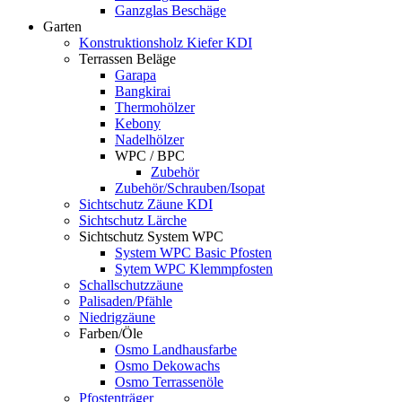
Ganzglas Beschäge
Garten
Konstruktionsholz Kiefer KDI
Terrassen Beläge
Garapa
Bangkirai
Thermohölzer
Kebony
Nadelhölzer
WPC / BPC
Zubehör
Zubehör/Schrauben/Isopat
Sichtschutz Zäune KDI
Sichtschutz Lärche
Sichtschutz System WPC
System WPC Basic Pfosten
Sytem WPC Klemmpfosten
Schallschutzzäune
Palisaden/Pfähle
Niedrigzäune
Farben/Öle
Osmo Landhausfarbe
Osmo Dekowachs
Osmo Terrassenöle
Pfostenträger