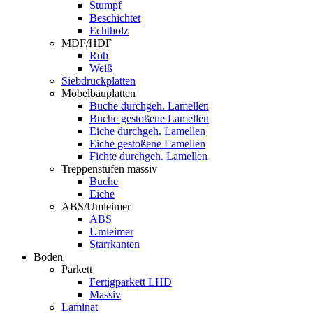
Stumpf
Beschichtet
Echtholz
MDF/HDF
Roh
Weiß
Siebdruckplatten
Möbelbauplatten
Buche durchgeh. Lamellen
Buche gestoßene Lamellen
Eiche durchgeh. Lamellen
Eiche gestoßene Lamellen
Fichte durchgeh. Lamellen
Treppenstufen massiv
Buche
Eiche
ABS/Umleimer
ABS
Umleimer
Starrkanten
Boden
Parkett
Fertigparkett LHD
Massiv
Laminat