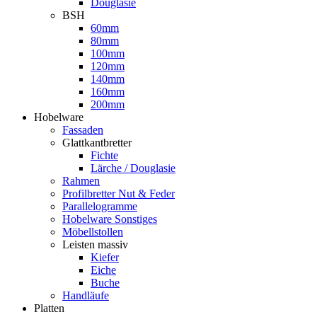
Douglasie
BSH
60mm
80mm
100mm
120mm
140mm
160mm
200mm
Hobelware
Fassaden
Glattkantbretter
Fichte
Lärche / Douglasie
Rahmen
Profilbretter Nut & Feder
Parallelogramme
Hobelware Sonstiges
Möbellstollen
Leisten massiv
Kiefer
Eiche
Buche
Handläufe
Platten