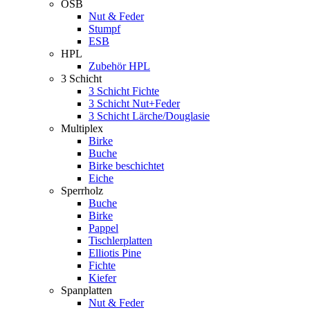
OSB
Nut & Feder
Stumpf
ESB
HPL
Zubehör HPL
3 Schicht
3 Schicht Fichte
3 Schicht Nut+Feder
3 Schicht Lärche/Douglasie
Multiplex
Birke
Buche
Birke beschichtet
Eiche
Sperrholz
Buche
Birke
Pappel
Tischlerplatten
Elliotis Pine
Fichte
Kiefer
Spanplatten
Nut & Feder