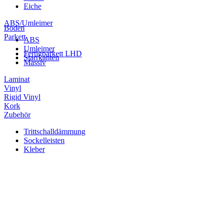
Eiche
ABS/Umleimer
Boden
Parkett
ABS
Umleimer
Fertigparkett LHD
Starrkanten
Massiv
Laminat
Vinyl
Rigid Vinyl
Kork
Zubehör
Trittschalldämmung
Sockelleisten
Kleber