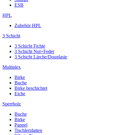
ESB
HPL
Zubehör HPL
3 Schicht
3 Schicht Fichte
3 Schicht Nut+Feder
3 Schicht Lärche/Douglasie
Multiplex
Birke
Buche
Birke beschichtet
Eiche
Sperrholz
Buche
Birke
Pappel
Tischlerplatten