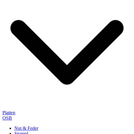
Platten
OSB
Nut & Feder
Stumpf