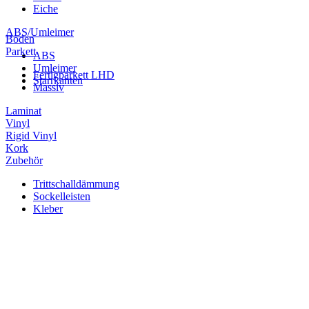
Eiche
ABS/Umleimer
Boden
Parkett
ABS
Umleimer
Fertigparkett LHD
Starrkanten
Massiv
Laminat
Vinyl
Rigid Vinyl
Kork
Zubehör
Trittschalldämmung
Sockelleisten
Kleber