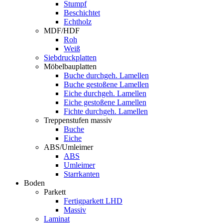
Stumpf
Beschichtet
Echtholz
MDF/HDF
Roh
Weiß
Siebdruckplatten
Möbelbauplatten
Buche durchgeh. Lamellen
Buche gestoßene Lamellen
Eiche durchgeh. Lamellen
Eiche gestoßene Lamellen
Fichte durchgeh. Lamellen
Treppenstufen massiv
Buche
Eiche
ABS/Umleimer
ABS
Umleimer
Starrkanten
Boden
Parkett
Fertigparkett LHD
Massiv
Laminat