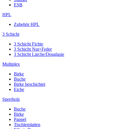
ESB
HPL
Zubehör HPL
3 Schicht
3 Schicht Fichte
3 Schicht Nut+Feder
3 Schicht Lärche/Douglasie
Multiplex
Birke
Buche
Birke beschichtet
Eiche
Sperrholz
Buche
Birke
Pappel
Tischlerplatten