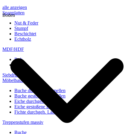
alle anzeigen
Spanplatten
Boden
Nut & Feder
Stumpf
Beschichtet
Echtholz
MDF/HDF
Roh
Weiß
Siebdruckplatten
Möbelbauplatten
Buche durchgeh. Lamellen
Buche gestoßene Lamellen
Eiche durchgeh. Lamellen
Eiche gestoßene Lamellen
Fichte durchgeh. Lamellen
Treppenstufen massiv
Buche