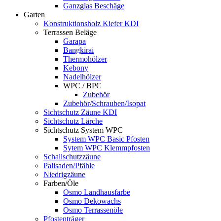
Ganzglas Beschäge
Garten
Konstruktionsholz Kiefer KDI
Terrassen Beläge
Garapa
Bangkirai
Thermohölzer
Kebony
Nadelhölzer
WPC / BPC
Zubehör
Zubehör/Schrauben/Isopat
Sichtschutz Zäune KDI
Sichtschutz Lärche
Sichtschutz System WPC
System WPC Basic Pfosten
Sytem WPC Klemmpfosten
Schallschutzzäune
Palisaden/Pfähle
Niedrigzäune
Farben/Öle
Osmo Landhausfarbe
Osmo Dekowachs
Osmo Terrassenöle
Pfostenträger