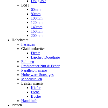
Douglasie
BSH
60mm
80mm
100mm
120mm
140mm
160mm
200mm
Hobelware
Fassaden
Glattkantbretter
Fichte
Lärche / Douglasie
Rahmen
Profilbretter Nut & Feder
Parallelogramme
Hobelware Sonstiges
Möbellstollen
Leisten massiv
Kiefer
Eiche
Buche
Handläufe
Platten