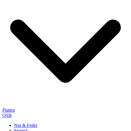
Platten
OSB
Nut & Feder
Stumpf