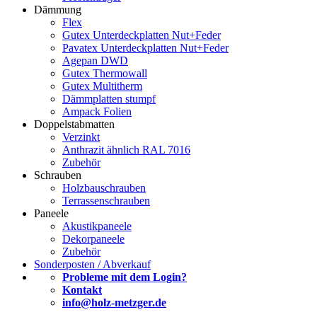
Dämmung
Flex
Gutex Unterdeckplatten Nut+Feder
Pavatex Unterdeckplatten Nut+Feder
Agepan DWD
Gutex Thermowall
Gutex Multitherm
Dämmplatten stumpf
Ampack Folien
Doppelstabmatten
Verzinkt
Anthrazit ähnlich RAL 7016
Zubehör
Schrauben
Holzbauschrauben
Terrassenschrauben
Paneele
Akustikpaneele
Dekorpaneele
Zubehör
Sonderposten / Abverkauf
Probleme mit dem Login?
Kontakt
info@holz-metzger.de