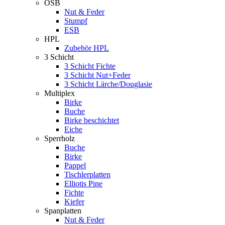
OSB
Nut & Feder
Stumpf
ESB
HPL
Zubehör HPL
3 Schicht
3 Schicht Fichte
3 Schicht Nut+Feder
3 Schicht Lärche/Douglasie
Multiplex
Birke
Buche
Birke beschichtet
Eiche
Sperrholz
Buche
Birke
Pappel
Tischlerplatten
Elliotis Pine
Fichte
Kiefer
Spanplatten
Nut & Feder