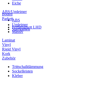
Eiche
ABS/Umleimer
Boden
Parkett
ABS
Umleimer
Fertigparkett LHD
Starrkanten
Massiv
Laminat
Vinyl
Rigid Vinyl
Kork
Zubehör
Trittschalldämmung
Sockelleisten
Kleber