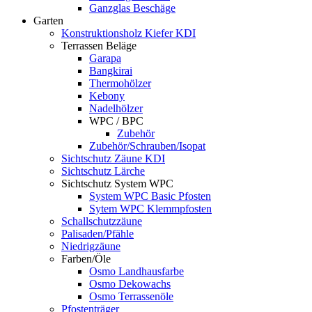
Ganzglas Beschäge
Garten
Konstruktionsholz Kiefer KDI
Terrassen Beläge
Garapa
Bangkirai
Thermohölzer
Kebony
Nadelhölzer
WPC / BPC
Zubehör
Zubehör/Schrauben/Isopat
Sichtschutz Zäune KDI
Sichtschutz Lärche
Sichtschutz System WPC
System WPC Basic Pfosten
Sytem WPC Klemmpfosten
Schallschutzzäune
Palisaden/Pfähle
Niedrigzäune
Farben/Öle
Osmo Landhausfarbe
Osmo Dekowachs
Osmo Terrassenöle
Pfostenträger