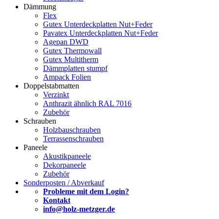
Dämmung
Flex
Gutex Unterdeckplatten Nut+Feder
Pavatex Unterdeckplatten Nut+Feder
Agepan DWD
Gutex Thermowall
Gutex Multitherm
Dämmplatten stumpf
Ampack Folien
Doppelstabmatten
Verzinkt
Anthrazit ähnlich RAL 7016
Zubehör
Schrauben
Holzbauschrauben
Terrassenschrauben
Paneele
Akustikpaneele
Dekorpaneele
Zubehör
Sonderposten / Abverkauf
Probleme mit dem Login?
Kontakt
info@holz-metzger.de