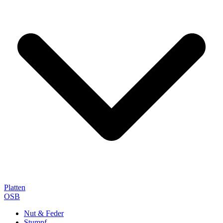
Platten
OSB
Nut & Feder
Stumpf