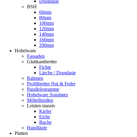
Douglasie
BSH
60mm
80mm
100mm
120mm
140mm
160mm
200mm
Hobelware
Fassaden
Glattkantbretter
Fichte
Lärche / Douglasie
Rahmen
Profilbretter Nut & Feder
Parallelogramme
Hobelware Sonstiges
Möbellstollen
Leisten massiv
Kiefer
Eiche
Buche
Handläufe
Platten