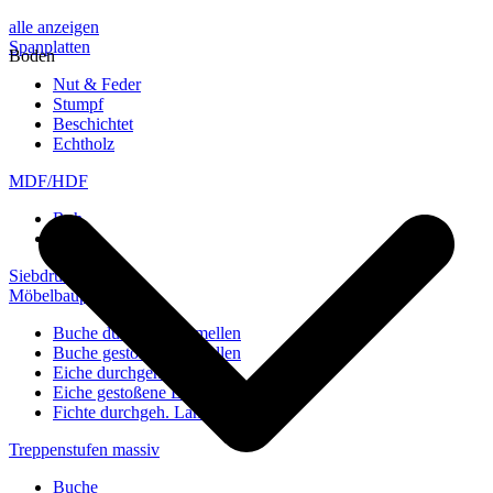
alle anzeigen
Spanplatten
Boden
Nut & Feder
Stumpf
Beschichtet
Echtholz
MDF/HDF
Roh
Weiß
Siebdruckplatten
Möbelbauplatten
Buche durchgeh. Lamellen
Buche gestoßene Lamellen
Eiche durchgeh. Lamellen
Eiche gestoßene Lamellen
Fichte durchgeh. Lamellen
Treppenstufen massiv
Buche