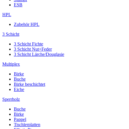
ESB
HPL
Zubehör HPL
3 Schicht
3 Schicht Fichte
3 Schicht Nut+Feder
3 Schicht Lärche/Douglasie
Multiplex
Birke
Buche
Birke beschichtet
Eiche
Sperrholz
Buche
Birke
Pappel
Tischlerplatten