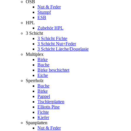
OSB
Nut & Feder
Stumpf
ESB
HPL
Zubehör HPL
3 Schicht
3 Schicht Fichte
3 Schicht Nut+Feder
3 Schicht Lärche/Douglasie
Multiplex
Birke
Buche
Birke beschichtet
Eiche
Sperrholz
Buche
Birke
Pappel
Tischlerplatten
Elliotis Pine
Fichte
Kiefer
Spanplatten
Nut & Feder