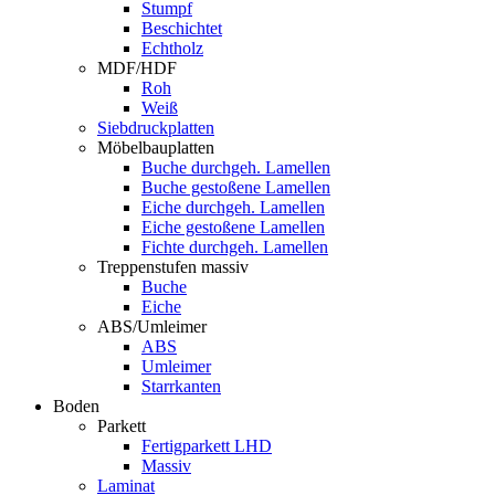
Stumpf
Beschichtet
Echtholz
MDF/HDF
Roh
Weiß
Siebdruckplatten
Möbelbauplatten
Buche durchgeh. Lamellen
Buche gestoßene Lamellen
Eiche durchgeh. Lamellen
Eiche gestoßene Lamellen
Fichte durchgeh. Lamellen
Treppenstufen massiv
Buche
Eiche
ABS/Umleimer
ABS
Umleimer
Starrkanten
Boden
Parkett
Fertigparkett LHD
Massiv
Laminat