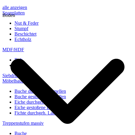
alle anzeigen
Spanplatten
Boden
Nut & Feder
Stumpf
Beschichtet
Echtholz
MDF/HDF
Roh
Weiß
Siebdruckplatten
Möbelbauplatten
Buche durchgeh. Lamellen
Buche gestoßene Lamellen
Eiche durchgeh. Lamellen
Eiche gestoßene Lamellen
Fichte durchgeh. Lamellen
Treppenstufen massiv
Buche