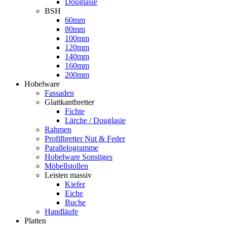
Douglasie
BSH
60mm
80mm
100mm
120mm
140mm
160mm
200mm
Hobelware
Fassaden
Glattkantbretter
Fichte
Lärche / Douglasie
Rahmen
Profilbretter Nut & Feder
Parallelogramme
Hobelware Sonstiges
Möbellstollen
Leisten massiv
Kiefer
Eiche
Buche
Handläufe
Platten