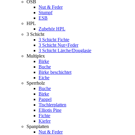
OSB
Nut & Feder
Stumpf
ESB
HPL
Zubehör HPL
3 Schicht
3 Schicht Fichte
3 Schicht Nut+Feder
3 Schicht Lärche/Douglasie
Multiplex
Birke
Buche
Birke beschichtet
Eiche
Sperrholz
Buche
Birke
Pappel
Tischlerplatten
Elliotis Pine
Fichte
Kiefer
Spanplatten
Nut & Feder