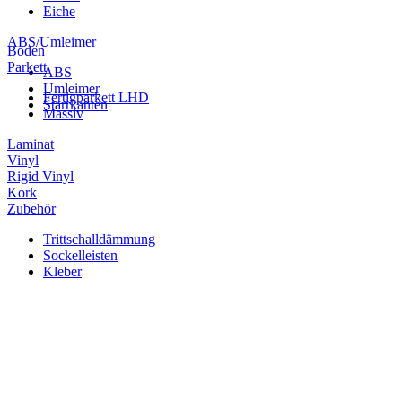
Eiche
ABS/Umleimer
Boden
Parkett
ABS
Umleimer
Fertigparkett LHD
Starrkanten
Massiv
Laminat
Vinyl
Rigid Vinyl
Kork
Zubehör
Trittschalldämmung
Sockelleisten
Kleber