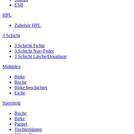
ESB
HPL
Zubehör HPL
3 Schicht
3 Schicht Fichte
3 Schicht Nut+Feder
3 Schicht Lärche/Douglasie
Multiplex
Birke
Buche
Birke beschichtet
Eiche
Sperrholz
Buche
Birke
Pappel
Tischlerplatten