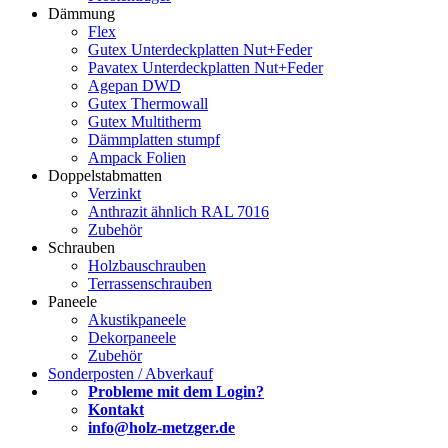
Dämmung
Flex
Gutex Unterdeckplatten Nut+Feder
Pavatex Unterdeckplatten Nut+Feder
Agepan DWD
Gutex Thermowall
Gutex Multitherm
Dämmplatten stumpf
Ampack Folien
Doppelstabmatten
Verzinkt
Anthrazit ähnlich RAL 7016
Zubehör
Schrauben
Holzbauschrauben
Terrassenschrauben
Paneele
Akustikpaneele
Dekorpaneele
Zubehör
Sonderposten / Abverkauf
Probleme mit dem Login?
Kontakt
info@holz-metzger.de