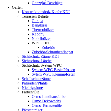
Ganzglas Beschäge
Garten
Konstruktionsholz Kiefer KDI
Terrassen Beläge
Garapa
Bangkirai
Thermohölzer
Kebony
Nadelhölzer
WPC / BPC
Zubehör
Zubehör/Schrauben/Isopat
Sichtschutz Zäune KDI
Sichtschutz Lärche
Sichtschutz System WPC
System WPC Basic Pfosten
Sytem WPC Klemmpfosten
Schallschutzzäune
Palisaden/Pfähle
Niedrigzäune
Farben/Öle
Osmo Landhausfarbe
Osmo Dekowachs
Osmo Terrassenöle
Pfostenträger