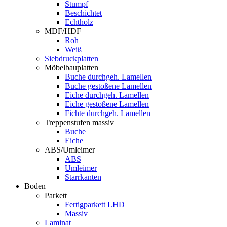
Stumpf
Beschichtet
Echtholz
MDF/HDF
Roh
Weiß
Siebdruckplatten
Möbelbauplatten
Buche durchgeh. Lamellen
Buche gestoßene Lamellen
Eiche durchgeh. Lamellen
Eiche gestoßene Lamellen
Fichte durchgeh. Lamellen
Treppenstufen massiv
Buche
Eiche
ABS/Umleimer
ABS
Umleimer
Starrkanten
Boden
Parkett
Fertigparkett LHD
Massiv
Laminat