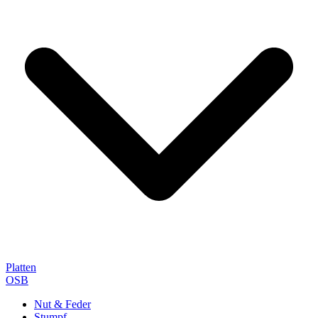
Platten
OSB
Nut & Feder
Stumpf