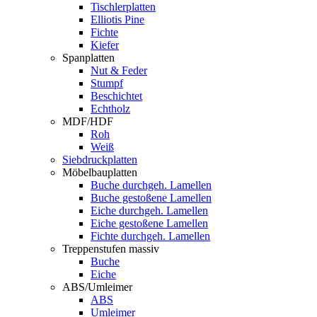
Tischlerplatten
Elliotis Pine
Fichte
Kiefer
Spanplatten
Nut & Feder
Stumpf
Beschichtet
Echtholz
MDF/HDF
Roh
Weiß
Siebdruckplatten
Möbelbauplatten
Buche durchgeh. Lamellen
Buche gestoßene Lamellen
Eiche durchgeh. Lamellen
Eiche gestoßene Lamellen
Fichte durchgeh. Lamellen
Treppenstufen massiv
Buche
Eiche
ABS/Umleimer
ABS
Umleimer