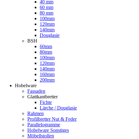
40 mm
60 mm
80 mm
100mm
120mm
140mm
Douglasie
BSH
60mm
80mm
100mm
120mm
140mm
160mm
200mm
Hobelware
Fassaden
Glattkantbretter
Fichte
Lärche / Douglasie
Rahmen
Profilbretter Nut & Feder
Parallelogramme
Hobelware Sonstiges
Möbellstollen