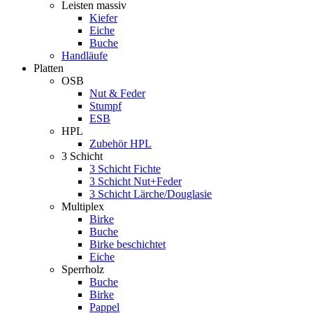
Leisten massiv
Kiefer
Eiche
Buche
Handläufe
Platten
OSB
Nut & Feder
Stumpf
ESB
HPL
Zubehör HPL
3 Schicht
3 Schicht Fichte
3 Schicht Nut+Feder
3 Schicht Lärche/Douglasie
Multiplex
Birke
Buche
Birke beschichtet
Eiche
Sperrholz
Buche
Birke
Pappel