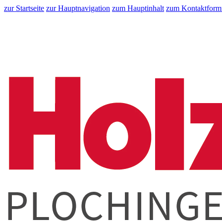
zur Startseite
zur Hauptnavigation
zum Hauptinhalt
zum Kontaktform