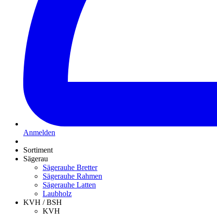
Anmelden
Sortiment
Sägerau
Sägerauhe Bretter
Sägerauhe Rahmen
Sägerauhe Latten
Laubholz
KVH / BSH
KVH