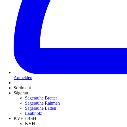
Anmelden
Sortiment
Sägerau
Sägerauhe Bretter
Sägerauhe Rahmen
Sägerauhe Latten
Laubholz
KVH / BSH
KVH