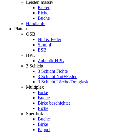
Leisten massiv
Kiefer
Eiche
Buche
Handläufe
Platten
OSB
Nut & Feder
Stumpf
ESB
HPL
Zubehör HPL
3 Schicht
3 Schicht Fichte
3 Schicht Nut+Feder
3 Schicht Lärche/Douglasie
Multiplex
Birke
Buche
Birke beschichtet
Eiche
Sperrholz
Buche
Birke
Pappel