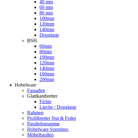
40 mm
60 mm
80 mm
100mm
120mm
140mm
Douglasie
BSH
60mm
80mm
100mm
120mm
140mm
160mm
200mm
Hobelware
Fassaden
Glattkantbretter
Fichte
Lärche / Douglasie
Rahmen
Profilbretter Nut & Feder
Parallelogramme
Hobelware Sonstiges
Möbellstollen