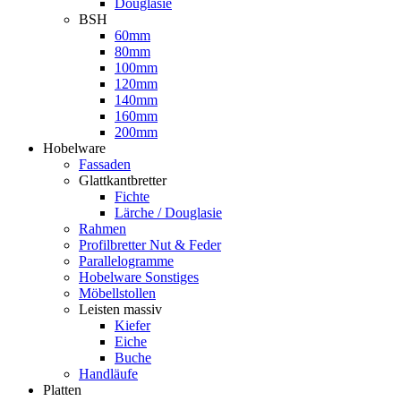
Douglasie
BSH
60mm
80mm
100mm
120mm
140mm
160mm
200mm
Hobelware
Fassaden
Glattkantbretter
Fichte
Lärche / Douglasie
Rahmen
Profilbretter Nut & Feder
Parallelogramme
Hobelware Sonstiges
Möbellstollen
Leisten massiv
Kiefer
Eiche
Buche
Handläufe
Platten