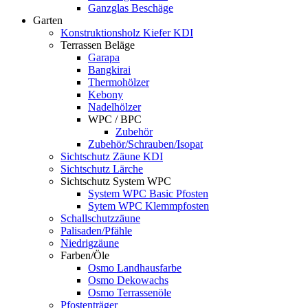
Ganzglas Beschäge
Garten
Konstruktionsholz Kiefer KDI
Terrassen Beläge
Garapa
Bangkirai
Thermohölzer
Kebony
Nadelhölzer
WPC / BPC
Zubehör
Zubehör/Schrauben/Isopat
Sichtschutz Zäune KDI
Sichtschutz Lärche
Sichtschutz System WPC
System WPC Basic Pfosten
Sytem WPC Klemmpfosten
Schallschutzzäune
Palisaden/Pfähle
Niedrigzäune
Farben/Öle
Osmo Landhausfarbe
Osmo Dekowachs
Osmo Terrassenöle
Pfostenträger