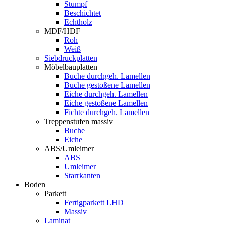
Stumpf
Beschichtet
Echtholz
MDF/HDF
Roh
Weiß
Siebdruckplatten
Möbelbauplatten
Buche durchgeh. Lamellen
Buche gestoßene Lamellen
Eiche durchgeh. Lamellen
Eiche gestoßene Lamellen
Fichte durchgeh. Lamellen
Treppenstufen massiv
Buche
Eiche
ABS/Umleimer
ABS
Umleimer
Starrkanten
Boden
Parkett
Fertigparkett LHD
Massiv
Laminat