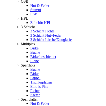
OSB
Nut & Feder
Stumpf
ESB
HPL
Zubehör HPL
3 Schicht
3 Schicht Fichte
3 Schicht Nut+Feder
3 Schicht Lärche/Douglasie
Multiplex
Birke
Buche
Birke beschichtet
Eiche
Sperrholz
Buche
Birke
Pappel
Tischlerplatten
Elliotis Pine
Fichte
Kiefer
Spanplatten
Nut & Feder