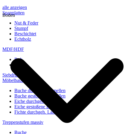
alle anzeigen
Spanplatten
Boden
Nut & Feder
Stumpf
Beschichtet
Echtholz
MDF/HDF
Roh
Weiß
Siebdruckplatten
Möbelbauplatten
Buche durchgeh. Lamellen
Buche gestoßene Lamellen
Eiche durchgeh. Lamellen
Eiche gestoßene Lamellen
Fichte durchgeh. Lamellen
Treppenstufen massiv
Buche