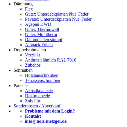
Dämmung
Flex
Gutex Unterdeckplatten Nut+Feder
Pavatex Unterdeckplatten Nut+Feder
Agepan DWD
Gutex Thermowall
Gutex Multitherm
Dämmplatten stumpf
Ampack Folien
Doppelstabmatten
Verzinkt
Anthrazit ähnlich RAL 7016
Zubehör
Schrauben
Holzbauschrauben
Terrassenschrauben
Paneele
Akustikpaneele
Dekorpaneele
Zubehör
Sonderposten / Abverkauf
Probleme mit dem Login?
Kontakt
info@holz-metzger.de