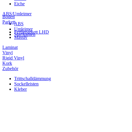
Eiche
ABS/Umleimer
Boden
Parkett
ABS
Umleimer
Fertigparkett LHD
Starrkanten
Massiv
Laminat
Vinyl
Rigid Vinyl
Kork
Zubehör
Trittschalldämmung
Sockelleisten
Kleber