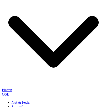
Platten
OSB
Nut & Feder
Stumpf