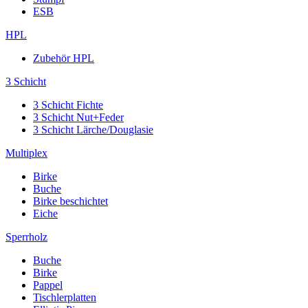
ESB
HPL
Zubehör HPL
3 Schicht
3 Schicht Fichte
3 Schicht Nut+Feder
3 Schicht Lärche/Douglasie
Multiplex
Birke
Buche
Birke beschichtet
Eiche
Sperrholz
Buche
Birke
Pappel
Tischlerplatten