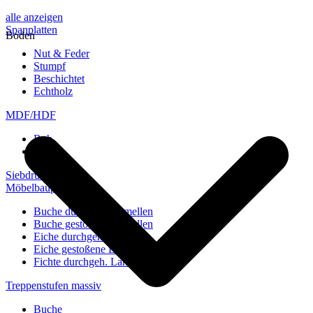
alle anzeigen
Spanplatten
Boden
Nut & Feder
Stumpf
Beschichtet
Echtholz
MDF/HDF
Roh
Weiß
Siebdruckplatten
Möbelbauplatten
Buche durchgeh. Lamellen
Buche gestoßene Lamellen
Eiche durchgeh. Lamellen
Eiche gestoßene Lamellen
Fichte durchgeh. Lamellen
Treppenstufen massiv
Buche