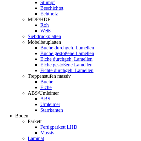
Stumpf
Beschichtet
Echtholz
MDF/HDF
Roh
Weiß
Siebdruckplatten
Möbelbauplatten
Buche durchgeh. Lamellen
Buche gestoßene Lamellen
Eiche durchgeh. Lamellen
Eiche gestoßene Lamellen
Fichte durchgeh. Lamellen
Treppenstufen massiv
Buche
Eiche
ABS/Umleimer
ABS
Umleimer
Starrkanten
Boden
Parkett
Fertigparkett LHD
Massiv
Laminat