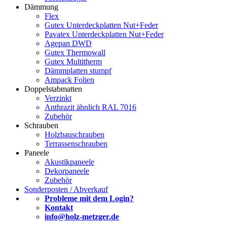
Dämmung
Flex
Gutex Unterdeckplatten Nut+Feder
Pavatex Unterdeckplatten Nut+Feder
Agepan DWD
Gutex Thermowall
Gutex Multitherm
Dämmplatten stumpf
Ampack Folien
Doppelstabmatten
Verzinkt
Anthrazit ähnlich RAL 7016
Zubehör
Schrauben
Holzbauschrauben
Terrassenschrauben
Paneele
Akustikpaneele
Dekorpaneele
Zubehör
Sonderposten / Abverkauf
Probleme mit dem Login?
Kontakt
info@holz-metzger.de