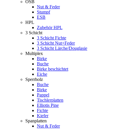
OSB
Nut & Feder
Stumpf
ESB
HPL
Zubehör HPL
3 Schicht
3 Schicht Fichte
3 Schicht Nut+Feder
3 Schicht Lärche/Douglasie
Multiplex
Birke
Buche
Birke beschichtet
Eiche
Sperrholz
Buche
Birke
Pappel
Tischlerplatten
Elliotis Pine
Fichte
Kiefer
Spanplatten
Nut & Feder