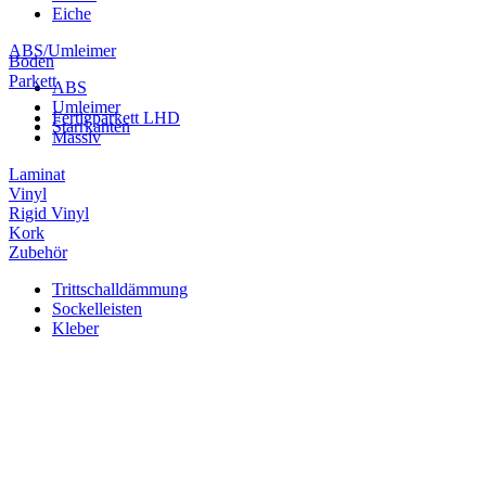
Eiche
ABS/Umleimer
Boden
Parkett
ABS
Umleimer
Fertigparkett LHD
Starrkanten
Massiv
Laminat
Vinyl
Rigid Vinyl
Kork
Zubehör
Trittschalldämmung
Sockelleisten
Kleber