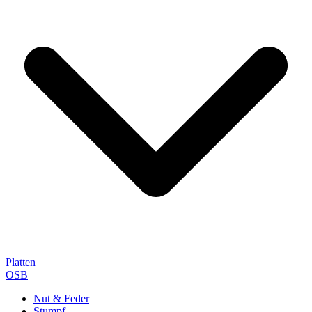
Platten
OSB
Nut & Feder
Stumpf