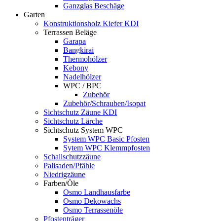
Ganzglas Beschäge
Garten
Konstruktionsholz Kiefer KDI
Terrassen Beläge
Garapa
Bangkirai
Thermohölzer
Kebony
Nadelhölzer
WPC / BPC
Zubehör
Zubehör/Schrauben/Isopat
Sichtschutz Zäune KDI
Sichtschutz Lärche
Sichtschutz System WPC
System WPC Basic Pfosten
Sytem WPC Klemmpfosten
Schallschutzzäune
Palisaden/Pfähle
Niedrigzäune
Farben/Öle
Osmo Landhausfarbe
Osmo Dekowachs
Osmo Terrassenöle
Pfostenträger