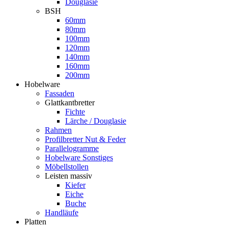
Douglasie
BSH
60mm
80mm
100mm
120mm
140mm
160mm
200mm
Hobelware
Fassaden
Glattkantbretter
Fichte
Lärche / Douglasie
Rahmen
Profilbretter Nut & Feder
Parallelogramme
Hobelware Sonstiges
Möbellstollen
Leisten massiv
Kiefer
Eiche
Buche
Handläufe
Platten