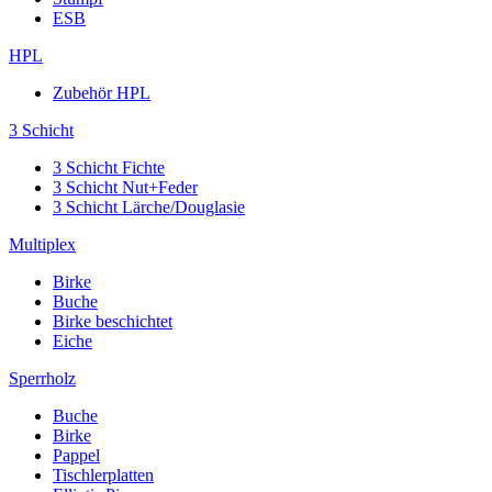
ESB
HPL
Zubehör HPL
3 Schicht
3 Schicht Fichte
3 Schicht Nut+Feder
3 Schicht Lärche/Douglasie
Multiplex
Birke
Buche
Birke beschichtet
Eiche
Sperrholz
Buche
Birke
Pappel
Tischlerplatten