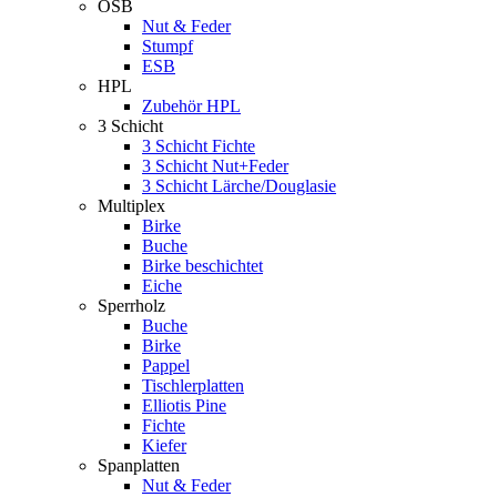
OSB
Nut & Feder
Stumpf
ESB
HPL
Zubehör HPL
3 Schicht
3 Schicht Fichte
3 Schicht Nut+Feder
3 Schicht Lärche/Douglasie
Multiplex
Birke
Buche
Birke beschichtet
Eiche
Sperrholz
Buche
Birke
Pappel
Tischlerplatten
Elliotis Pine
Fichte
Kiefer
Spanplatten
Nut & Feder