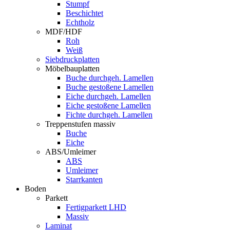
Stumpf
Beschichtet
Echtholz
MDF/HDF
Roh
Weiß
Siebdruckplatten
Möbelbauplatten
Buche durchgeh. Lamellen
Buche gestoßene Lamellen
Eiche durchgeh. Lamellen
Eiche gestoßene Lamellen
Fichte durchgeh. Lamellen
Treppenstufen massiv
Buche
Eiche
ABS/Umleimer
ABS
Umleimer
Starrkanten
Boden
Parkett
Fertigparkett LHD
Massiv
Laminat