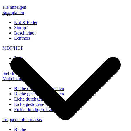
alle anzeigen
Spanplatten
Boden
Nut & Feder
Stumpf
Beschichtet
Echtholz
MDF/HDF
Roh
Weiß
Siebdruckplatten
Möbelbauplatten
Buche durchgeh. Lamellen
Buche gestoßene Lamellen
Eiche durchgeh. Lamellen
Eiche gestoßene Lamellen
Fichte durchgeh. Lamellen
Treppenstufen massiv
Buche