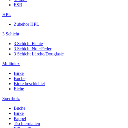
ESB
HPL
Zubehör HPL
3 Schicht
3 Schicht Fichte
3 Schicht Nut+Feder
3 Schicht Lärche/Douglasie
Multiplex
Birke
Buche
Birke beschichtet
Eiche
Sperrholz
Buche
Birke
Pappel
Tischlerplatten