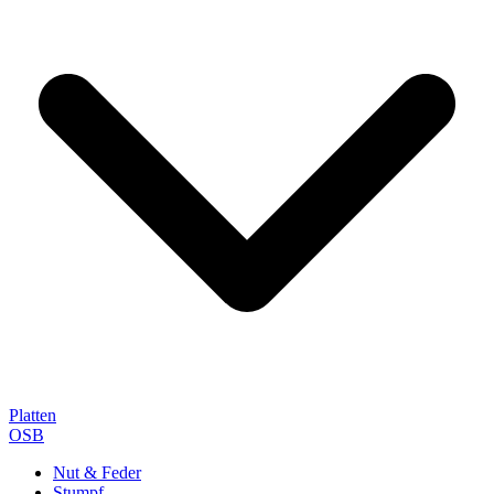
Platten
OSB
Nut & Feder
Stumpf