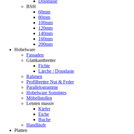
Douglasie
BSH
60mm
80mm
100mm
120mm
140mm
160mm
200mm
Hobelware
Fassaden
Glattkantbretter
Fichte
Lärche / Douglasie
Rahmen
Profilbretter Nut & Feder
Parallelogramme
Hobelware Sonstiges
Möbellstollen
Leisten massiv
Kiefer
Eiche
Buche
Handläufe
Platten