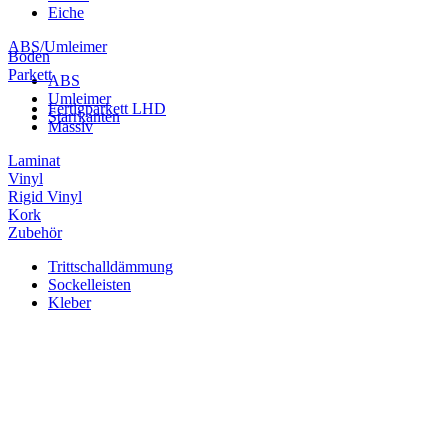
Eiche
ABS/Umleimer
Boden
Parkett
ABS
Umleimer
Fertigparkett LHD
Starrkanten
Massiv
Laminat
Vinyl
Rigid Vinyl
Kork
Zubehör
Trittschalldämmung
Sockelleisten
Kleber