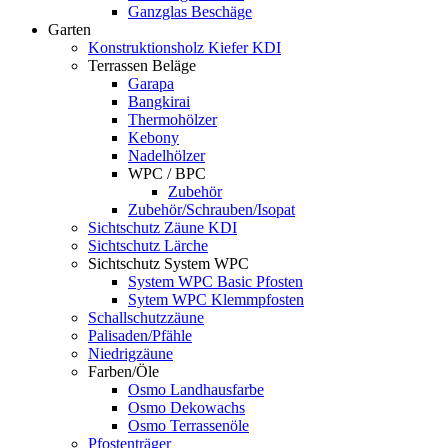
Ganzglas Beschäge
Garten
Konstruktionsholz Kiefer KDI
Terrassen Beläge
Garapa
Bangkirai
Thermohölzer
Kebony
Nadelhölzer
WPC / BPC
Zubehör
Zubehör/Schrauben/Isopat
Sichtschutz Zäune KDI
Sichtschutz Lärche
Sichtschutz System WPC
System WPC Basic Pfosten
Sytem WPC Klemmpfosten
Schallschutzzäune
Palisaden/Pfähle
Niedrigzäune
Farben/Öle
Osmo Landhausfarbe
Osmo Dekowachs
Osmo Terrassenöle
Pfostenträger