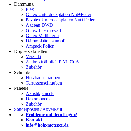
Dämmung
Flex
Gutex Unterdeckplatten Nut+Feder
Pavatex Unterdeckplatten Nut+Feder
Agepan DWD
Gutex Thermowall
Gutex Multitherm
Dämmplatten stumpf
Ampack Folien
Doppelstabmatten
Verzinkt
Anthrazit ähnlich RAL 7016
Zubehör
Schrauben
Holzbauschrauben
Terrassenschrauben
Paneele
Akustikpaneele
Dekorpaneele
Zubehör
Sonderposten / Abverkauf
Probleme mit dem Login?
Kontakt
info@holz-metzger.de