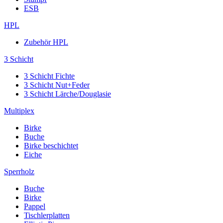
ESB
HPL
Zubehör HPL
3 Schicht
3 Schicht Fichte
3 Schicht Nut+Feder
3 Schicht Lärche/Douglasie
Multiplex
Birke
Buche
Birke beschichtet
Eiche
Sperrholz
Buche
Birke
Pappel
Tischlerplatten