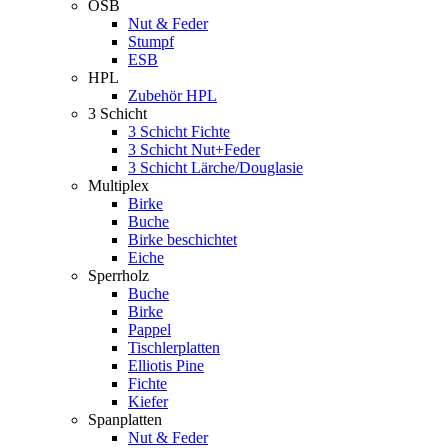
OSB
Nut & Feder
Stumpf
ESB
HPL
Zubehör HPL
3 Schicht
3 Schicht Fichte
3 Schicht Nut+Feder
3 Schicht Lärche/Douglasie
Multiplex
Birke
Buche
Birke beschichtet
Eiche
Sperrholz
Buche
Birke
Pappel
Tischlerplatten
Elliotis Pine
Fichte
Kiefer
Spanplatten
Nut & Feder