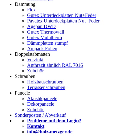
Dämmung
Flex
Gutex Unterdeckplatten Nut+Feder
Pavatex Unterdeckplatten Nut+Feder
Agepan DWD
Gutex Thermowall
Gutex Multitherm
Dämmplatten stumpf
Ampack Folien
Doppelstabmatten
Verzinkt
Anthrazit ähnlich RAL 7016
Zubehör
Schrauben
Holzbauschrauben
Terrassenschrauben
Paneele
Akustikpaneele
Dekorpaneele
Zubehör
Sonderposten / Abverkauf
Probleme mit dem Login?
Kontakt
info@holz-metzger.de