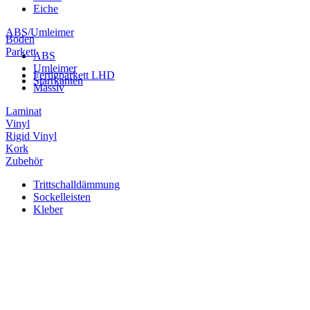
Eiche
ABS/Umleimer
Boden
Parkett
ABS
Umleimer
Fertigparkett LHD
Starrkanten
Massiv
Laminat
Vinyl
Rigid Vinyl
Kork
Zubehör
Trittschalldämmung
Sockelleisten
Kleber