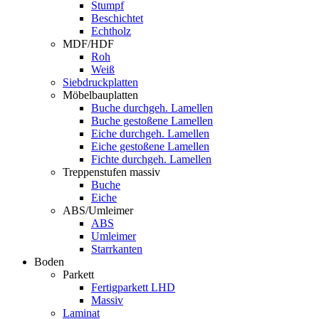
Stumpf
Beschichtet
Echtholz
MDF/HDF
Roh
Weiß
Siebdruckplatten
Möbelbauplatten
Buche durchgeh. Lamellen
Buche gestoßene Lamellen
Eiche durchgeh. Lamellen
Eiche gestoßene Lamellen
Fichte durchgeh. Lamellen
Treppenstufen massiv
Buche
Eiche
ABS/Umleimer
ABS
Umleimer
Starrkanten
Boden
Parkett
Fertigparkett LHD
Massiv
Laminat