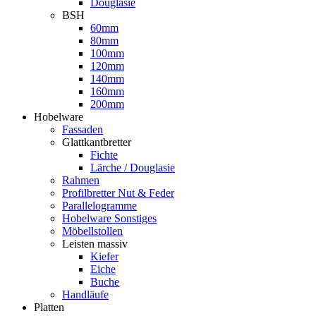
Douglasie
BSH
60mm
80mm
100mm
120mm
140mm
160mm
200mm
Hobelware
Fassaden
Glattkantbretter
Fichte
Lärche / Douglasie
Rahmen
Profilbretter Nut & Feder
Parallelogramme
Hobelware Sonstiges
Möbellstollen
Leisten massiv
Kiefer
Eiche
Buche
Handläufe
Platten