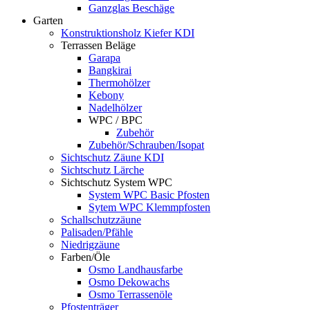
Ganzglas Beschäge
Garten
Konstruktionsholz Kiefer KDI
Terrassen Beläge
Garapa
Bangkirai
Thermohölzer
Kebony
Nadelhölzer
WPC / BPC
Zubehör
Zubehör/Schrauben/Isopat
Sichtschutz Zäune KDI
Sichtschutz Lärche
Sichtschutz System WPC
System WPC Basic Pfosten
Sytem WPC Klemmpfosten
Schallschutzzäune
Palisaden/Pfähle
Niedrigzäune
Farben/Öle
Osmo Landhausfarbe
Osmo Dekowachs
Osmo Terrassenöle
Pfostenträger