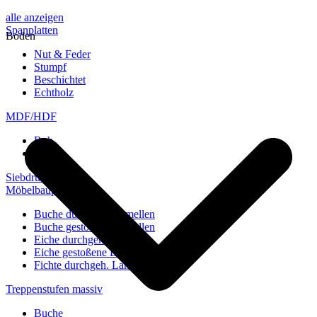
alle anzeigen
Spanplatten
Boden
Nut & Feder
Stumpf
Beschichtet
Echtholz
MDF/HDF
Roh
Weiß
Siebdruckplatten
Möbelbauplatten
Buche durchgeh. Lamellen
Buche gestoßene Lamellen
Eiche durchgeh. Lamellen
Eiche gestoßene Lamellen
Fichte durchgeh. Lamellen
Treppenstufen massiv
Buche