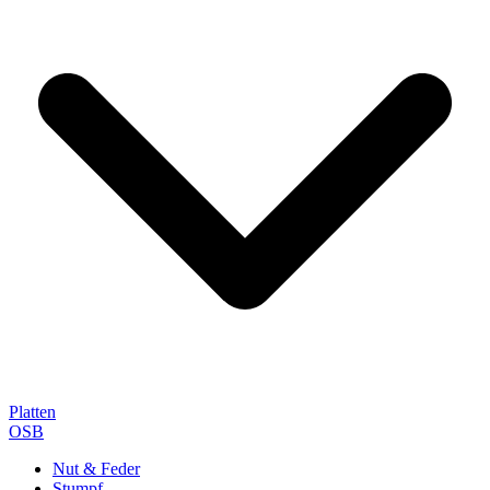
Platten
OSB
Nut & Feder
Stumpf