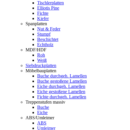
Tischlerplatten
Elliotis Pine
Fichte
Kiefer
Spanplatten
Nut & Feder
Stumpf
Beschichtet
Echtholz
MDF/HDF
Roh
Weiß
Siebdruckplatten
Möbelbauplatten
Buche durchgeh. Lamellen
Buche gestoßene Lamellen
Eiche durchgeh. Lamellen
Eiche gestoßene Lamellen
Fichte durchgeh. Lamellen
Treppenstufen massiv
Buche
Eiche
ABS/Umleimer
ABS
Umleimer