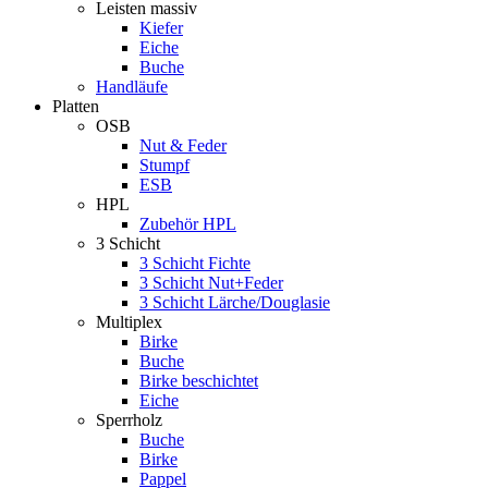
Leisten massiv
Kiefer
Eiche
Buche
Handläufe
Platten
OSB
Nut & Feder
Stumpf
ESB
HPL
Zubehör HPL
3 Schicht
3 Schicht Fichte
3 Schicht Nut+Feder
3 Schicht Lärche/Douglasie
Multiplex
Birke
Buche
Birke beschichtet
Eiche
Sperrholz
Buche
Birke
Pappel