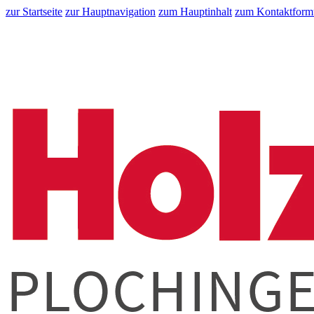
zur Startseite
zur Hauptnavigation
zum Hauptinhalt
zum Kontaktform