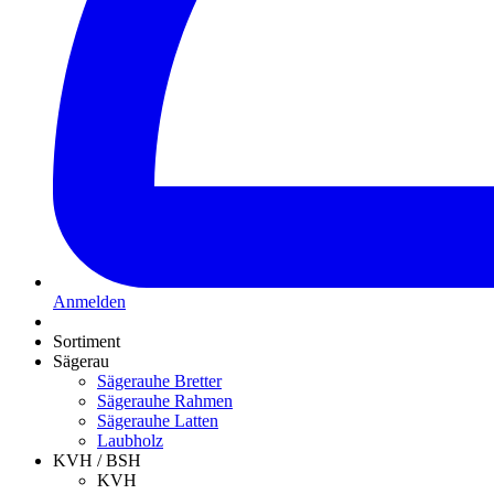
Anmelden
Sortiment
Sägerau
Sägerauhe Bretter
Sägerauhe Rahmen
Sägerauhe Latten
Laubholz
KVH / BSH
KVH