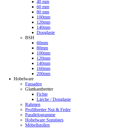
40 mm
60 mm
80 mm
100mm
120mm
140mm
Douglasie
BSH
60mm
80mm
100mm
120mm
140mm
160mm
200mm
Hobelware
Fassaden
Glattkantbretter
Fichte
Lärche / Douglasie
Rahmen
Profilbretter Nut & Feder
Parallelogramme
Hobelware Sonstiges
Möbellstollen