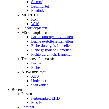
Stumpf
Beschichtet
Echtholz
MDF/HDF
Roh
Weiß
Siebdruckplatten
Möbelbauplatten
Buche durchgeh. Lamellen
Buche gestoßene Lamellen
Eiche durchgeh. Lamellen
Eiche gestoßene Lamellen
Fichte durchgeh. Lamellen
Treppenstufen massiv
Buche
Eiche
ABS/Umleimer
ABS
Umleimer
Starrkanten
Boden
Parkett
Fertigparkett LHD
Massiv
Laminat