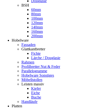
Douglasie
BSH
60mm
80mm
100mm
120mm
140mm
160mm
200mm
Hobelware
Fassaden
Glattkantbretter
Fichte
Lärche / Douglasie
Rahmen
Profilbretter Nut & Feder
Parallelogramme
Hobelware Sonstiges
Möbellstollen
Leisten massiv
Kiefer
Eiche
Buche
Handläufe
Platten