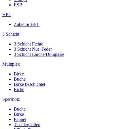
ESB
HPL
Zubehör HPL
3 Schicht
3 Schicht Fichte
3 Schicht Nut+Feder
3 Schicht Lärche/Douglasie
Multiplex
Birke
Buche
Birke beschichtet
Eiche
Sperrholz
Buche
Birke
Pappel
Tischlerplatten