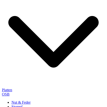
Platten
OSB
Nut & Feder
Stumpf