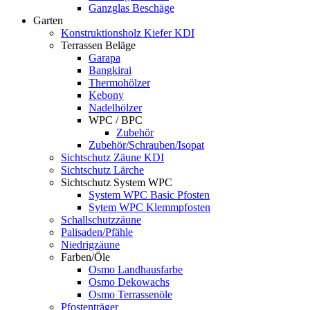
Ganzglas Beschäge
Garten
Konstruktionsholz Kiefer KDI
Terrassen Beläge
Garapa
Bangkirai
Thermohölzer
Kebony
Nadelhölzer
WPC / BPC
Zubehör
Zubehör/Schrauben/Isopat
Sichtschutz Zäune KDI
Sichtschutz Lärche
Sichtschutz System WPC
System WPC Basic Pfosten
Sytem WPC Klemmpfosten
Schallschutzzäune
Palisaden/Pfähle
Niedrigzäune
Farben/Öle
Osmo Landhausfarbe
Osmo Dekowachs
Osmo Terrassenöle
Pfostenträger