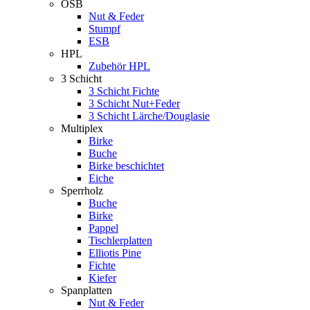
OSB
Nut & Feder
Stumpf
ESB
HPL
Zubehör HPL
3 Schicht
3 Schicht Fichte
3 Schicht Nut+Feder
3 Schicht Lärche/Douglasie
Multiplex
Birke
Buche
Birke beschichtet
Eiche
Sperrholz
Buche
Birke
Pappel
Tischlerplatten
Elliotis Pine
Fichte
Kiefer
Spanplatten
Nut & Feder