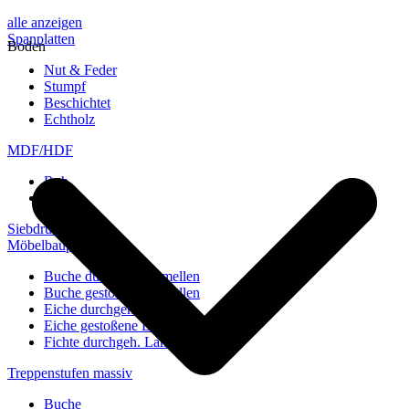
alle anzeigen
Spanplatten
Boden
Nut & Feder
Stumpf
Beschichtet
Echtholz
MDF/HDF
Roh
Weiß
Siebdruckplatten
Möbelbauplatten
Buche durchgeh. Lamellen
Buche gestoßene Lamellen
Eiche durchgeh. Lamellen
Eiche gestoßene Lamellen
Fichte durchgeh. Lamellen
Treppenstufen massiv
Buche