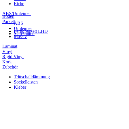
Eiche
ABS/Umleimer
Boden
Parkett
ABS
Umleimer
Fertigparkett LHD
Starrkanten
Massiv
Laminat
Vinyl
Rigid Vinyl
Kork
Zubehör
Trittschalldämmung
Sockelleisten
Kleber