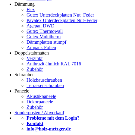
Dämmung
Flex
Gutex Unterdeckplatten Nut+Feder
Pavatex Unterdeckplatten Nut+Feder
Agepan DWD
Gutex Thermowall
Gutex Multitherm
Dämmplatten stumpf
Ampack Folien
Doppelstabmatten
Verzinkt
Anthrazit ähnlich RAL 7016
Zubehör
Schrauben
Holzbauschrauben
Terrassenschrauben
Paneele
Akustikpaneele
Dekorpaneele
Zubehör
Sonderposten / Abverkauf
Probleme mit dem Login?
Kontakt
info@holz-metzger.de