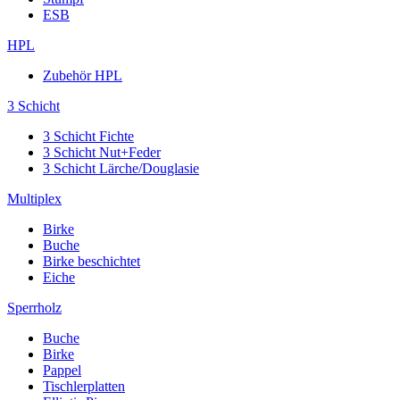
ESB
HPL
Zubehör HPL
3 Schicht
3 Schicht Fichte
3 Schicht Nut+Feder
3 Schicht Lärche/Douglasie
Multiplex
Birke
Buche
Birke beschichtet
Eiche
Sperrholz
Buche
Birke
Pappel
Tischlerplatten