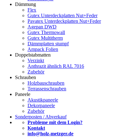
Dämmung
Flex
Gutex Unterdeckplatten Nut+Feder
Pavatex Unterdeckplatten Nut+Feder
Agepan DWD
Gutex Thermowall
Gutex Multitherm
Dämmplatten stumpf
Ampack Folien
Doppelstabmatten
Verzinkt
Anthrazit ähnlich RAL 7016
Zubehör
Schrauben
Holzbauschrauben
Terrassenschrauben
Paneele
Akustikpaneele
Dekorpaneele
Zubehör
Sonderposten / Abverkauf
Probleme mit dem Login?
Kontakt
info@holz-metzger.de