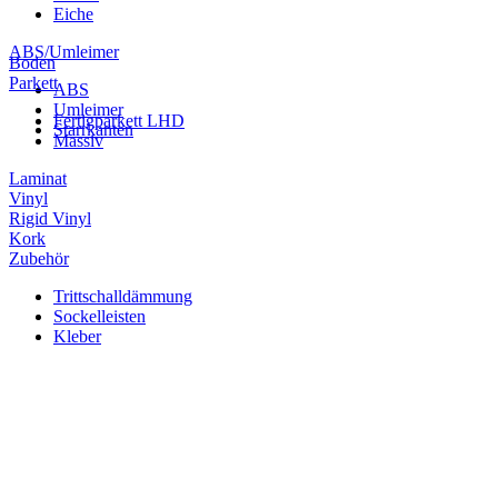
Eiche
ABS/Umleimer
Boden
Parkett
ABS
Umleimer
Fertigparkett LHD
Starrkanten
Massiv
Laminat
Vinyl
Rigid Vinyl
Kork
Zubehör
Trittschalldämmung
Sockelleisten
Kleber