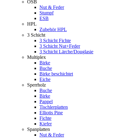
OSB
Nut & Feder
Stumpf
ESB
HPL
Zubehör HPL
3 Schicht
3 Schicht Fichte
3 Schicht Nut+Feder
3 Schicht Lärche/Douglasie
Multiplex
Birke
Buche
Birke beschichtet
Eiche
Sperrholz
Buche
Birke
Pappel
Tischlerplatten
Elliotis Pine
Fichte
Kiefer
Spanplatten
Nut & Feder