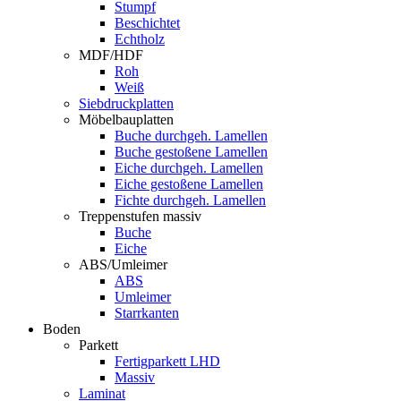
Stumpf
Beschichtet
Echtholz
MDF/HDF
Roh
Weiß
Siebdruckplatten
Möbelbauplatten
Buche durchgeh. Lamellen
Buche gestoßene Lamellen
Eiche durchgeh. Lamellen
Eiche gestoßene Lamellen
Fichte durchgeh. Lamellen
Treppenstufen massiv
Buche
Eiche
ABS/Umleimer
ABS
Umleimer
Starrkanten
Boden
Parkett
Fertigparkett LHD
Massiv
Laminat