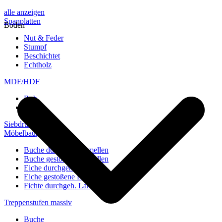
alle anzeigen
Spanplatten
Boden
Nut & Feder
Stumpf
Beschichtet
Echtholz
MDF/HDF
Roh
Weiß
Siebdruckplatten
Möbelbauplatten
Buche durchgeh. Lamellen
Buche gestoßene Lamellen
Eiche durchgeh. Lamellen
Eiche gestoßene Lamellen
Fichte durchgeh. Lamellen
Treppenstufen massiv
Buche