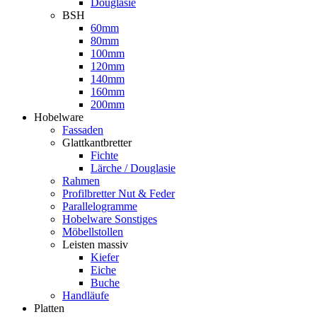
Douglasie
BSH
60mm
80mm
100mm
120mm
140mm
160mm
200mm
Hobelware
Fassaden
Glattkantbretter
Fichte
Lärche / Douglasie
Rahmen
Profilbretter Nut & Feder
Parallelogramme
Hobelware Sonstiges
Möbellstollen
Leisten massiv
Kiefer
Eiche
Buche
Handläufe
Platten