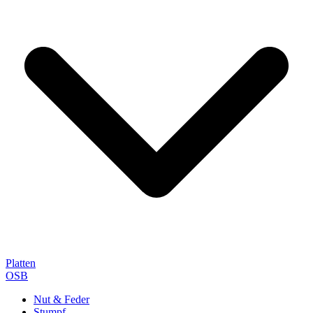
Platten
OSB
Nut & Feder
Stumpf