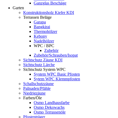
Ganzglas Beschäge
Garten
Konstruktionsholz Kiefer KDI
Terrassen Beläge
Garapa
Bangkirai
Thermohölzer
Kebony
Nadelhölzer
WPC / BPC
Zubehör
Zubehör/Schrauben/Isopat
Sichtschutz Zäune KDI
Sichtschutz Lärche
Sichtschutz System WPC
System WPC Basic Pfosten
Sytem WPC Klemmpfosten
Schallschutzzäune
Palisaden/Pfähle
Niedrigzäune
Farben/Öle
Osmo Landhausfarbe
Osmo Dekowachs
Osmo Terrassenöle
Pfostenträger