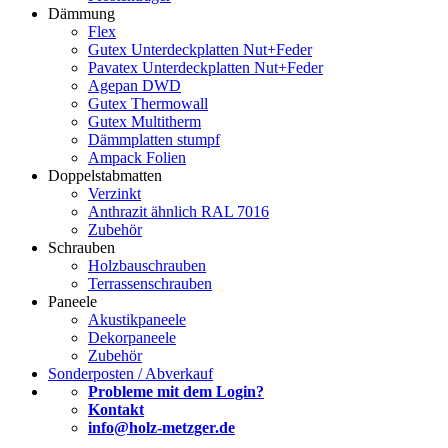
Dämmung
Flex
Gutex Unterdeckplatten Nut+Feder
Pavatex Unterdeckplatten Nut+Feder
Agepan DWD
Gutex Thermowall
Gutex Multitherm
Dämmplatten stumpf
Ampack Folien
Doppelstabmatten
Verzinkt
Anthrazit ähnlich RAL 7016
Zubehör
Schrauben
Holzbauschrauben
Terrassenschrauben
Paneele
Akustikpaneele
Dekorpaneele
Zubehör
Sonderposten / Abverkauf
Probleme mit dem Login?
Kontakt
info@holz-metzger.de