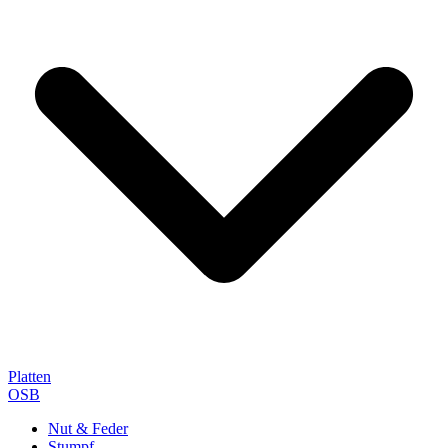
Platten
OSB
Nut & Feder
Stumpf