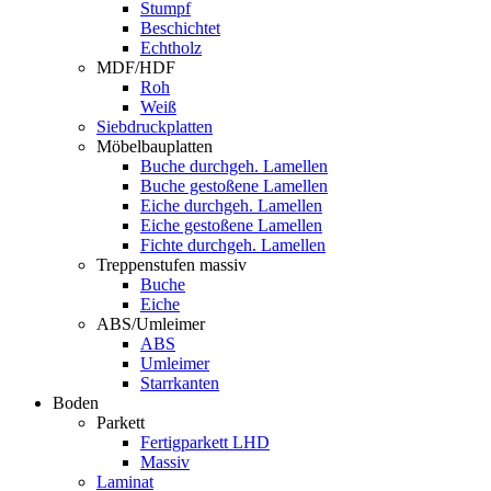
Stumpf
Beschichtet
Echtholz
MDF/HDF
Roh
Weiß
Siebdruckplatten
Möbelbauplatten
Buche durchgeh. Lamellen
Buche gestoßene Lamellen
Eiche durchgeh. Lamellen
Eiche gestoßene Lamellen
Fichte durchgeh. Lamellen
Treppenstufen massiv
Buche
Eiche
ABS/Umleimer
ABS
Umleimer
Starrkanten
Boden
Parkett
Fertigparkett LHD
Massiv
Laminat