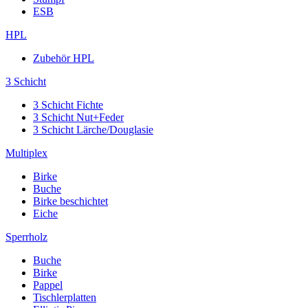
ESB
HPL
Zubehör HPL
3 Schicht
3 Schicht Fichte
3 Schicht Nut+Feder
3 Schicht Lärche/Douglasie
Multiplex
Birke
Buche
Birke beschichtet
Eiche
Sperrholz
Buche
Birke
Pappel
Tischlerplatten