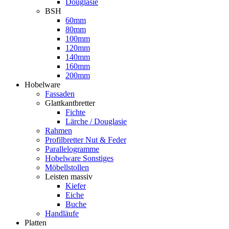
Douglasie
BSH
60mm
80mm
100mm
120mm
140mm
160mm
200mm
Hobelware
Fassaden
Glattkantbretter
Fichte
Lärche / Douglasie
Rahmen
Profilbretter Nut & Feder
Parallelogramme
Hobelware Sonstiges
Möbellstollen
Leisten massiv
Kiefer
Eiche
Buche
Handläufe
Platten