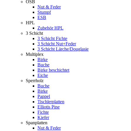
OSB
Nut & Feder
Stumpf
ESB
HPL
Zubehör HPL
3 Schicht
3 Schicht Fichte
3 Schicht Nut+Feder
3 Schicht Lärche/Douglasie
Multiplex
Birke
Buche
Birke beschichtet
Eiche
Sperrholz
Buche
Birke
Pappel
Tischlerplatten
Elliotis Pine
Fichte
Kiefer
Spanplatten
Nut & Feder