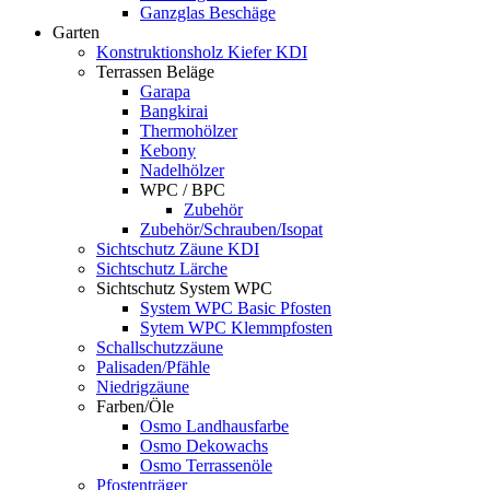
Ganzglas Beschäge
Garten
Konstruktionsholz Kiefer KDI
Terrassen Beläge
Garapa
Bangkirai
Thermohölzer
Kebony
Nadelhölzer
WPC / BPC
Zubehör
Zubehör/Schrauben/Isopat
Sichtschutz Zäune KDI
Sichtschutz Lärche
Sichtschutz System WPC
System WPC Basic Pfosten
Sytem WPC Klemmpfosten
Schallschutzzäune
Palisaden/Pfähle
Niedrigzäune
Farben/Öle
Osmo Landhausfarbe
Osmo Dekowachs
Osmo Terrassenöle
Pfostenträger