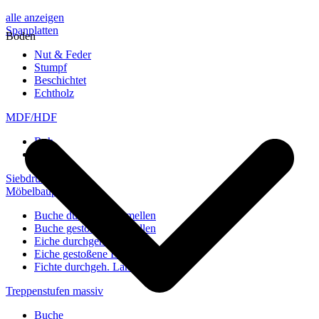
alle anzeigen
Spanplatten
Boden
Nut & Feder
Stumpf
Beschichtet
Echtholz
MDF/HDF
Roh
Weiß
Siebdruckplatten
Möbelbauplatten
Buche durchgeh. Lamellen
Buche gestoßene Lamellen
Eiche durchgeh. Lamellen
Eiche gestoßene Lamellen
Fichte durchgeh. Lamellen
Treppenstufen massiv
Buche