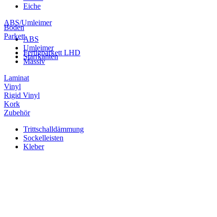
Eiche
ABS/Umleimer
Boden
Parkett
ABS
Umleimer
Fertigparkett LHD
Starrkanten
Massiv
Laminat
Vinyl
Rigid Vinyl
Kork
Zubehör
Trittschalldämmung
Sockelleisten
Kleber