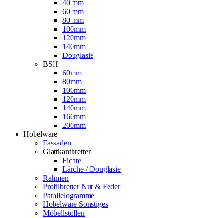
40 mm
60 mm
80 mm
100mm
120mm
140mm
Douglasie
BSH
60mm
80mm
100mm
120mm
140mm
160mm
200mm
Hobelware
Fassaden
Glattkantbretter
Fichte
Lärche / Douglasie
Rahmen
Profilbretter Nut & Feder
Parallelogramme
Hobelware Sonstiges
Möbellstollen