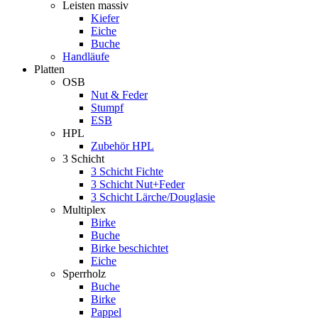
Leisten massiv
Kiefer
Eiche
Buche
Handläufe
Platten
OSB
Nut & Feder
Stumpf
ESB
HPL
Zubehör HPL
3 Schicht
3 Schicht Fichte
3 Schicht Nut+Feder
3 Schicht Lärche/Douglasie
Multiplex
Birke
Buche
Birke beschichtet
Eiche
Sperrholz
Buche
Birke
Pappel