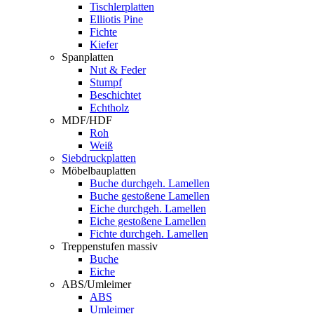
Tischlerplatten
Elliotis Pine
Fichte
Kiefer
Spanplatten
Nut & Feder
Stumpf
Beschichtet
Echtholz
MDF/HDF
Roh
Weiß
Siebdruckplatten
Möbelbauplatten
Buche durchgeh. Lamellen
Buche gestoßene Lamellen
Eiche durchgeh. Lamellen
Eiche gestoßene Lamellen
Fichte durchgeh. Lamellen
Treppenstufen massiv
Buche
Eiche
ABS/Umleimer
ABS
Umleimer