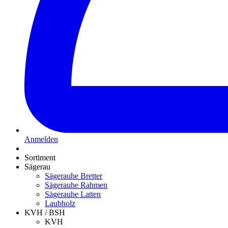
Anmelden
Sortiment
Sägerau
Sägerauhe Bretter
Sägerauhe Rahmen
Sägerauhe Latten
Laubholz
KVH / BSH
KVH