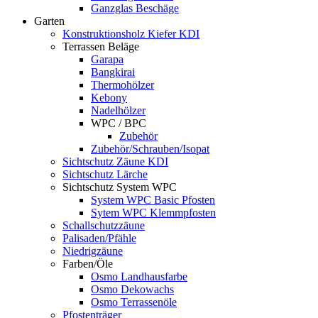
Ganzglas Beschäge
Garten
Konstruktionsholz Kiefer KDI
Terrassen Beläge
Garapa
Bangkirai
Thermohölzer
Kebony
Nadelhölzer
WPC / BPC
Zubehör
Zubehör/Schrauben/Isopat
Sichtschutz Zäune KDI
Sichtschutz Lärche
Sichtschutz System WPC
System WPC Basic Pfosten
Sytem WPC Klemmpfosten
Schallschutzzäune
Palisaden/Pfähle
Niedrigzäune
Farben/Öle
Osmo Landhausfarbe
Osmo Dekowachs
Osmo Terrassenöle
Pfostenträger