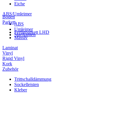
Eiche
ABS/Umleimer
Boden
Parkett
ABS
Umleimer
Fertigparkett LHD
Starrkanten
Massiv
Laminat
Vinyl
Rigid Vinyl
Kork
Zubehör
Trittschalldämmung
Sockelleisten
Kleber