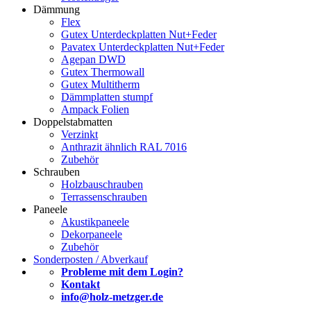
Dämmung
Flex
Gutex Unterdeckplatten Nut+Feder
Pavatex Unterdeckplatten Nut+Feder
Agepan DWD
Gutex Thermowall
Gutex Multitherm
Dämmplatten stumpf
Ampack Folien
Doppelstabmatten
Verzinkt
Anthrazit ähnlich RAL 7016
Zubehör
Schrauben
Holzbauschrauben
Terrassenschrauben
Paneele
Akustikpaneele
Dekorpaneele
Zubehör
Sonderposten / Abverkauf
Probleme mit dem Login?
Kontakt
info@holz-metzger.de