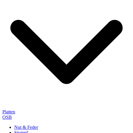
Platten
OSB
Nut & Feder
Stumpf