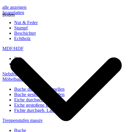
alle anzeigen
Spanplatten
Boden
Nut & Feder
Stumpf
Beschichtet
Echtholz
MDF/HDF
Roh
Weiß
Siebdruckplatten
Möbelbauplatten
Buche durchgeh. Lamellen
Buche gestoßene Lamellen
Eiche durchgeh. Lamellen
Eiche gestoßene Lamellen
Fichte durchgeh. Lamellen
Treppenstufen massiv
Buche