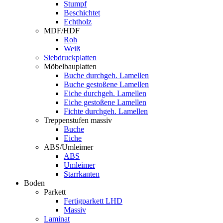
Stumpf
Beschichtet
Echtholz
MDF/HDF
Roh
Weiß
Siebdruckplatten
Möbelbauplatten
Buche durchgeh. Lamellen
Buche gestoßene Lamellen
Eiche durchgeh. Lamellen
Eiche gestoßene Lamellen
Fichte durchgeh. Lamellen
Treppenstufen massiv
Buche
Eiche
ABS/Umleimer
ABS
Umleimer
Starrkanten
Boden
Parkett
Fertigparkett LHD
Massiv
Laminat