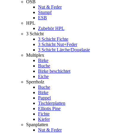
OSB
Nut & Feder
Stumpf
ESB
HPL
Zubehör HPL
3 Schicht
3 Schicht Fichte
3 Schicht Nut+Feder
3 Schicht Lärche/Douglasie
Multiplex
Birke
Buche
Birke beschichtet
Eiche
Sperrholz
Buche
Birke
Pappel
Tischlerplatten
Elliotis Pine
Fichte
Kiefer
Spanplatten
Nut & Feder