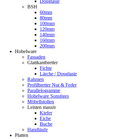
Douglasie
BSH
60mm
80mm
100mm
120mm
140mm
160mm
200mm
Hobelware
Fassaden
Glattkantbretter
Fichte
Lärche / Douglasie
Rahmen
Profilbretter Nut & Feder
Parallelogramme
Hobelware Sonstiges
Möbellstollen
Leisten massiv
Kiefer
Eiche
Buche
Handläufe
Platten