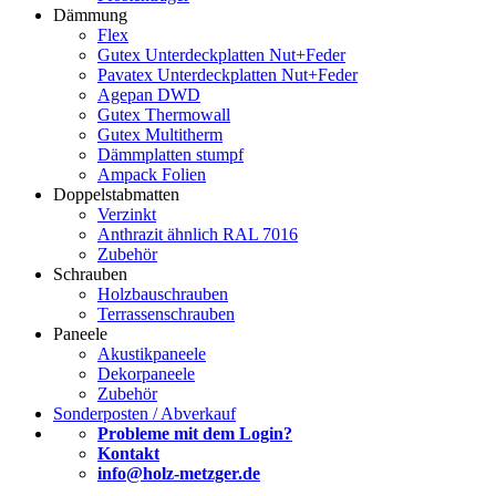
Dämmung
Flex
Gutex Unterdeckplatten Nut+Feder
Pavatex Unterdeckplatten Nut+Feder
Agepan DWD
Gutex Thermowall
Gutex Multitherm
Dämmplatten stumpf
Ampack Folien
Doppelstabmatten
Verzinkt
Anthrazit ähnlich RAL 7016
Zubehör
Schrauben
Holzbauschrauben
Terrassenschrauben
Paneele
Akustikpaneele
Dekorpaneele
Zubehör
Sonderposten / Abverkauf
Probleme mit dem Login?
Kontakt
info@holz-metzger.de