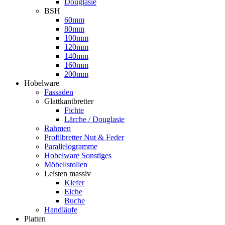
Douglasie
BSH
60mm
80mm
100mm
120mm
140mm
160mm
200mm
Hobelware
Fassaden
Glattkantbretter
Fichte
Lärche / Douglasie
Rahmen
Profilbretter Nut & Feder
Parallelogramme
Hobelware Sonstiges
Möbellstollen
Leisten massiv
Kiefer
Eiche
Buche
Handläufe
Platten