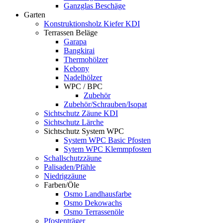
Ganzglas Beschäge
Garten
Konstruktionsholz Kiefer KDI
Terrassen Beläge
Garapa
Bangkirai
Thermohölzer
Kebony
Nadelhölzer
WPC / BPC
Zubehör
Zubehör/Schrauben/Isopat
Sichtschutz Zäune KDI
Sichtschutz Lärche
Sichtschutz System WPC
System WPC Basic Pfosten
Sytem WPC Klemmpfosten
Schallschutzzäune
Palisaden/Pfähle
Niedrigzäune
Farben/Öle
Osmo Landhausfarbe
Osmo Dekowachs
Osmo Terrassenöle
Pfostenträger