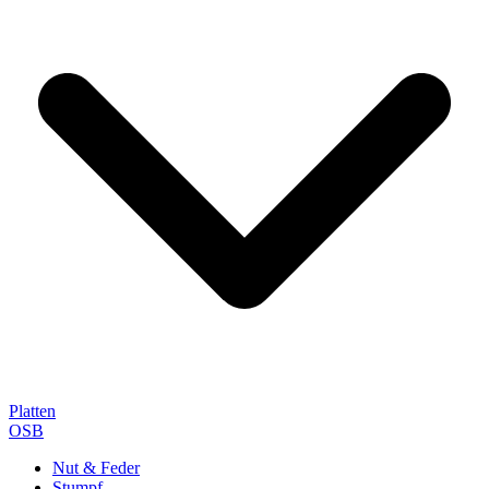
Platten
OSB
Nut & Feder
Stumpf