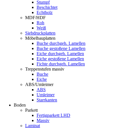
Stumpf
Beschichtet
Echtholz
MDF/HDF
Roh
Weiß
Siebdruckplatten
Möbelbauplatten
Buche durchgeh. Lamellen
Buche gestoßene Lamellen
Eiche durchgeh. Lamellen
Eiche gestoßene Lamellen
Fichte durchgeh. Lamellen
Treppenstufen massiv
Buche
Eiche
ABS/Umleimer
ABS
Umleimer
Starrkanten
Boden
Parkett
Fertigparkett LHD
Massiv
Laminat