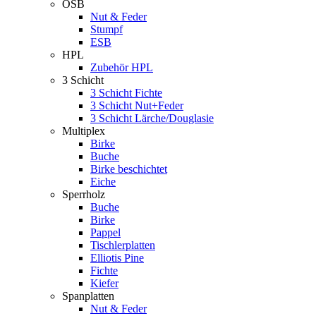
OSB
Nut & Feder
Stumpf
ESB
HPL
Zubehör HPL
3 Schicht
3 Schicht Fichte
3 Schicht Nut+Feder
3 Schicht Lärche/Douglasie
Multiplex
Birke
Buche
Birke beschichtet
Eiche
Sperrholz
Buche
Birke
Pappel
Tischlerplatten
Elliotis Pine
Fichte
Kiefer
Spanplatten
Nut & Feder