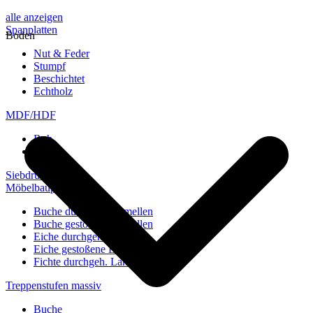
alle anzeigen
Spanplatten
Boden
Nut & Feder
Stumpf
Beschichtet
Echtholz
MDF/HDF
Roh
Weiß
Siebdruckplatten
Möbelbauplatten
Buche durchgeh. Lamellen
Buche gestoßene Lamellen
Eiche durchgeh. Lamellen
Eiche gestoßene Lamellen
Fichte durchgeh. Lamellen
Treppenstufen massiv
Buche