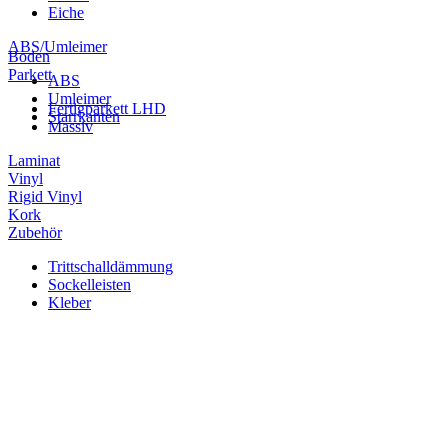
Eiche
ABS/Umleimer
Boden
Parkett
ABS
Umleimer
Fertigparkett LHD
Starrkanten
Massiv
Laminat
Vinyl
Rigid Vinyl
Kork
Zubehör
Trittschalldämmung
Sockelleisten
Kleber