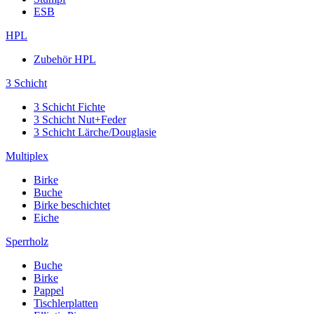
ESB
HPL
Zubehör HPL
3 Schicht
3 Schicht Fichte
3 Schicht Nut+Feder
3 Schicht Lärche/Douglasie
Multiplex
Birke
Buche
Birke beschichtet
Eiche
Sperrholz
Buche
Birke
Pappel
Tischlerplatten