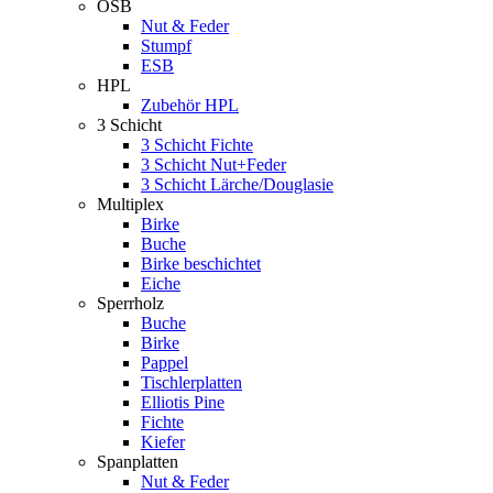
OSB
Nut & Feder
Stumpf
ESB
HPL
Zubehör HPL
3 Schicht
3 Schicht Fichte
3 Schicht Nut+Feder
3 Schicht Lärche/Douglasie
Multiplex
Birke
Buche
Birke beschichtet
Eiche
Sperrholz
Buche
Birke
Pappel
Tischlerplatten
Elliotis Pine
Fichte
Kiefer
Spanplatten
Nut & Feder