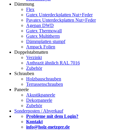
Dämmung
Flex
Gutex Unterdeckplatten Nut+Feder
Pavatex Unterdeckplatten Nut+Feder
Agepan DWD
Gutex Thermowall
Gutex Multitherm
Dämmplatten stumpf
Ampack Folien
Doppelstabmatten
Verzinkt
Anthrazit ähnlich RAL 7016
Zubehör
Schrauben
Holzbauschrauben
Terrassenschrauben
Paneele
Akustikpaneele
Dekorpaneele
Zubehör
Sonderposten / Abverkauf
Probleme mit dem Login?
Kontakt
info@holz-metzger.de