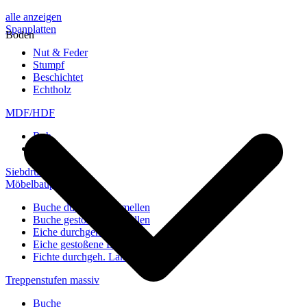
alle anzeigen
Spanplatten
Boden
Nut & Feder
Stumpf
Beschichtet
Echtholz
MDF/HDF
Roh
Weiß
Siebdruckplatten
Möbelbauplatten
Buche durchgeh. Lamellen
Buche gestoßene Lamellen
Eiche durchgeh. Lamellen
Eiche gestoßene Lamellen
Fichte durchgeh. Lamellen
Treppenstufen massiv
Buche