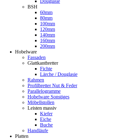
Douglasie
BSH
60mm
80mm
100mm
120mm
140mm
160mm
200mm
Hobelware
Fassaden
Glattkantbretter
Fichte
Lärche / Douglasie
Rahmen
Profilbretter Nut & Feder
Parallelogramme
Hobelware Sonstiges
Möbellstollen
Leisten massiv
Kiefer
Eiche
Buche
Handläufe
Platten