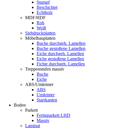
Stumpf
Beschichtet
Echtholz
MDF/HDF
Roh
Weiß
Siebdruckplatten
Möbelbauplatten
Buche durchgeh. Lamellen
Buche gestoßene Lamellen
Eiche durchgeh. Lamellen
Eiche gestoßene Lamellen
Fichte durchgeh. Lamellen
Treppenstufen massiv
Buche
Eiche
ABS/Umleimer
ABS
Umleimer
Starrkanten
Boden
Parkett
Fertigparkett LHD
Massiv
Laminat