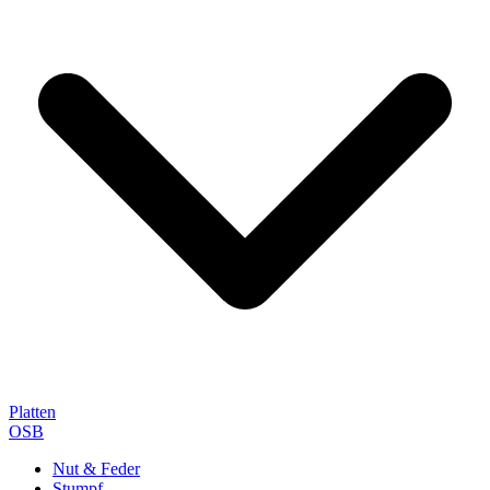
Platten
OSB
Nut & Feder
Stumpf