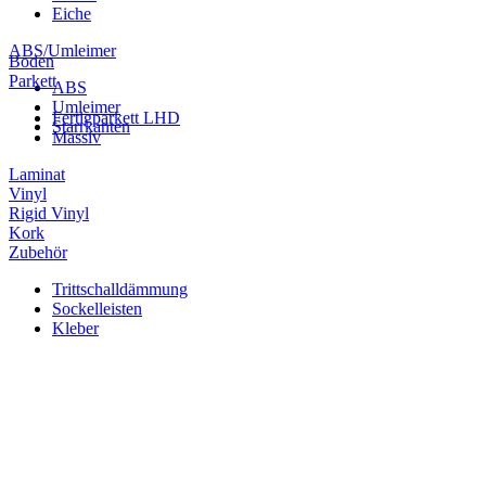
Eiche
ABS/Umleimer
Boden
Parkett
ABS
Umleimer
Fertigparkett LHD
Starrkanten
Massiv
Laminat
Vinyl
Rigid Vinyl
Kork
Zubehör
Trittschalldämmung
Sockelleisten
Kleber