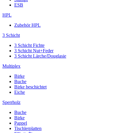
ESB
HPL
Zubehör HPL
3 Schicht
3 Schicht Fichte
3 Schicht Nut+Feder
3 Schicht Lärche/Douglasie
Multiplex
Birke
Buche
Birke beschichtet
Eiche
Sperrholz
Buche
Birke
Pappel
Tischlerplatten