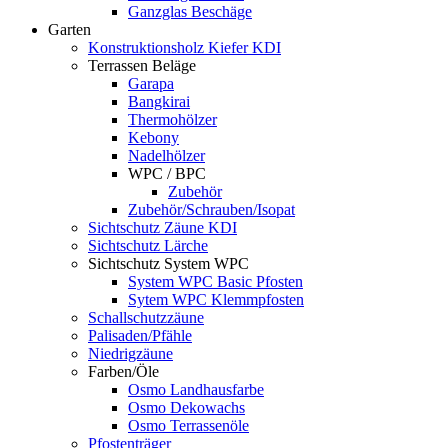
Ganzglas Beschäge
Garten
Konstruktionsholz Kiefer KDI
Terrassen Beläge
Garapa
Bangkirai
Thermohölzer
Kebony
Nadelhölzer
WPC / BPC
Zubehör
Zubehör/Schrauben/Isopat
Sichtschutz Zäune KDI
Sichtschutz Lärche
Sichtschutz System WPC
System WPC Basic Pfosten
Sytem WPC Klemmpfosten
Schallschutzzäune
Palisaden/Pfähle
Niedrigzäune
Farben/Öle
Osmo Landhausfarbe
Osmo Dekowachs
Osmo Terrassenöle
Pfostenträger