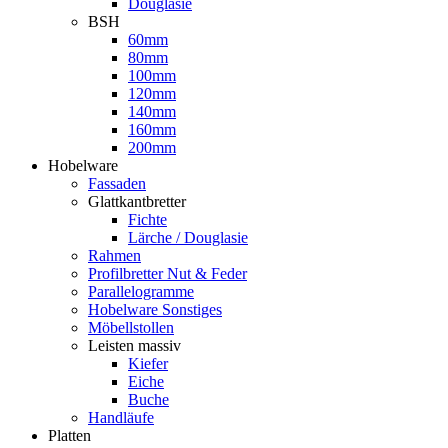
Douglasie
BSH
60mm
80mm
100mm
120mm
140mm
160mm
200mm
Hobelware
Fassaden
Glattkantbretter
Fichte
Lärche / Douglasie
Rahmen
Profilbretter Nut & Feder
Parallelogramme
Hobelware Sonstiges
Möbellstollen
Leisten massiv
Kiefer
Eiche
Buche
Handläufe
Platten