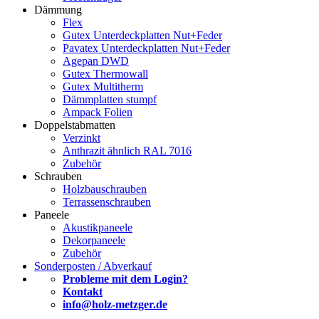
Dämmung
Flex
Gutex Unterdeckplatten Nut+Feder
Pavatex Unterdeckplatten Nut+Feder
Agepan DWD
Gutex Thermowall
Gutex Multitherm
Dämmplatten stumpf
Ampack Folien
Doppelstabmatten
Verzinkt
Anthrazit ähnlich RAL 7016
Zubehör
Schrauben
Holzbauschrauben
Terrassenschrauben
Paneele
Akustikpaneele
Dekorpaneele
Zubehör
Sonderposten / Abverkauf
Probleme mit dem Login?
Kontakt
info@holz-metzger.de