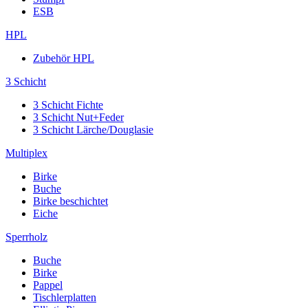
ESB
HPL
Zubehör HPL
3 Schicht
3 Schicht Fichte
3 Schicht Nut+Feder
3 Schicht Lärche/Douglasie
Multiplex
Birke
Buche
Birke beschichtet
Eiche
Sperrholz
Buche
Birke
Pappel
Tischlerplatten