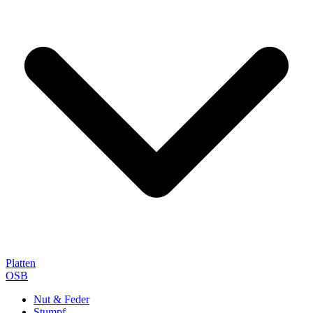
Platten
OSB
Nut & Feder
Stumpf