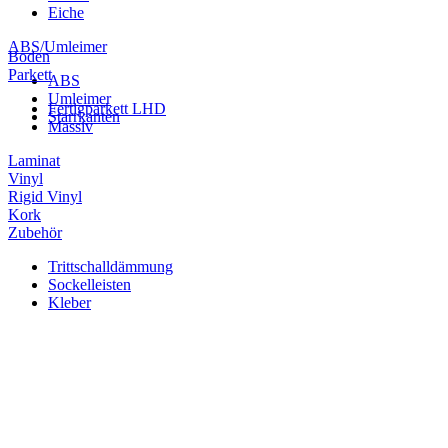
Eiche
ABS/Umleimer
Boden
Parkett
ABS
Umleimer
Fertigparkett LHD
Starrkanten
Massiv
Laminat
Vinyl
Rigid Vinyl
Kork
Zubehör
Trittschalldämmung
Sockelleisten
Kleber