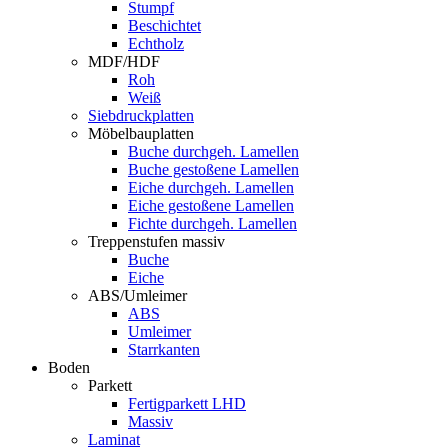
Stumpf
Beschichtet
Echtholz
MDF/HDF
Roh
Weiß
Siebdruckplatten
Möbelbauplatten
Buche durchgeh. Lamellen
Buche gestoßene Lamellen
Eiche durchgeh. Lamellen
Eiche gestoßene Lamellen
Fichte durchgeh. Lamellen
Treppenstufen massiv
Buche
Eiche
ABS/Umleimer
ABS
Umleimer
Starrkanten
Boden
Parkett
Fertigparkett LHD
Massiv
Laminat