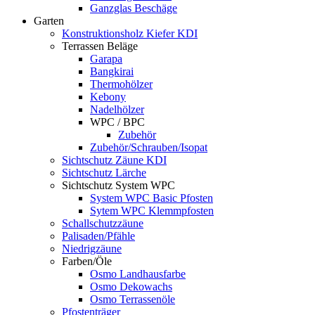
Ganzglas Beschäge
Garten
Konstruktionsholz Kiefer KDI
Terrassen Beläge
Garapa
Bangkirai
Thermohölzer
Kebony
Nadelhölzer
WPC / BPC
Zubehör
Zubehör/Schrauben/Isopat
Sichtschutz Zäune KDI
Sichtschutz Lärche
Sichtschutz System WPC
System WPC Basic Pfosten
Sytem WPC Klemmpfosten
Schallschutzzäune
Palisaden/Pfähle
Niedrigzäune
Farben/Öle
Osmo Landhausfarbe
Osmo Dekowachs
Osmo Terrassenöle
Pfostenträger