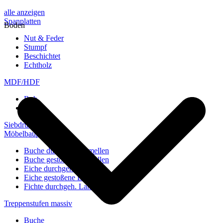
alle anzeigen
Spanplatten
Boden
Nut & Feder
Stumpf
Beschichtet
Echtholz
MDF/HDF
Roh
Weiß
Siebdruckplatten
Möbelbauplatten
Buche durchgeh. Lamellen
Buche gestoßene Lamellen
Eiche durchgeh. Lamellen
Eiche gestoßene Lamellen
Fichte durchgeh. Lamellen
Treppenstufen massiv
Buche