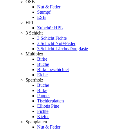
OSB
Nut & Feder
Stumpf
ESB
HPL
Zubehör HPL
3 Schicht
3 Schicht Fichte
3 Schicht Nut+Feder
3 Schicht Lärche/Douglasie
Multiplex
Birke
Buche
Birke beschichtet
Eiche
Sperrholz
Buche
Birke
Pappel
Tischlerplatten
Elliotis Pine
Fichte
Kiefer
Spanplatten
Nut & Feder