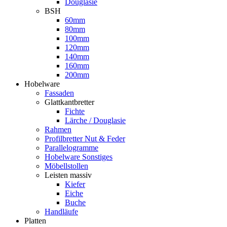
Douglasie
BSH
60mm
80mm
100mm
120mm
140mm
160mm
200mm
Hobelware
Fassaden
Glattkantbretter
Fichte
Lärche / Douglasie
Rahmen
Profilbretter Nut & Feder
Parallelogramme
Hobelware Sonstiges
Möbellstollen
Leisten massiv
Kiefer
Eiche
Buche
Handläufe
Platten