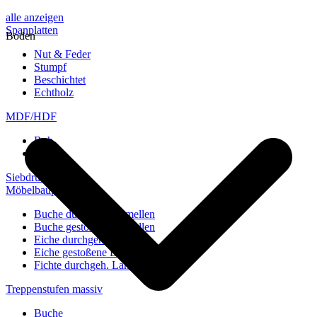
alle anzeigen
Spanplatten
Boden
Nut & Feder
Stumpf
Beschichtet
Echtholz
MDF/HDF
Roh
Weiß
Siebdruckplatten
Möbelbauplatten
Buche durchgeh. Lamellen
Buche gestoßene Lamellen
Eiche durchgeh. Lamellen
Eiche gestoßene Lamellen
Fichte durchgeh. Lamellen
Treppenstufen massiv
Buche