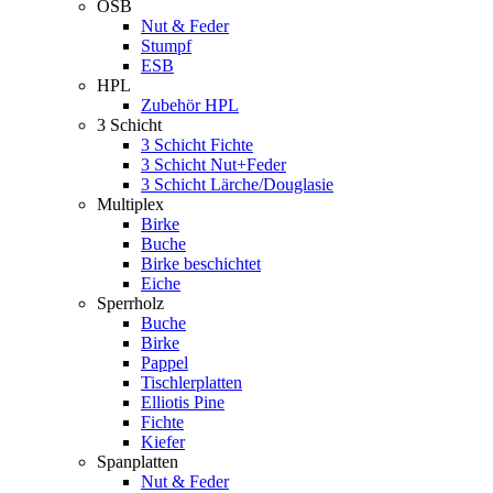
OSB
Nut & Feder
Stumpf
ESB
HPL
Zubehör HPL
3 Schicht
3 Schicht Fichte
3 Schicht Nut+Feder
3 Schicht Lärche/Douglasie
Multiplex
Birke
Buche
Birke beschichtet
Eiche
Sperrholz
Buche
Birke
Pappel
Tischlerplatten
Elliotis Pine
Fichte
Kiefer
Spanplatten
Nut & Feder