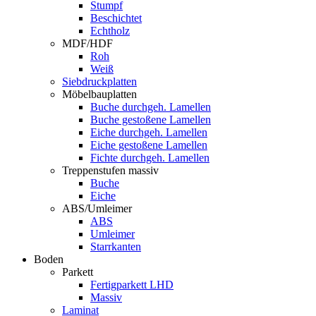
Stumpf
Beschichtet
Echtholz
MDF/HDF
Roh
Weiß
Siebdruckplatten
Möbelbauplatten
Buche durchgeh. Lamellen
Buche gestoßene Lamellen
Eiche durchgeh. Lamellen
Eiche gestoßene Lamellen
Fichte durchgeh. Lamellen
Treppenstufen massiv
Buche
Eiche
ABS/Umleimer
ABS
Umleimer
Starrkanten
Boden
Parkett
Fertigparkett LHD
Massiv
Laminat