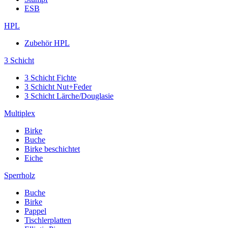
ESB
HPL
Zubehör HPL
3 Schicht
3 Schicht Fichte
3 Schicht Nut+Feder
3 Schicht Lärche/Douglasie
Multiplex
Birke
Buche
Birke beschichtet
Eiche
Sperrholz
Buche
Birke
Pappel
Tischlerplatten