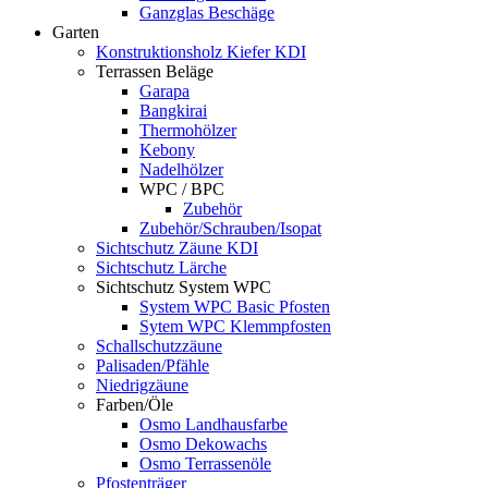
Ganzglas Beschäge
Garten
Konstruktionsholz Kiefer KDI
Terrassen Beläge
Garapa
Bangkirai
Thermohölzer
Kebony
Nadelhölzer
WPC / BPC
Zubehör
Zubehör/Schrauben/Isopat
Sichtschutz Zäune KDI
Sichtschutz Lärche
Sichtschutz System WPC
System WPC Basic Pfosten
Sytem WPC Klemmpfosten
Schallschutzzäune
Palisaden/Pfähle
Niedrigzäune
Farben/Öle
Osmo Landhausfarbe
Osmo Dekowachs
Osmo Terrassenöle
Pfostenträger