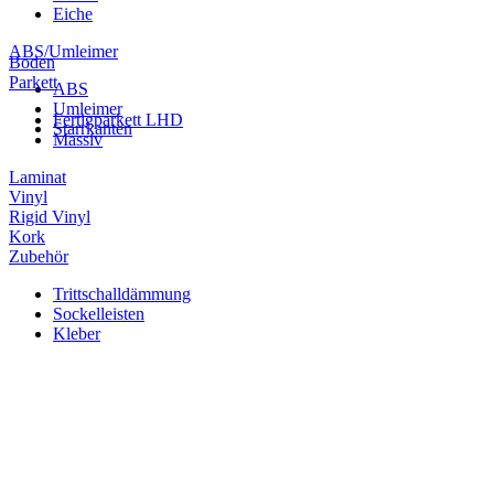
Eiche
ABS/Umleimer
Boden
Parkett
ABS
Umleimer
Fertigparkett LHD
Starrkanten
Massiv
Laminat
Vinyl
Rigid Vinyl
Kork
Zubehör
Trittschalldämmung
Sockelleisten
Kleber