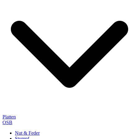
Platten
OSB
Nut & Feder
Stumpf