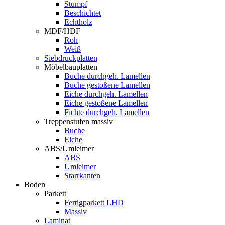
Stumpf
Beschichtet
Echtholz
MDF/HDF
Roh
Weiß
Siebdruckplatten
Möbelbauplatten
Buche durchgeh. Lamellen
Buche gestoßene Lamellen
Eiche durchgeh. Lamellen
Eiche gestoßene Lamellen
Fichte durchgeh. Lamellen
Treppenstufen massiv
Buche
Eiche
ABS/Umleimer
ABS
Umleimer
Starrkanten
Boden
Parkett
Fertigparkett LHD
Massiv
Laminat