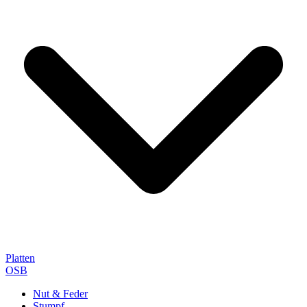
Platten
OSB
Nut & Feder
Stumpf