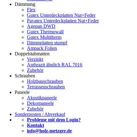
Dämmung
Flex
Gutex Unterdeckplatten Nut+Feder
Pavatex Unterdeckplatten Nut+Feder
Agepan DWD
Gutex Thermowall
Gutex Multitherm
Dämmplatten stumpf
Ampack Folien
Doppelstabmatten
Verzinkt
Anthrazit ähnlich RAL 7016
Zubehör
Schrauben
Holzbauschrauben
Terrassenschrauben
Paneele
Akustikpaneele
Dekorpaneele
Zubehör
Sonderposten / Abverkauf
Probleme mit dem Login?
Kontakt
info@holz-metzger.de