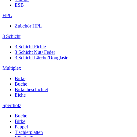
ESB
HPL
Zubehör HPL
3 Schicht
3 Schicht Fichte
3 Schicht Nut+Feder
3 Schicht Lärche/Douglasie
Multiplex
Birke
Buche
Birke beschichtet
Eiche
Sperrholz
Buche
Birke
Pappel
Tischlerplatten