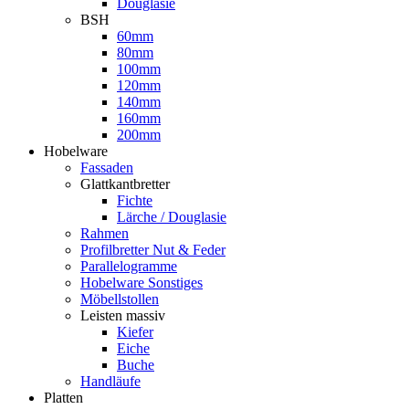
Douglasie
BSH
60mm
80mm
100mm
120mm
140mm
160mm
200mm
Hobelware
Fassaden
Glattkantbretter
Fichte
Lärche / Douglasie
Rahmen
Profilbretter Nut & Feder
Parallelogramme
Hobelware Sonstiges
Möbellstollen
Leisten massiv
Kiefer
Eiche
Buche
Handläufe
Platten