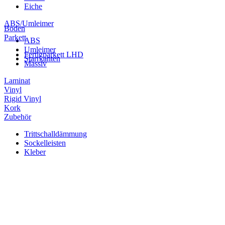
Eiche
ABS/Umleimer
Boden
Parkett
ABS
Umleimer
Fertigparkett LHD
Starrkanten
Massiv
Laminat
Vinyl
Rigid Vinyl
Kork
Zubehör
Trittschalldämmung
Sockelleisten
Kleber