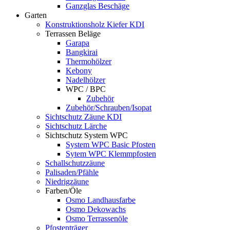
Ganzglas Beschäge
Garten
Konstruktionsholz Kiefer KDI
Terrassen Beläge
Garapa
Bangkirai
Thermohölzer
Kebony
Nadelhölzer
WPC / BPC
Zubehör
Zubehör/Schrauben/Isopat
Sichtschutz Zäune KDI
Sichtschutz Lärche
Sichtschutz System WPC
System WPC Basic Pfosten
Sytem WPC Klemmpfosten
Schallschutzzäune
Palisaden/Pfähle
Niedrigzäune
Farben/Öle
Osmo Landhausfarbe
Osmo Dekowachs
Osmo Terrassenöle
Pfostenträger