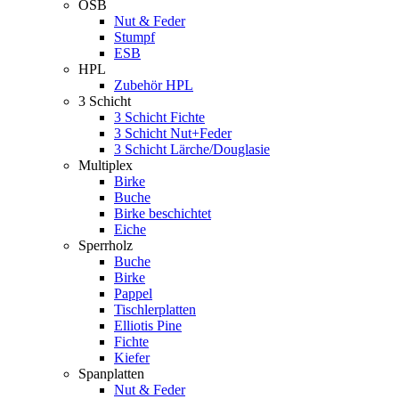
OSB
Nut & Feder
Stumpf
ESB
HPL
Zubehör HPL
3 Schicht
3 Schicht Fichte
3 Schicht Nut+Feder
3 Schicht Lärche/Douglasie
Multiplex
Birke
Buche
Birke beschichtet
Eiche
Sperrholz
Buche
Birke
Pappel
Tischlerplatten
Elliotis Pine
Fichte
Kiefer
Spanplatten
Nut & Feder