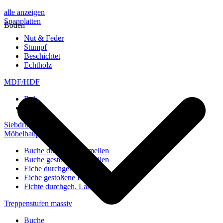
alle anzeigen
Spanplatten
Boden
Nut & Feder
Stumpf
Beschichtet
Echtholz
MDF/HDF
Roh
Weiß
Siebdruckplatten
Möbelbauplatten
Buche durchgeh. Lamellen
Buche gestoßene Lamellen
Eiche durchgeh. Lamellen
Eiche gestoßene Lamellen
Fichte durchgeh. Lamellen
Treppenstufen massiv
Buche